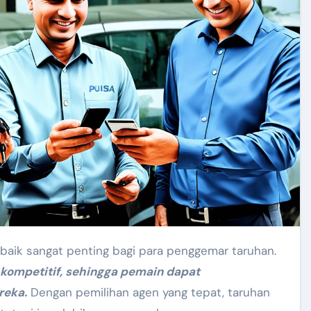
rbaik sangat penting bagi para penggemar taruhan.
kompetitif, sehingga pemain dapat
reka.
Dengan pemilihan agen yang tepat, taruhan