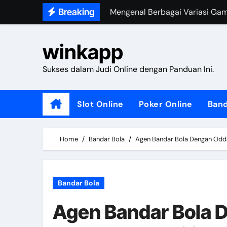
Skip
Breaking
Keuntungan Bergabung di Agen 
to
Cara Daftar Akun Poker Onlin
content
winkapp
Tips Memilih Game Slot Mobile
Sukses dalam Judi Online dengan Panduan Ini.
Cara Membedakan Situs Slot On
Daftar Provider Slot Online Pal
Slot Online
Poker Online
Band
Tren Fitur Bonus Buy Free Spins
Panduan Lengkap Cara Main di K
Home
Bandar Bola
Agen Bandar Bola Dengan Odds
Bandar Bola
Agen Bandar Bola 