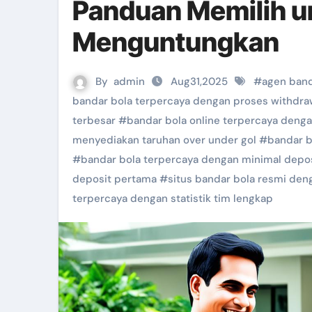
Panduan Memilih u
Menguntungkan
By
admin
Aug31,2025
#
agen banda
bandar bola terpercaya dengan proses withdra
terbesar
#
bandar bola online terpercaya deng
menyediakan taruhan over under gol
#
bandar b
#
bandar bola terpercaya dengan minimal depo
deposit pertama
#
situs bandar bola resmi deng
terpercaya dengan statistik tim lengkap