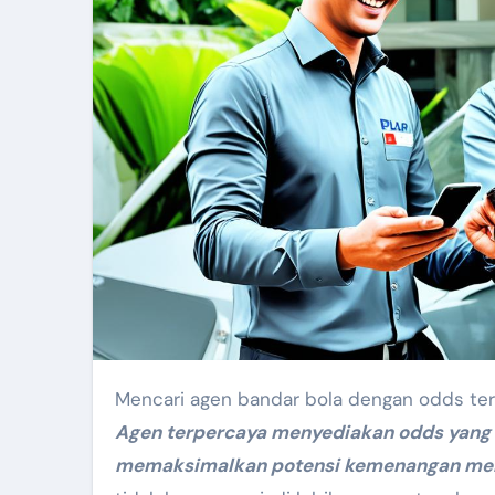
Mencari agen bandar bola dengan odds te
Agen terpercaya menyediakan odds yang 
memaksimalkan potensi kemenangan me