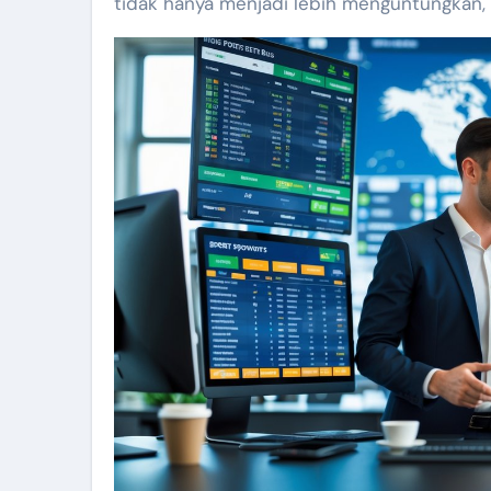
tidak hanya menjadi lebih menguntungkan, 