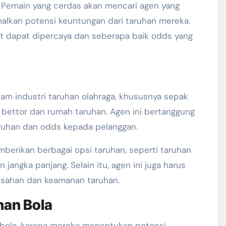
 Pemain yang cerdas akan mencari agen yang
lkan potensi keuntungan dari taruhan mereka.
t dapat dipercaya dan seberapa baik odds yang
am industri taruhan olahraga, khususnya sepak
a bettor dan rumah taruhan. Agen ini bertanggung
ruhan dan odds kepada pelanggan.
erikan berbagai opsi taruhan, seperti taruhan
 jangka panjang. Selain itu, agen ini juga harus
absahan dan keamanan taruhan.
han Bola
 bola, karena mereka menentukan potensi