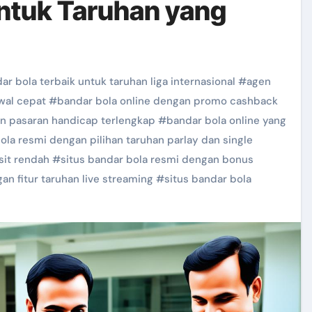
ntuk Taruhan yang
r bola terbaik untuk taruhan liga internasional
#
agen
wal cepat
#
bandar bola online dengan promo cashback
an pasaran handicap terlengkap
#
bandar bola online yang
ola resmi dengan pilihan taruhan parlay dan single
sit rendah
#
situs bandar bola resmi dengan bonus
an fitur taruhan live streaming
#
situs bandar bola