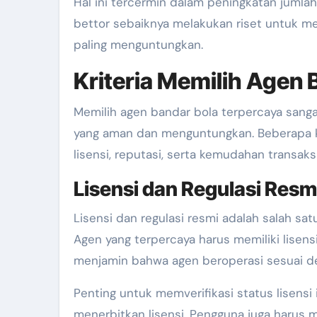
Hal ini tercermin dalam peningkatan jumla
bettor sebaiknya melakukan riset untuk 
paling menguntungkan.
Kriteria Memilih Agen 
Memilih agen bandar bola terpercaya sang
yang aman dan menguntungkan. Beberapa k
lisensi, reputasi, serta kemudahan transaks
Lisensi dan Regulasi Resm
Lisensi dan regulasi resmi adalah salah sat
Agen yang terpercaya harus memiliki lisensi
menjamin bahwa agen beroperasi sesuai de
Penting untuk memverifikasi status lisensi
menerbitkan lisensi. Pengguna juga harus 