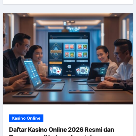
Kasino Online
Daftar Kasino Online 2026 Resmi dan