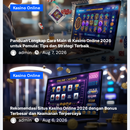
Kasino Online
Panduan Lengkap Cara Main di Kasino Online 2026
untuk Pemula: Tips dan Strategi Terbaik
admin
Aug 7, 2026
Kasino Online
Rekomendasi Situs Kasino Online 2026 dengan Bonus
Terbesar dan Keamanan Terpercaya
admin
Aug 6, 2026