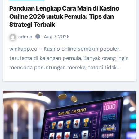
Panduan Lengkap Cara Main di Kasino
Online 2026 untuk Pemula: Tips dan
Strategi Terbaik
admin
Aug 7, 2026
winkapp.co – Kasino online semakin populer,
terutama di kalangan pemula. Banyak orang ingin
mencoba peruntungan mereka, tetapi tidak…