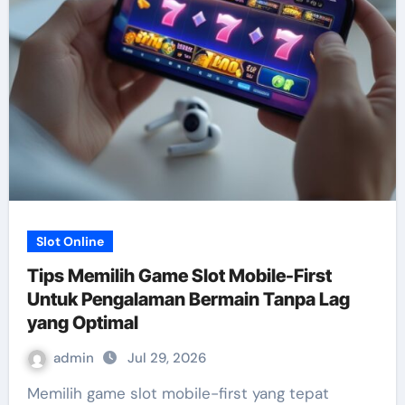
Slot Online
Tips Memilih Game Slot Mobile-First
Untuk Pengalaman Bermain Tanpa Lag
yang Optimal
admin
Jul 29, 2026
Memilih game slot mobile-first yang tepat