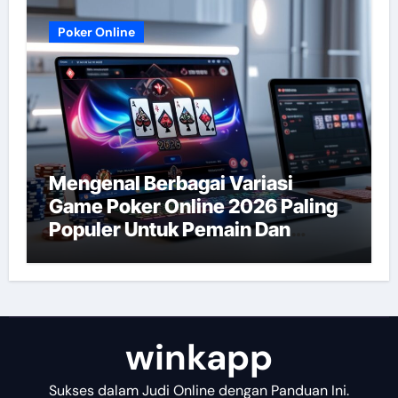
Poker Online
Mengenal Berbagai Variasi
Game Poker Online 2026 Paling
Populer Untuk Pemain Dan
Penggemar
winkapp
Sukses dalam Judi Online dengan Panduan Ini.