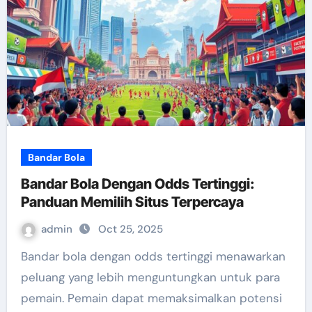
Bandar Bola
Bandar Bola Dengan Odds Tertinggi:
Panduan Memilih Situs Terpercaya
admin
Oct 25, 2025
Bandar bola dengan odds tertinggi menawarkan
peluang yang lebih menguntungkan untuk para
pemain. Pemain dapat memaksimalkan potensi