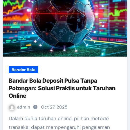
Bandar Bola
Bandar Bola Deposit Pulsa Tanpa
Potongan: Solusi Praktis untuk Taruhan
Online
admin
Oct 27, 2025
Dalam dunia taruhan online, pilihan metode
transaksi dapat mempengaruhi pengalaman