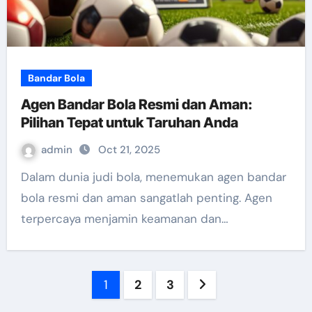
Bandar Bola
Agen Bandar Bola Resmi dan Aman:
Pilihan Tepat untuk Taruhan Anda
admin
Oct 21, 2025
Dalam dunia judi bola, menemukan agen bandar
bola resmi dan aman sangatlah penting. Agen
terpercaya menjamin keamanan dan…
Posts
1
2
3