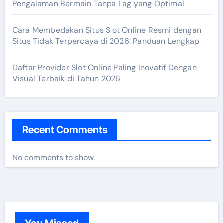
Pengalaman Bermain Tanpa Lag yang Optimal
Cara Membedakan Situs Slot Online Resmi dengan
Situs Tidak Terpercaya di 2026: Panduan Lengkap
Daftar Provider Slot Online Paling Inovatif Dengan
Visual Terbaik di Tahun 2026
Recent Comments
No comments to show.