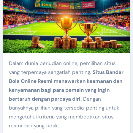
Dalam dunia perjudian online, pemilihan situs
yang terpercaya sangatlah penting.
Situs Bandar
Bola Online Resmi menawarkan keamanan dan
kenyamanan bagi para pemain yang ingin
bertaruh dengan percaya diri.
Dengan
banyaknya pilihan yang tersedia, penting untuk
mengetahui kriteria yang membedakan situs
resmi dari yang tidak.