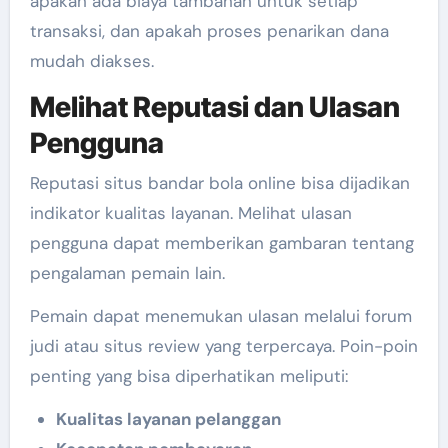
apakah ada biaya tambahan untuk setiap
transaksi, dan apakah proses penarikan dana
mudah diakses.
Melihat Reputasi dan Ulasan
Pengguna
Reputasi situs bandar bola online bisa dijadikan
indikator kualitas layanan. Melihat ulasan
pengguna dapat memberikan gambaran tentang
pengalaman pemain lain.
Pemain dapat menemukan ulasan melalui forum
judi atau situs review yang terpercaya. Poin-poin
penting yang bisa diperhatikan meliputi:
Kualitas layanan pelanggan