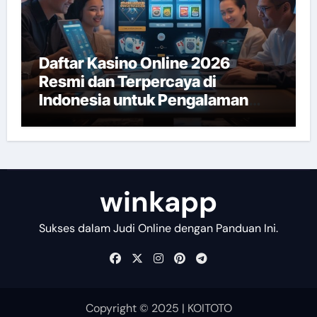
Daftar Kasino Online 2026
Resmi dan Terpercaya di
Indonesia untuk Pengalaman
Bermain yang Aman
winkapp
Sukses dalam Judi Online dengan Panduan Ini.
Copyright © 2025 |
KOITOTO