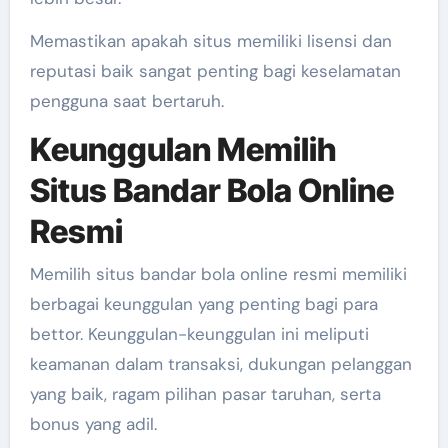
Memastikan apakah situs memiliki lisensi dan
reputasi baik sangat penting bagi keselamatan
pengguna saat bertaruh.
Keunggulan Memilih
Situs Bandar Bola Online
Resmi
Memilih situs bandar bola online resmi memiliki
berbagai keunggulan yang penting bagi para
bettor. Keunggulan-keunggulan ini meliputi
keamanan dalam transaksi, dukungan pelanggan
yang baik, ragam pilihan pasar taruhan, serta
bonus yang adil.