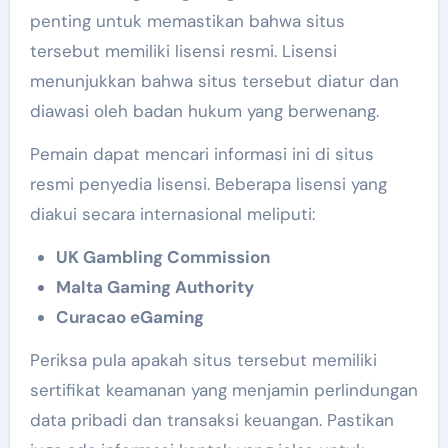
penting untuk memastikan bahwa situs
tersebut memiliki lisensi resmi. Lisensi
menunjukkan bahwa situs tersebut diatur dan
diawasi oleh badan hukum yang berwenang.
Pemain dapat mencari informasi ini di situs
resmi penyedia lisensi. Beberapa lisensi yang
diakui secara internasional meliputi:
UK Gambling Commission
Malta Gaming Authority
Curacao eGaming
Periksa pula apakah situs tersebut memiliki
sertifikat keamanan yang menjamin perlindungan
data pribadi dan transaksi keuangan. Pastikan