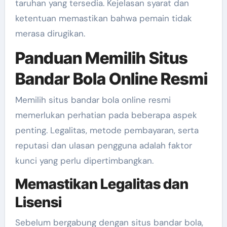
taruhan yang tersedia. Kejelasan syarat dan
ketentuan memastikan bahwa pemain tidak
merasa dirugikan.
Panduan Memilih Situs
Bandar Bola Online Resmi
Memilih situs bandar bola online resmi
memerlukan perhatian pada beberapa aspek
penting. Legalitas, metode pembayaran, serta
reputasi dan ulasan pengguna adalah faktor
kunci yang perlu dipertimbangkan.
Memastikan Legalitas dan
Lisensi
Sebelum bergabung dengan situs bandar bola,