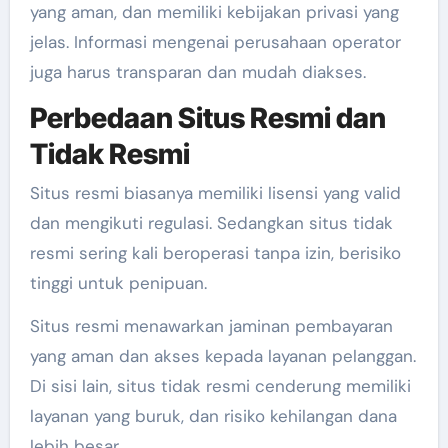
yang aman, dan memiliki kebijakan privasi yang
jelas. Informasi mengenai perusahaan operator
juga harus transparan dan mudah diakses.
Perbedaan Situs Resmi dan
Tidak Resmi
Situs resmi biasanya memiliki lisensi yang valid
dan mengikuti regulasi. Sedangkan situs tidak
resmi sering kali beroperasi tanpa izin, berisiko
tinggi untuk penipuan.
Situs resmi menawarkan jaminan pembayaran
yang aman dan akses kepada layanan pelanggan.
Di sisi lain, situs tidak resmi cenderung memiliki
layanan yang buruk, dan risiko kehilangan dana
lebih besar.