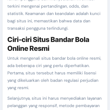
terkini mengenai pertandingan, odds, dan
statistik. Keamanan dan keandalan adalah kunci
bagi situs ini, memastikan bahwa data dan
transaksi pengguna terlindungi.
Ciri-ciri Situs Bandar Bola
Online Resmi
Untuk mengenali situs bandar bola online resmi,
ada beberapa ciri yang perlu diperhatikan.
Pertama, situs tersebut harus memiliki lisensi
yang dikeluarkan oleh badan regulasi perjudian
yang resmi.
Selanjutnya, situs ini harus menyediakan layanan
pelanggan yang responsif, metode pembayaran