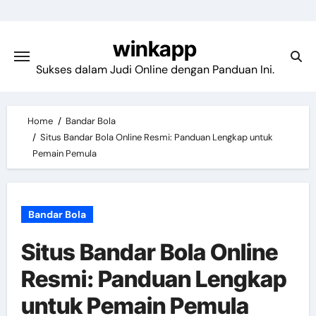
Skip
to
winkapp
content
Sukses dalam Judi Online dengan Panduan Ini.
Home
Bandar Bola
Situs Bandar Bola Online Resmi: Panduan Lengkap untuk
Pemain Pemula
Bandar Bola
Situs Bandar Bola Online
Resmi: Panduan Lengkap
untuk Pemain Pemula