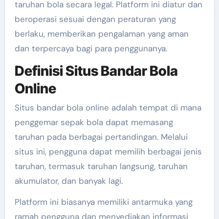
taruhan bola secara legal. Platform ini diatur dan
beroperasi sesuai dengan peraturan yang
berlaku, memberikan pengalaman yang aman
dan terpercaya bagi para penggunanya.
Definisi Situs Bandar Bola
Online
Situs bandar bola online adalah tempat di mana
penggemar sepak bola dapat memasang
taruhan pada berbagai pertandingan. Melalui
situs ini, pengguna dapat memilih berbagai jenis
taruhan, termasuk taruhan langsung, taruhan
akumulator, dan banyak lagi.
Platform ini biasanya memiliki antarmuka yang
ramah pengguna dan menyediakan informasi