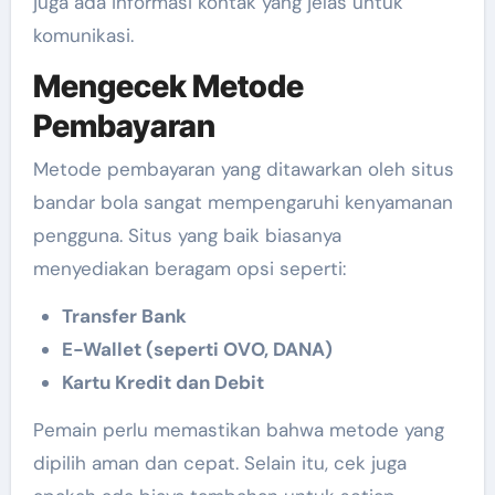
juga ada informasi kontak yang jelas untuk
komunikasi.
Mengecek Metode
Pembayaran
Metode pembayaran yang ditawarkan oleh situs
bandar bola sangat mempengaruhi kenyamanan
pengguna. Situs yang baik biasanya
menyediakan beragam opsi seperti:
Transfer Bank
E-Wallet (seperti OVO, DANA)
Kartu Kredit dan Debit
Pemain perlu memastikan bahwa metode yang
dipilih aman dan cepat. Selain itu, cek juga