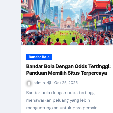
Bandar Bola
Bandar Bola Dengan Odds Tertinggi:
Panduan Memilih Situs Terpercaya
admin
Oct 25, 2025
Bandar bola dengan odds tertinggi
menawarkan peluang yang lebih
menguntungkan untuk para pemain.