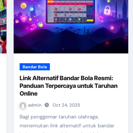
Bandar Bola
Link Alternatif Bandar Bola Resmi:
Panduan Terpercaya untuk Taruhan
Online
admin
Oct 24, 2025
Bagi penggemar taruhan olahraga,
menemukan link alternatif untuk bandar