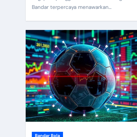
Bandar terpercaya menawarkan…
Bandar Bola