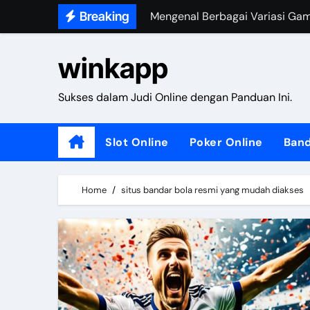
Skip
Breaking
Keuntungan Bergabung di Agen 
to
Cara Daftar Akun Poker Onlin
content
winkapp
Tips Memilih Game Slot Mobile
Sukses dalam Judi Online dengan Panduan Ini.
Cara Membedakan Situs Slot On
Daftar Provider Slot Online Pal
Slot Online
Poker Online
Band
Tren Fitur Bonus Buy Free Spins
Panduan Lengkap Cara Main di K
Home
situs bandar bola resmi yang mudah diakses