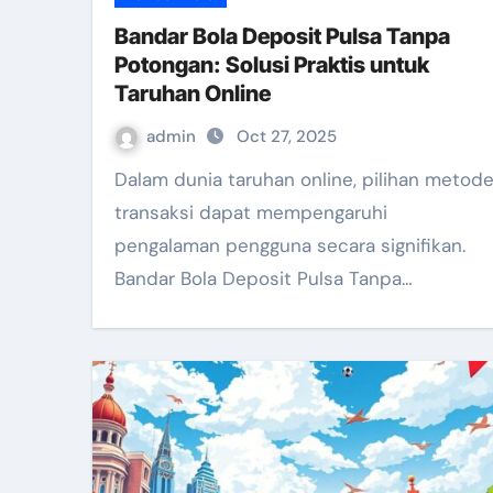
Bandar Bola Deposit Pulsa Tanpa
Potongan: Solusi Praktis untuk
Taruhan Online
admin
Oct 27, 2025
Dalam dunia taruhan online, pilihan metode
transaksi dapat mempengaruhi
pengalaman pengguna secara signifikan.
Bandar Bola Deposit Pulsa Tanpa…