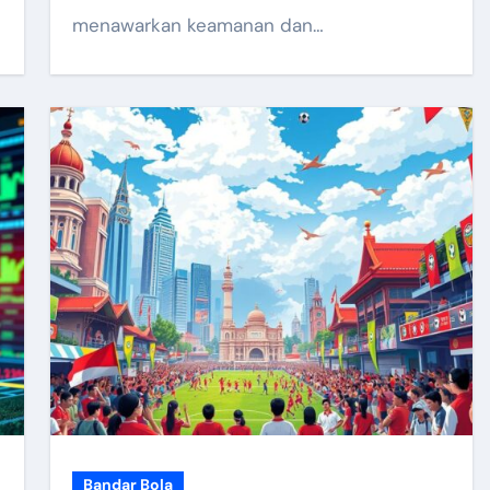
menawarkan keamanan dan…
Bandar Bola