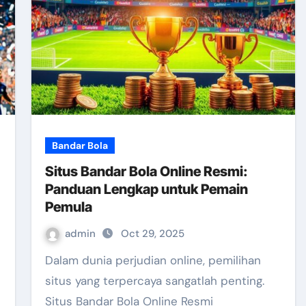
Bandar Bola
Situs Bandar Bola Online Resmi:
Panduan Lengkap untuk Pemain
Pemula
admin
Oct 29, 2025
Dalam dunia perjudian online, pemilihan
situs yang terpercaya sangatlah penting.
Situs Bandar Bola Online Resmi