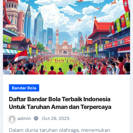
Bandar Bola
Daftar Bandar Bola Terbaik Indonesia
Untuk Taruhan Aman dan Terpercaya
admin
Oct 26, 2025
Dalam dunia taruhan olahraga, menemukan