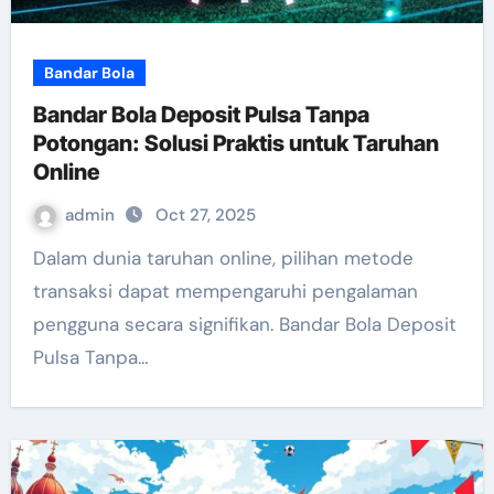
Bandar Bola
Bandar Bola Deposit Pulsa Tanpa
Potongan: Solusi Praktis untuk Taruhan
Online
admin
Oct 27, 2025
Dalam dunia taruhan online, pilihan metode
transaksi dapat mempengaruhi pengalaman
pengguna secara signifikan. Bandar Bola Deposit
Pulsa Tanpa…