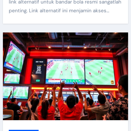
link alternatif untuk bandar bola resmi sangatlah
penting. Link alternatif ini menjamin akses…