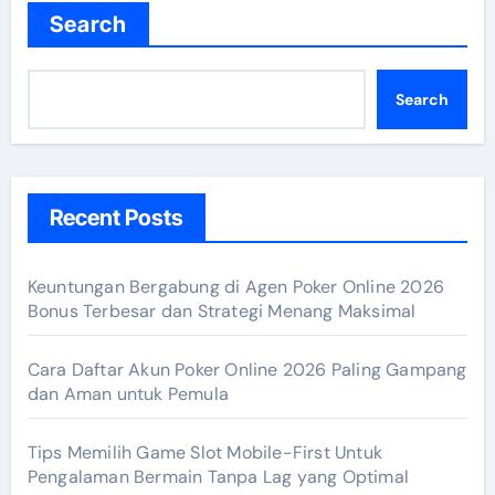
Search
Search
Recent Posts
Keuntungan Bergabung di Agen Poker Online 2026
Bonus Terbesar dan Strategi Menang Maksimal
Cara Daftar Akun Poker Online 2026 Paling Gampang
dan Aman untuk Pemula
Tips Memilih Game Slot Mobile-First Untuk
Pengalaman Bermain Tanpa Lag yang Optimal