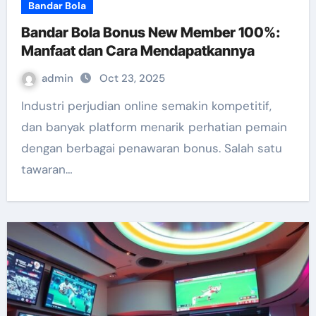
Bandar Bola
Bandar Bola Bonus New Member 100%:
Manfaat dan Cara Mendapatkannya
admin
Oct 23, 2025
Industri perjudian online semakin kompetitif,
dan banyak platform menarik perhatian pemain
dengan berbagai penawaran bonus. Salah satu
tawaran…