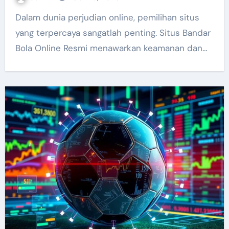
Dalam dunia perjudian online, pemilihan situs
yang terpercaya sangatlah penting. Situs Bandar
Bola Online Resmi menawarkan keamanan dan…