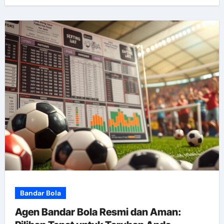
Bandar Bola
Agen Bandar Bola Resmi dan Aman: