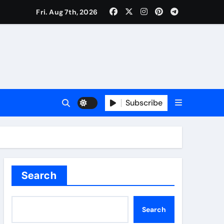
simal
Fri. Aug 7th, 2026
 Lengkap
Subscribe
Search
Search