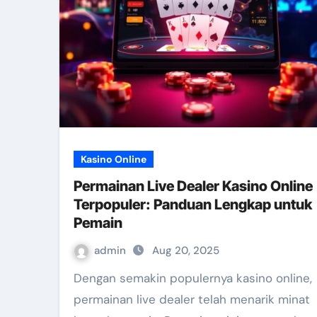
Kasino Online
Permainan Live Dealer Kasino Online
Terpopuler: Panduan Lengkap untuk
Pemain
admin
Aug 20, 2025
Dengan semakin populernya kasino online,
permainan live dealer telah menarik minat