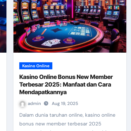
Kasino Online
Kasino Online Bonus New Member
Terbesar 2025: Manfaat dan Cara
Mendapatkannya
admin
Aug 19, 2025
Dalam dunia taruhan online, kasino online
bonus new member terbesar 2025