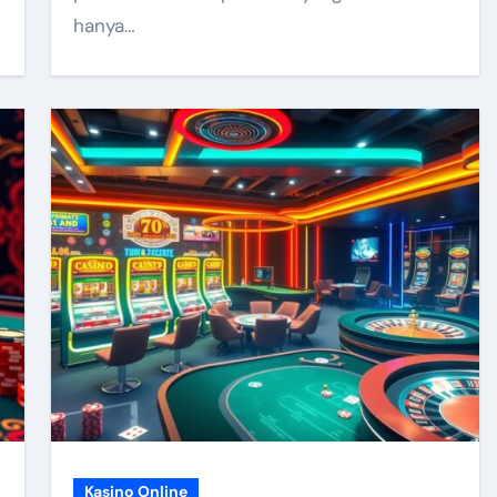
hanya…
Kasino Online