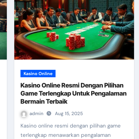
Kasino Online
Kasino Online Resmi Dengan Pilihan
Game Terlengkap Untuk Pengalaman
Bermain Terbaik
admin
Aug 15, 2025
Kasino online resmi dengan pilihan game
terlengkap menawarkan pengalaman