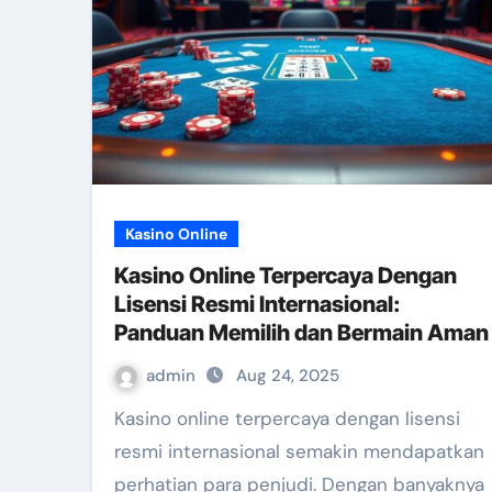
Kasino Online
Kasino Online Terpercaya Dengan
Lisensi Resmi Internasional:
Panduan Memilih dan Bermain Aman
admin
Aug 24, 2025
Kasino online terpercaya dengan lisensi
resmi internasional semakin mendapatkan
perhatian para penjudi. Dengan banyaknya