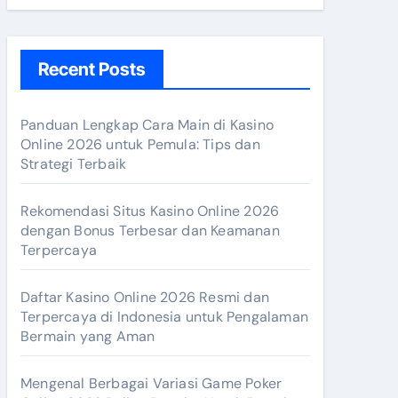
Recent Posts
Panduan Lengkap Cara Main di Kasino
Online 2026 untuk Pemula: Tips dan
Strategi Terbaik
Rekomendasi Situs Kasino Online 2026
dengan Bonus Terbesar dan Keamanan
Terpercaya
Daftar Kasino Online 2026 Resmi dan
Terpercaya di Indonesia untuk Pengalaman
Bermain yang Aman
Mengenal Berbagai Variasi Game Poker