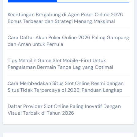
Keuntungan Bergabung di Agen Poker Online 2026
Bonus Terbesar dan Strategi Menang Maksimal
Cara Daftar Akun Poker Online 2026 Paling Gampang
dan Aman untuk Pemula
Tips Memilih Game Slot Mobile-First Untuk
Pengalaman Bermain Tanpa Lag yang Optimal
Cara Membedakan Situs Slot Online Resmi dengan
Situs Tidak Terpercaya di 2026: Panduan Lengkap
Daftar Provider Slot Online Paling Inovatif Dengan
Visual Terbaik di Tahun 2026