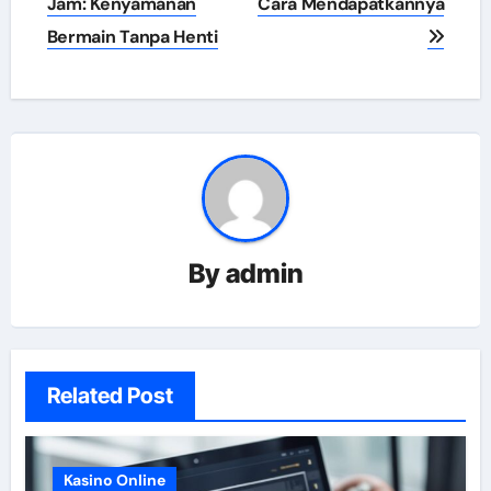
Jam: Kenyamanan
Cara Mendapatkannya
Bermain Tanpa Henti
By
admin
Related Post
Kasino Online