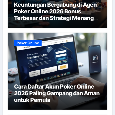
Keuntungan Bergabung di Agen
Poker Online 2026 Bonus
Terbesar dan Strategi Menang
Maksimal
Poker Online
Cara Daftar Akun Poker Online
2026 Paling Gampang dan Aman
untuk Pemula