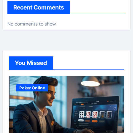
Recent Comments
No comments to show.
You Missed
Poker Online