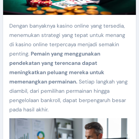
Dengan banyaknya kasino online yang tersedia,
menemukan strategi yang tepat untuk menang
di kasino online terpercaya menjadi semakin
penting.
Pemain yang menggunakan
pendekatan yang terencana dapat
meningkatkan peluang mereka untuk
memenangkan permainan.
Setiap langkah yang
diambil, dari pemilihan permainan hingga
pengelolaan bankroll, dapat berpengaruh besar
pada hasil akhir.