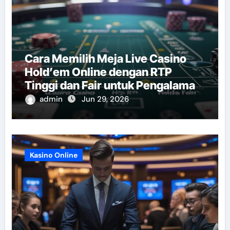
Cara Memilih Meja Live Casino
Hold’em Online dengan RTP
Tinggi dan Fair untuk Pengalaman
Bermain Optimal
admin
Jun 29, 2026
Kasino Online