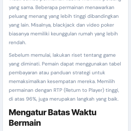
yang sama. Beberapa permainan menawarkan
peluang menang yang lebih tinggi dibandingkan
yang lain. Misalnya, blackjack dan video poker
biasanya memiliki keunggulan rumah yang lebih
rendah.
Sebelum memulai, lakukan riset tentang game
yang diminati. Pemain dapat menggunakan tabel
pembayaran atau panduan strategi untuk
memaksimalkan kesempatan mereka. Memilih
permainan dengan RTP (Return to Player) tinggi,
di atas 96%, juga merupakan langkah yang baik.
Mengatur Batas Waktu
Bermain