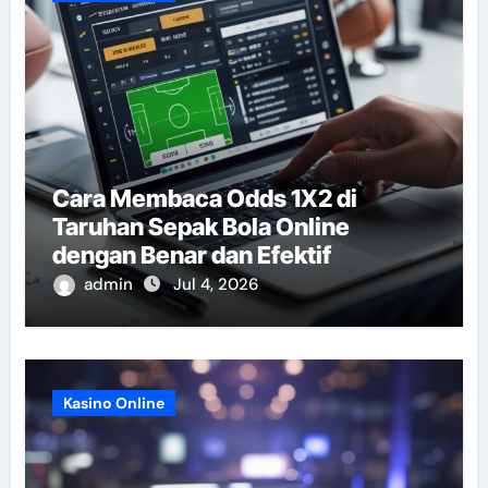
Cara Membaca Odds 1X2 di
Taruhan Sepak Bola Online
dengan Benar dan Efektif
admin
Jul 4, 2026
Kasino Online