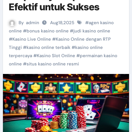
Efektif untuk Sukses
By
admin
Aug18,2025
#
agen kasino
online
#
bonus kasino online
#
judi kasino online
#
Kasino Live Online
#
Kasino Online dengan RTP
Tinggi
#
kasino online terbaik
#
kasino online
terpercaya
#
Kasino Slot Online
#
permainan kasino
online
#
situs kasino online resmi