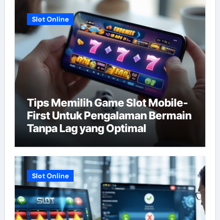
Slot Online
Tips Memilih Game Slot Mobile-
First Untuk Pengalaman Bermain
Tanpa Lag yang Optimal
Slot Online