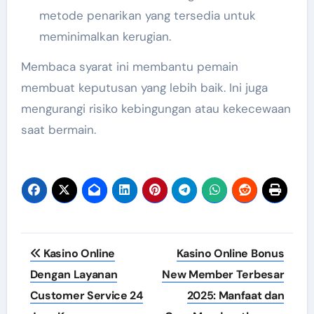
metode penarikan yang tersedia untuk
meminimalkan kerugian.
Membaca syarat ini membantu pemain
membuat keputusan yang lebih baik. Ini juga
mengurangi risiko kebingungan atau kekecewaan
saat bermain.
Post
Kasino Online
Kasino Online Bonus
navigation
Dengan Layanan
New Member Terbesar
Customer Service 24
2025: Manfaat dan