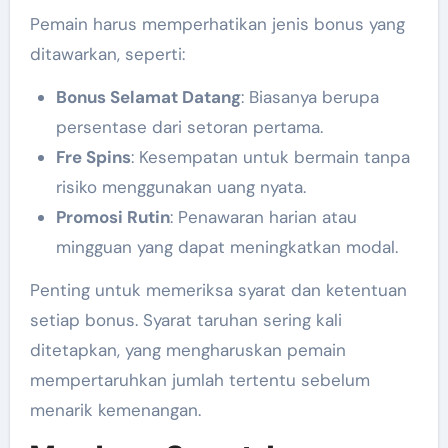
Pemain harus memperhatikan jenis bonus yang
ditawarkan, seperti:
Bonus Selamat Datang
: Biasanya berupa
persentase dari setoran pertama.
Fre Spins
: Kesempatan untuk bermain tanpa
risiko menggunakan uang nyata.
Promosi Rutin
: Penawaran harian atau
mingguan yang dapat meningkatkan modal.
Penting untuk memeriksa syarat dan ketentuan
setiap bonus. Syarat taruhan sering kali
ditetapkan, yang mengharuskan pemain
mempertaruhkan jumlah tertentu sebelum
menarik kemenangan.