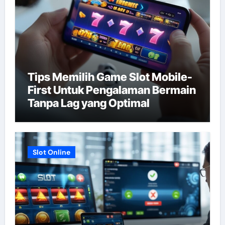
Tips Memilih Game Slot Mobile-
First Untuk Pengalaman Bermain
Tanpa Lag yang Optimal
Slot Online