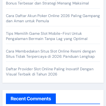
Bonus Terbesar dan Strategi Menang Maksimal
Cara Daftar Akun Poker Online 2026 Paling Gampang
dan Aman untuk Pemula
Tips Memilih Game Slot Mobile-First Untuk
Pengalaman Bermain Tanpa Lag yang Optimal
Cara Membedakan Situs Slot Online Resmi dengan
Situs Tidak Terpercaya di 2026: Panduan Lengkap
Daftar Provider Slot Online Paling Inovatif Dengan
Visual Terbaik di Tahun 2026
Recent Comments