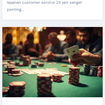
layanan customer service 24 jam sangat
penting…