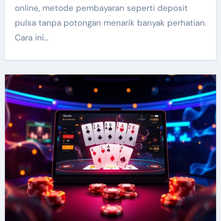
online, metode pembayaran seperti deposit
pulsa tanpa potongan menarik banyak perhatian.
Cara ini…