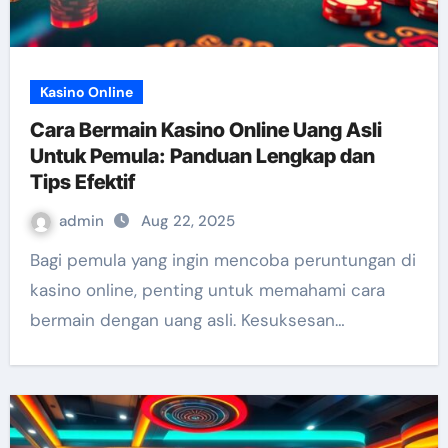
Kasino Online
Cara Bermain Kasino Online Uang Asli
Untuk Pemula: Panduan Lengkap dan
Tips Efektif
admin
Aug 22, 2025
Bagi pemula yang ingin mencoba peruntungan di
kasino online, penting untuk memahami cara
bermain dengan uang asli. Kesuksesan…