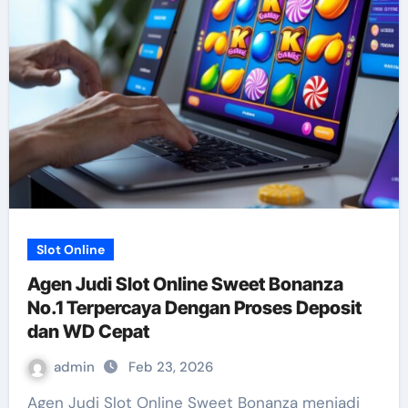
Slot Online
Agen Judi Slot Online Sweet Bonanza
No.1 Terpercaya Dengan Proses Deposit
dan WD Cepat
admin
Feb 23, 2026
Agen Judi Slot Online Sweet Bonanza menjadi