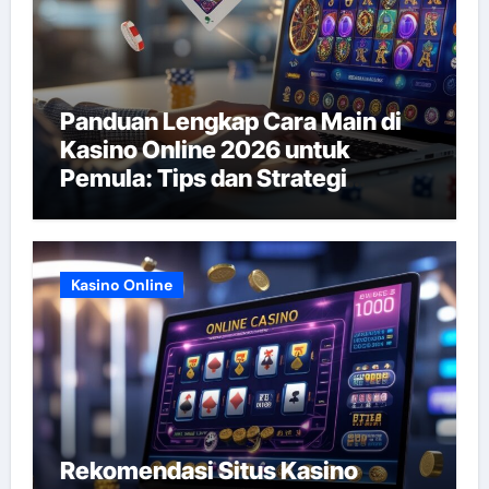
Panduan Lengkap Cara Main di
Kasino Online 2026 untuk
Pemula: Tips dan Strategi
Terbaik
Kasino Online
Rekomendasi Situs Kasino