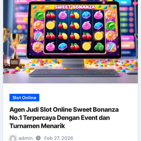
Slot Online
Agen Judi Slot Online Sweet Bonanza
No.1 Terpercaya Dengan Event dan
Turnamen Menarik
admin
Feb 27, 2026