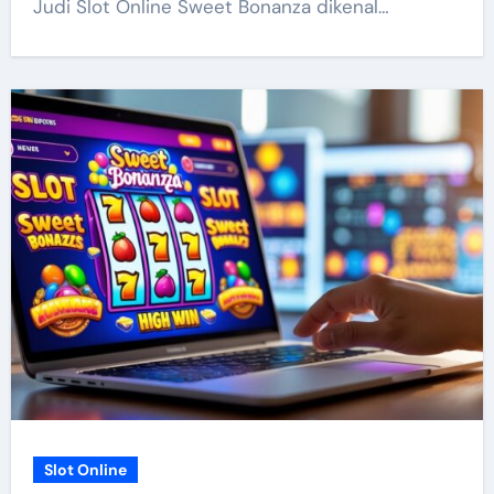
Judi Slot Online Sweet Bonanza dikenal…
Slot Online