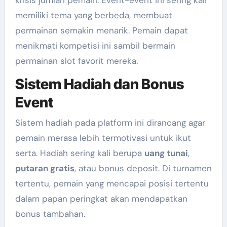
krisis jumlah pemain. Event-event ini sering kali
memiliki tema yang berbeda, membuat
permainan semakin menarik. Pemain dapat
menikmati kompetisi ini sambil bermain
permainan slot favorit mereka.
Sistem Hadiah dan Bonus
Event
Sistem hadiah pada platform ini dirancang agar
pemain merasa lebih termotivasi untuk ikut
serta. Hadiah sering kali berupa
uang tunai
,
putaran gratis
, atau bonus deposit. Di turnamen
tertentu, pemain yang mencapai posisi tertentu
dalam papan peringkat akan mendapatkan
bonus tambahan.