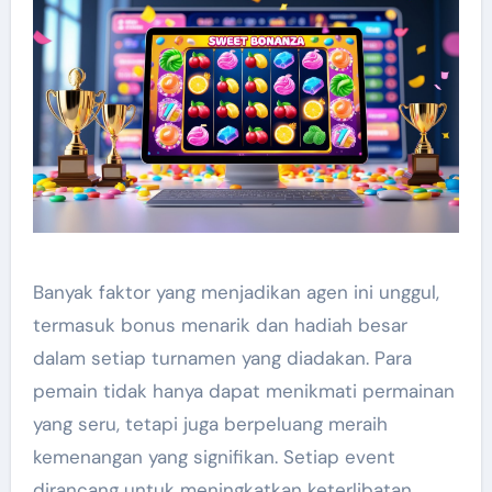
Banyak faktor yang menjadikan agen ini unggul,
termasuk bonus menarik dan hadiah besar
dalam setiap turnamen yang diadakan. Para
pemain tidak hanya dapat menikmati permainan
yang seru, tetapi juga berpeluang meraih
kemenangan yang signifikan. Setiap event
dirancang untuk meningkatkan keterlibatan