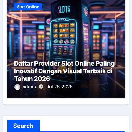
Slot Online
Daftar Provider Slot Online Paling
Inovatif Dengan Visual Terbaik di
Tahun 2026
admin
Jul 26, 2026
Search