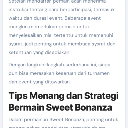
Setelah mendaftar, pemain akan menerima
instruksi tentang cara berpartisipasi, termasuk
waktu dan durasi event. Beberapa event
mungkin memerlukan pemain untuk
menyelesaikan misi tertentu untuk memenuhi
syarat, jadi penting untuk membaca syarat dan
ketentuan yang disediakan.
Dengan langkah-langkah sederhana ini, siapa
pun bisa merasakan keseruan dari turnamen
dan event yang ditawarkan.
Tips Menang dan Strategi
Bermain Sweet Bonanza
Dalam permainan Sweet Bonanza, penting untuk
menggunakan pendekatan strategis dalam