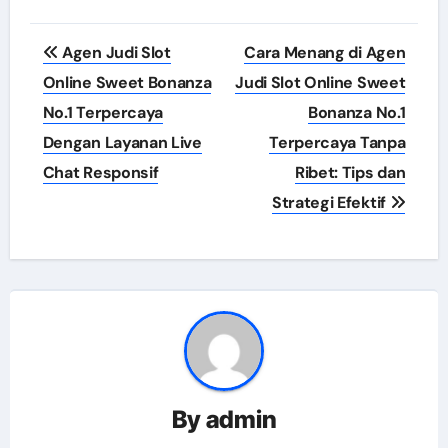
Post
Agen Judi Slot
Cara Menang di Agen
navigation
Online Sweet Bonanza
Judi Slot Online Sweet
No.1 Terpercaya
Bonanza No.1
Dengan Layanan Live
Terpercaya Tanpa
Chat Responsif
Ribet: Tips dan
Strategi Efektif
By
admin