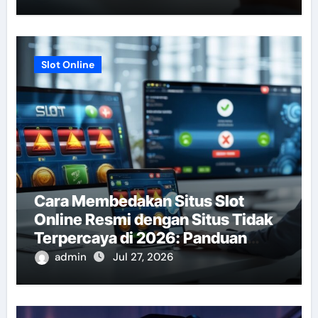
Slot Online
Cara Membedakan Situs Slot
Online Resmi dengan Situs Tidak
Terpercaya di 2026: Panduan
Lengkap
admin
Jul 27, 2026