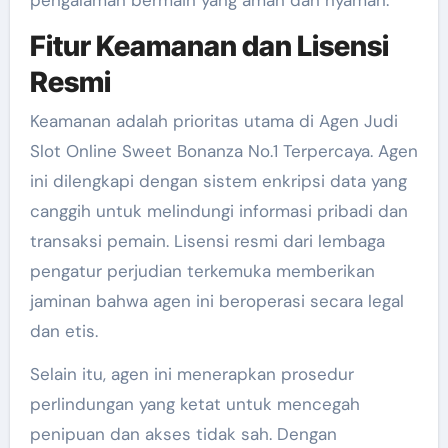
Fitur Keamanan dan Lisensi
Resmi
Keamanan adalah prioritas utama di Agen Judi
Slot Online Sweet Bonanza No.1 Terpercaya. Agen
ini dilengkapi dengan sistem enkripsi data yang
canggih untuk melindungi informasi pribadi dan
transaksi pemain. Lisensi resmi dari lembaga
pengatur perjudian terkemuka memberikan
jaminan bahwa agen ini beroperasi secara legal
dan etis.
Selain itu, agen ini menerapkan prosedur
perlindungan yang ketat untuk mencegah
penipuan dan akses tidak sah. Dengan