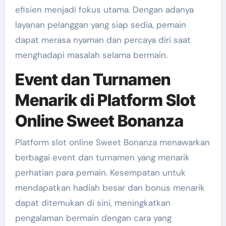
efisien menjadi fokus utama. Dengan adanya
layanan pelanggan yang siap sedia, pemain
dapat merasa nyaman dan percaya diri saat
menghadapi masalah selama bermain.
Event dan Turnamen
Menarik di Platform Slot
Online Sweet Bonanza
Platform slot online Sweet Bonanza menawarkan
berbagai event dan turnamen yang menarik
perhatian para pemain. Kesempatan untuk
mendapatkan hadiah besar dan bonus menarik
dapat ditemukan di sini, meningkatkan
pengalaman bermain dengan cara yang