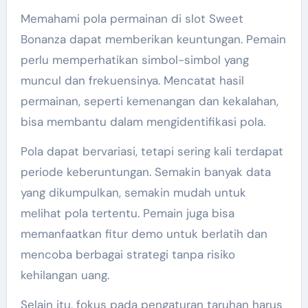
Memahami pola permainan di slot Sweet
Bonanza dapat memberikan keuntungan. Pemain
perlu memperhatikan simbol-simbol yang
muncul dan frekuensinya. Mencatat hasil
permainan, seperti kemenangan dan kekalahan,
bisa membantu dalam mengidentifikasi pola.
Pola dapat bervariasi, tetapi sering kali terdapat
periode keberuntungan. Semakin banyak data
yang dikumpulkan, semakin mudah untuk
melihat pola tertentu. Pemain juga bisa
memanfaatkan fitur demo untuk berlatih dan
mencoba berbagai strategi tanpa risiko
kehilangan uang.
Selain itu, fokus pada pengaturan taruhan harus