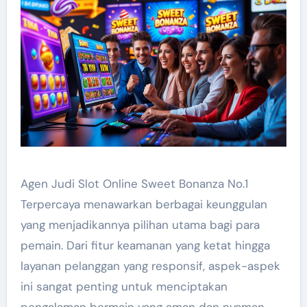
Agen Judi Slot Online Sweet Bonanza No.1
Terpercaya menawarkan berbagai keunggulan
yang menjadikannya pilihan utama bagi para
pemain. Dari fitur keamanan yang ketat hingga
layanan pelanggan yang responsif, aspek-aspek
ini sangat penting untuk menciptakan
pengalaman bermain yang aman dan nyaman.