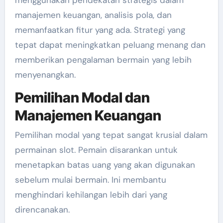
manajemen keuangan, analisis pola, dan
memanfaatkan fitur yang ada. Strategi yang
tepat dapat meningkatkan peluang menang dan
memberikan pengalaman bermain yang lebih
menyenangkan.
Pemilihan Modal dan
Manajemen Keuangan
Pemilihan modal yang tepat sangat krusial dalam
permainan slot. Pemain disarankan untuk
menetapkan batas uang yang akan digunakan
sebelum mulai bermain. Ini membantu
menghindari kehilangan lebih dari yang
direncanakan.