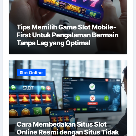
Tips Memilih Game Slot Mobile-
First Untuk Pengalaman Bermain
Tanpa Lag yang Optimal
Slot Online
Cara Membedakan Situs Slot
Online Resmi dengan Situs Tidak