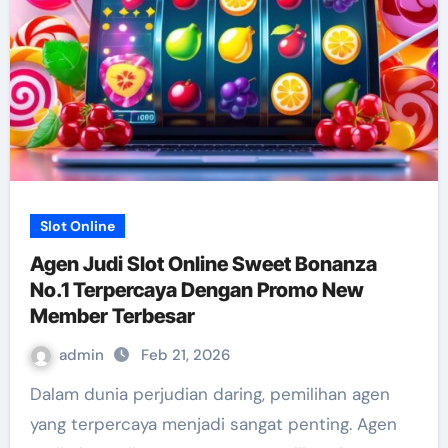
Slot Online
Agen Judi Slot Online Sweet Bonanza
No.1 Terpercaya Dengan Promo New
Member Terbesar
admin
Feb 21, 2026
Dalam dunia perjudian daring, pemilihan agen
yang terpercaya menjadi sangat penting. Agen