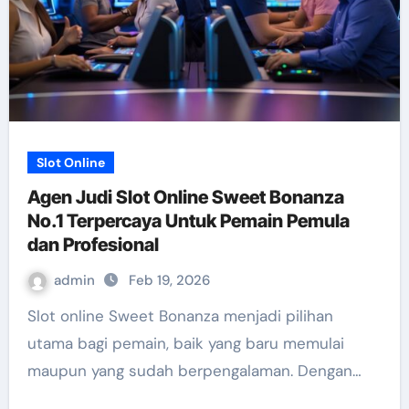
Slot Online
Agen Judi Slot Online Sweet Bonanza
No.1 Terpercaya Untuk Pemain Pemula
dan Profesional
admin
Feb 19, 2026
Slot online Sweet Bonanza menjadi pilihan
utama bagi pemain, baik yang baru memulai
maupun yang sudah berpengalaman. Dengan…