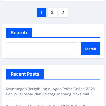
Posts
1
2
pagination
Search
Search
Recent Posts
Keuntungan Bergabung di Agen Poker Online 2026
Bonus Terbesar dan Strategi Menang Maksimal