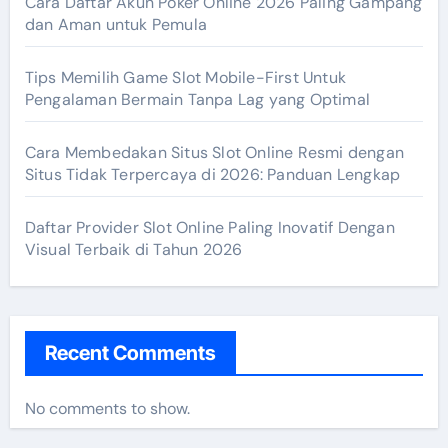
Cara Daftar Akun Poker Online 2026 Paling Gampang
dan Aman untuk Pemula
Tips Memilih Game Slot Mobile-First Untuk
Pengalaman Bermain Tanpa Lag yang Optimal
Cara Membedakan Situs Slot Online Resmi dengan
Situs Tidak Terpercaya di 2026: Panduan Lengkap
Daftar Provider Slot Online Paling Inovatif Dengan
Visual Terbaik di Tahun 2026
Recent Comments
No comments to show.