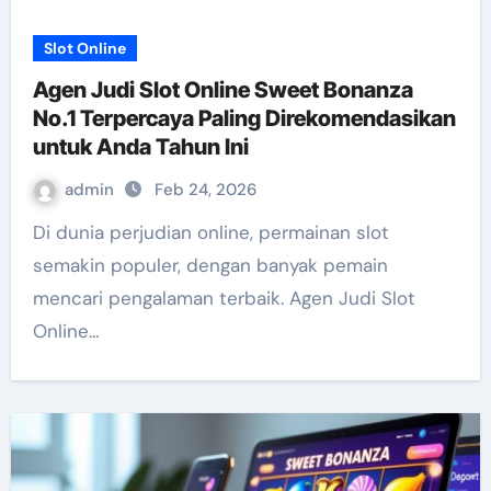
Slot Online
Agen Judi Slot Online Sweet Bonanza
No.1 Terpercaya Paling Direkomendasikan
untuk Anda Tahun Ini
admin
Feb 24, 2026
Di dunia perjudian online, permainan slot
semakin populer, dengan banyak pemain
mencari pengalaman terbaik. Agen Judi Slot
Online…