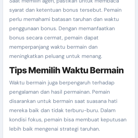
Saat memilih agen, pastikan untuk membaca
syarat dan ketentuan bonus tersebut. Pemain
perlu memahami batasan taruhan dan waktu
penggunaan bonus. Dengan memanfaatkan
bonus secara cermat, pemain dapat
memperpanjang waktu bermain dan
meningkatkan peluang untuk menang.
Tips Memilih Waktu Bermain
Waktu bermain juga berpengaruh terhadap
pengalaman dan hasil permainan. Pemain
disarankan untuk bermain saat suasana hati
mereka baik dan tidak terburu-buru. Dalam
kondisi fokus, pemain bisa membuat keputusan
lebih baik mengenai strategi taruhan.