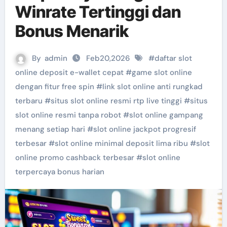
Winrate Tertinggi dan
Bonus Menarik
By
admin
Feb20,2026
#
daftar slot
online deposit e-wallet cepat
#
game slot online
dengan fitur free spin
#
link slot online anti rungkad
terbaru
#
situs slot online resmi rtp live tinggi
#
situs
slot online resmi tanpa robot
#
slot online gampang
menang setiap hari
#
slot online jackpot progresif
terbesar
#
slot online minimal deposit lima ribu
#
slot
online promo cashback terbesar
#
slot online
terpercaya bonus harian