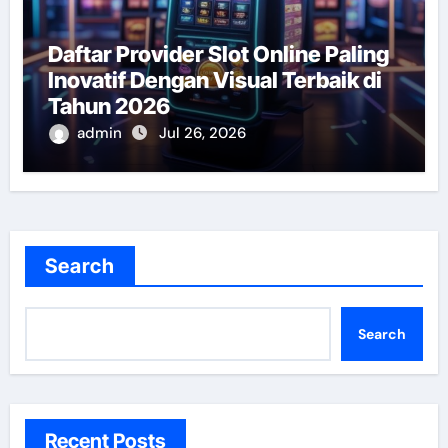
Daftar Provider Slot Online Paling
Inovatif Dengan Visual Terbaik di
Tahun 2026
admin
Jul 26, 2026
Search
Search
Recent Posts