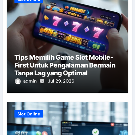
Tips Memilih Game Slot Mobile-
First Untuk Pengalaman Bermain
Tanpa Lag yang Optimal
admin
Jul 29, 2026
Slot Online