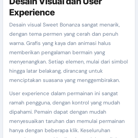
Desain Visual dan User
Experience
Desain visual Sweet Bonanza sangat menarik,
dengan tema permen yang cerah dan penuh
warna. Grafis yang kaya dan animasi halus
memberikan pengalaman bermain yang
menyenangkan. Setiap elemen, mulai dari simbol
hingga latar belakang, dirancang untuk
menciptakan suasana yang menggembirakan.
User experience dalam permainan ini sangat
ramah pengguna, dengan kontrol yang mudah
dipahami. Pemain dapat dengan mudah
menyesuaikan taruhan dan memulai permainan
hanya dengan beberapa klik. Keseluruhan