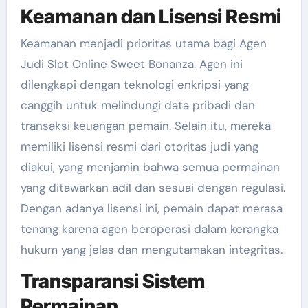
Keamanan dan Lisensi Resmi
Keamanan menjadi prioritas utama bagi Agen
Judi Slot Online Sweet Bonanza. Agen ini
dilengkapi dengan teknologi enkripsi yang
canggih untuk melindungi data pribadi dan
transaksi keuangan pemain. Selain itu, mereka
memiliki lisensi resmi dari otoritas judi yang
diakui, yang menjamin bahwa semua permainan
yang ditawarkan adil dan sesuai dengan regulasi.
Dengan adanya lisensi ini, pemain dapat merasa
tenang karena agen beroperasi dalam kerangka
hukum yang jelas dan mengutamakan integritas.
Transparansi Sistem
Permainan