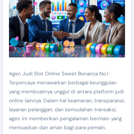
Agen Judi Slot Online Sweet Bonanza No.1
Terpercaya menawarkan berbagai keunggulan
yang membuatnya unggul di antara platform judi
online lainnya. Dalam hal keamanan, transparansi,
layanan pelanggan, dan kemudahan transaksi,
agen ini memberikan pengalaman bermain yang
memuaskan dan aman bagi para pemain.