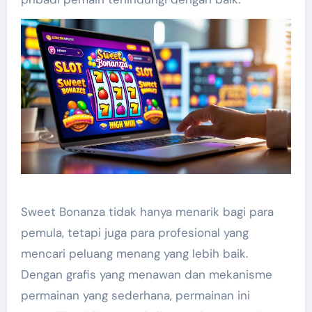
Sweet Bonanza tidak hanya menarik bagi para
pemula, tetapi juga para profesional yang
mencari peluang menang yang lebih baik.
Dengan grafis yang menawan dan mekanisme
permainan yang sederhana, permainan ini