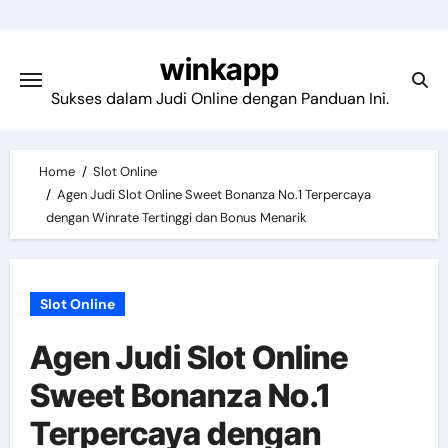
Skip
to
winkapp
content
Sukses dalam Judi Online dengan Panduan Ini.
Home
Slot Online
Agen Judi Slot Online Sweet Bonanza No.1 Terpercaya
dengan Winrate Tertinggi dan Bonus Menarik
Slot Online
Agen Judi Slot Online
Sweet Bonanza No.1
Terpercaya dengan