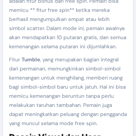
adalah fitur bonus dan free spin. Pemain bisa
memicu ** fitur free spin** ketika mereka
berhasil mengumpulkan empat atau lebih
simbol scatter. Dalam mode ini, pemain awalnya
akan mendapatkan 10 putaran gratis, dan semua
kemenangan selama putaran ini dijumlahkan.
Fitur
Tumble
, yang merupakan bagian integral
dari permainan, memungkinkan simbol-simbol
kemenangan untuk menghilang, memberi ruang
bagi simbol-simbol baru untuk jatuh. Hal ini bisa
memicu kemenangan beruntun tanpa perlu
melakukan taruhan tambahan. Pemain juga
dapat meningkatkan peluang dengan pengganda
yang muncul selama mode free spin.