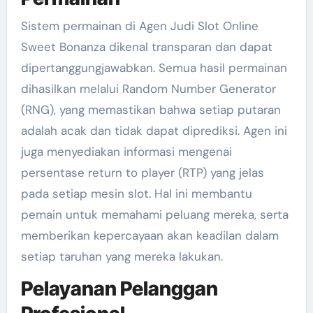
Sistem permainan di Agen Judi Slot Online
Sweet Bonanza dikenal transparan dan dapat
dipertanggungjawabkan. Semua hasil permainan
dihasilkan melalui Random Number Generator
(RNG), yang memastikan bahwa setiap putaran
adalah acak dan tidak dapat diprediksi. Agen ini
juga menyediakan informasi mengenai
persentase return to player (RTP) yang jelas
pada setiap mesin slot. Hal ini membantu
pemain untuk memahami peluang mereka, serta
memberikan kepercayaan akan keadilan dalam
setiap taruhan yang mereka lakukan.
Pelayanan Pelanggan