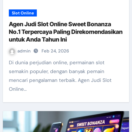
Slot Online
Agen Judi Slot Online Sweet Bonanza
No.1 Terpercaya Paling Direkomendasikan
untuk Anda Tahun Ini
admin
Feb 24, 2026
Di dunia perjudian online, permainan slot
semakin populer, dengan banyak pemain
mencari pengalaman terbaik. Agen Judi Slot
Online…