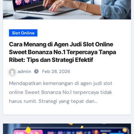
Slot Online
Cara Menang di Agen Judi Slot Online
Sweet Bonanza No.1 Terpercaya Tanpa
Ribet: Tips dan Strategi Efektif
admin
Feb 28, 2026
Mendapatkan kemenangan di agen judi slot
online Sweet Bonanza No.1 terpercaya tidak
harus rumit. Strategi yang tepat dan…