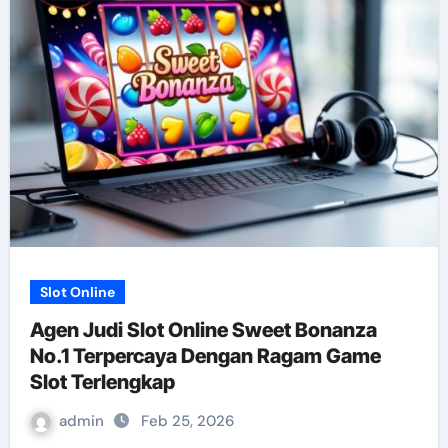
Slot Online
Agen Judi Slot Online Sweet Bonanza
No.1 Terpercaya Dengan Ragam Game
Slot Terlengkap
admin
Feb 25, 2026