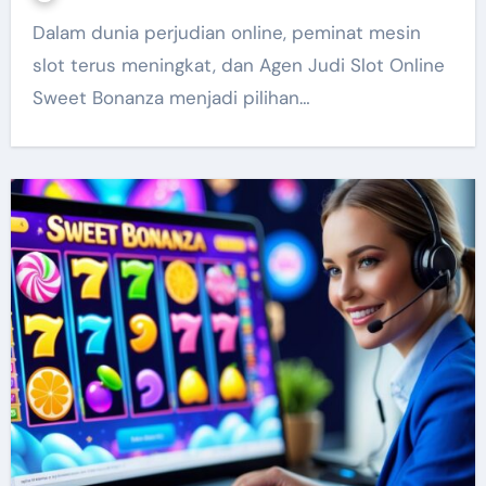
Dalam dunia perjudian online, peminat mesin
slot terus meningkat, dan Agen Judi Slot Online
Sweet Bonanza menjadi pilihan…