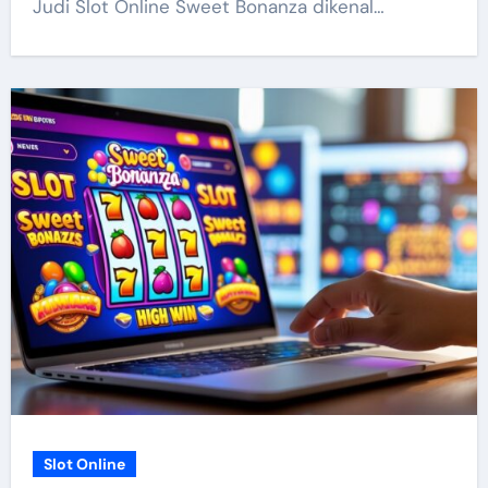
Judi Slot Online Sweet Bonanza dikenal…
Slot Online