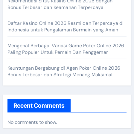
Rekomendasi Situs Kasino Online 2026 dengan
Bonus Terbesar dan Keamanan Terpercaya
Daftar Kasino Online 2026 Resmi dan Terpercaya di
Indonesia untuk Pengalaman Bermain yang Aman
Mengenal Berbagai Variasi Game Poker Online 2026
Paling Populer Untuk Pemain Dan Penggemar
Keuntungan Bergabung di Agen Poker Online 2026
Bonus Terbesar dan Strategi Menang Maksimal
Recent Comments
No comments to show.