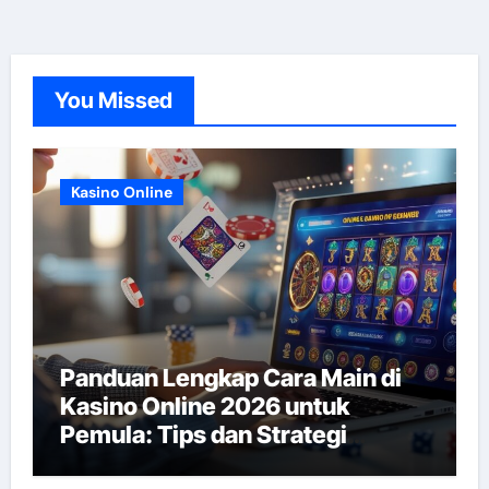
You Missed
Kasino Online
Panduan Lengkap Cara Main di
Kasino Online 2026 untuk
Pemula: Tips dan Strategi
Terbaik