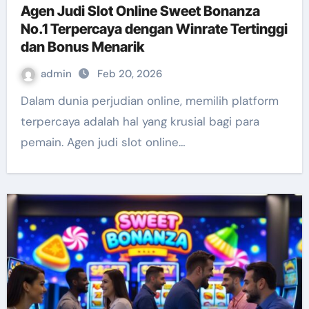
Agen Judi Slot Online Sweet Bonanza
No.1 Terpercaya dengan Winrate Tertinggi
dan Bonus Menarik
admin
Feb 20, 2026
Dalam dunia perjudian online, memilih platform
terpercaya adalah hal yang krusial bagi para
pemain. Agen judi slot online…