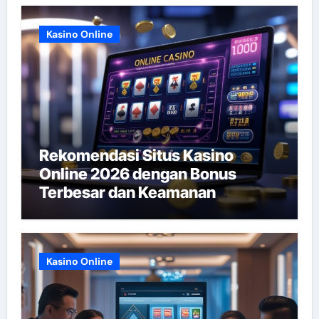
Kasino Online
Rekomendasi Situs Kasino
Online 2026 dengan Bonus
Terbesar dan Keamanan
Terpercaya
Kasino Online