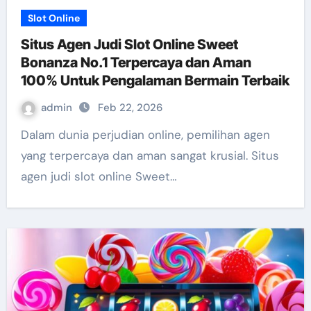
Slot Online
Situs Agen Judi Slot Online Sweet
Bonanza No.1 Terpercaya dan Aman
100% Untuk Pengalaman Bermain Terbaik
admin
Feb 22, 2026
Dalam dunia perjudian online, pemilihan agen
yang terpercaya dan aman sangat krusial. Situs
agen judi slot online Sweet…