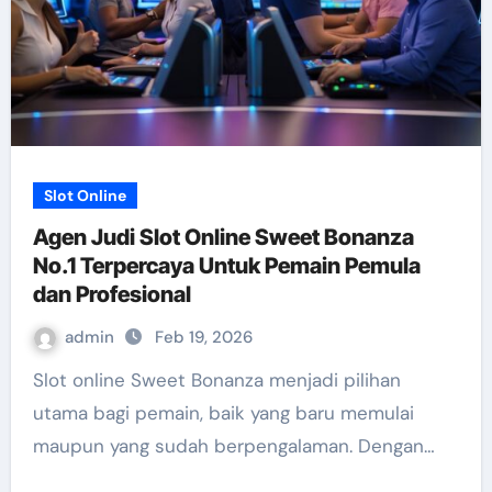
Slot Online
Agen Judi Slot Online Sweet Bonanza
No.1 Terpercaya Untuk Pemain Pemula
dan Profesional
admin
Feb 19, 2026
Slot online Sweet Bonanza menjadi pilihan
utama bagi pemain, baik yang baru memulai
maupun yang sudah berpengalaman. Dengan…