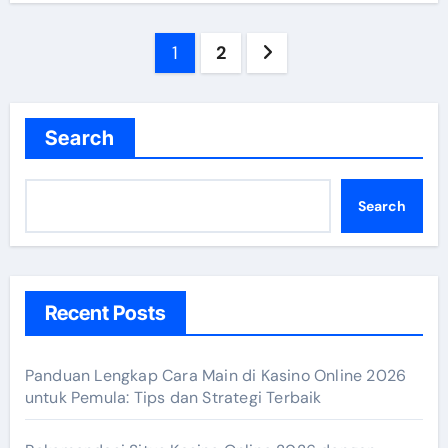
Posts
1
2
pagination
Search
Search
Recent Posts
Panduan Lengkap Cara Main di Kasino Online 2026
untuk Pemula: Tips dan Strategi Terbaik