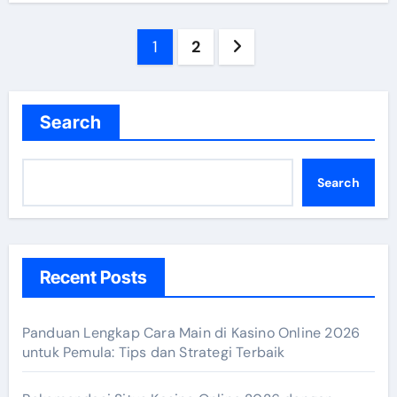
Posts
1
2
pagination
Search
Search
Recent Posts
Panduan Lengkap Cara Main di Kasino Online 2026
untuk Pemula: Tips dan Strategi Terbaik