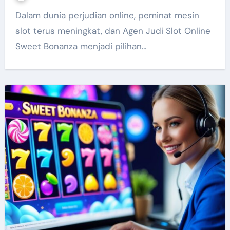
Dalam dunia perjudian online, peminat mesin
slot terus meningkat, dan Agen Judi Slot Online
Sweet Bonanza menjadi pilihan…