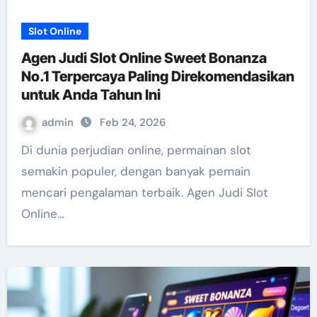
Slot Online
Agen Judi Slot Online Sweet Bonanza
No.1 Terpercaya Paling Direkomendasikan
untuk Anda Tahun Ini
admin
Feb 24, 2026
Di dunia perjudian online, permainan slot
semakin populer, dengan banyak pemain
mencari pengalaman terbaik. Agen Judi Slot
Online…