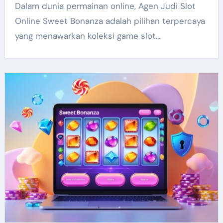
Dalam dunia permainan online, Agen Judi Slot
Online Sweet Bonanza adalah pilihan terpercaya
yang menawarkan koleksi game slot…