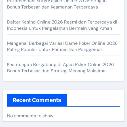
Rekomendasi Situs Kasino Online 2026 dengan
Bonus Terbesar dan Keamanan Terpercaya
Daftar Kasino Online 2026 Resmi dan Terpercaya di
Indonesia untuk Pengalaman Bermain yang Aman
Mengenal Berbagai Variasi Game Poker Online 2026
Paling Populer Untuk Pemain Dan Penggemar
Keuntungan Bergabung di Agen Poker Online 2026
Bonus Terbesar dan Strategi Menang Maksimal
Recent Comments
No comments to show.