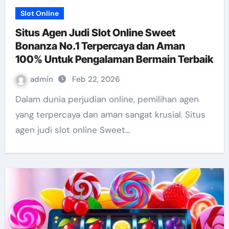
Slot Online
Situs Agen Judi Slot Online Sweet
Bonanza No.1 Terpercaya dan Aman
100% Untuk Pengalaman Bermain Terbaik
admin
Feb 22, 2026
Dalam dunia perjudian online, pemilihan agen
yang terpercaya dan aman sangat krusial. Situs
agen judi slot online Sweet…