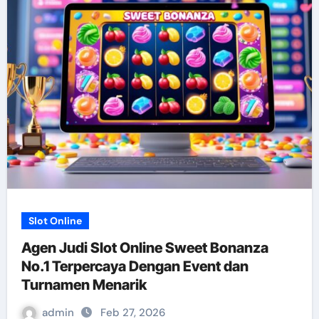
Slot Online
Agen Judi Slot Online Sweet Bonanza
No.1 Terpercaya Dengan Event dan
Turnamen Menarik
admin
Feb 27, 2026