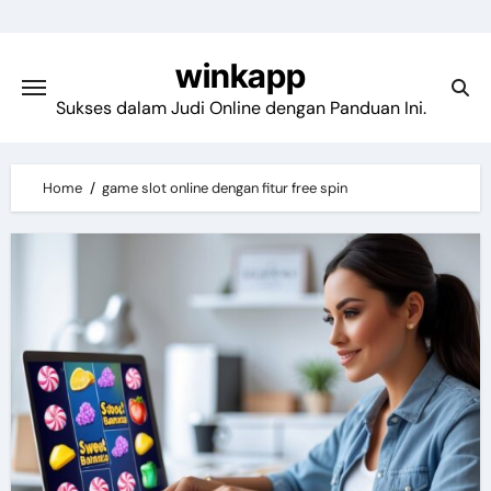
Skip
to
winkapp
content
Sukses dalam Judi Online dengan Panduan Ini.
Home
game slot online dengan fitur free spin