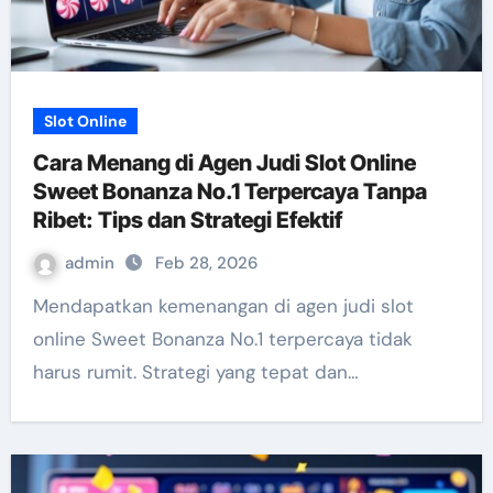
Slot Online
Cara Menang di Agen Judi Slot Online
Sweet Bonanza No.1 Terpercaya Tanpa
Ribet: Tips dan Strategi Efektif
admin
Feb 28, 2026
Mendapatkan kemenangan di agen judi slot
online Sweet Bonanza No.1 terpercaya tidak
harus rumit. Strategi yang tepat dan…