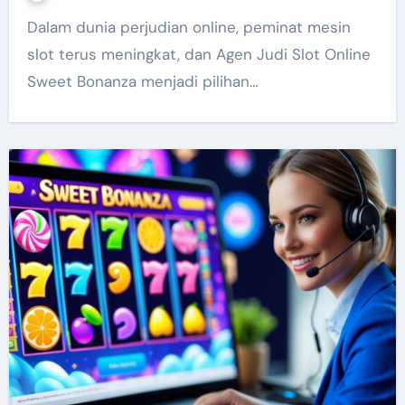
Dalam dunia perjudian online, peminat mesin
slot terus meningkat, dan Agen Judi Slot Online
Sweet Bonanza menjadi pilihan…