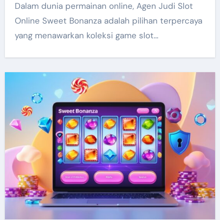
Dalam dunia permainan online, Agen Judi Slot
Online Sweet Bonanza adalah pilihan terpercaya
yang menawarkan koleksi game slot…