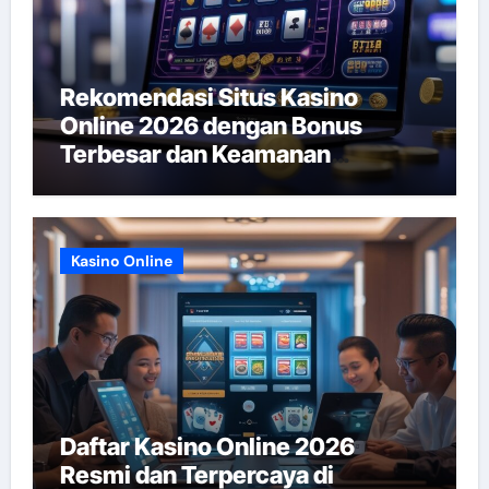
Rekomendasi Situs Kasino
Online 2026 dengan Bonus
Terbesar dan Keamanan
Terpercaya
Kasino Online
Daftar Kasino Online 2026
Resmi dan Terpercaya di