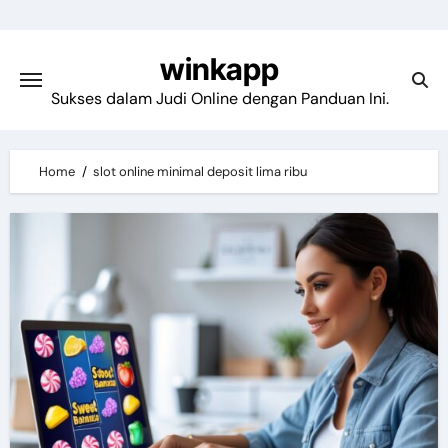
Skip
to
winkapp
content
Sukses dalam Judi Online dengan Panduan Ini.
Home
slot online minimal deposit lima ribu