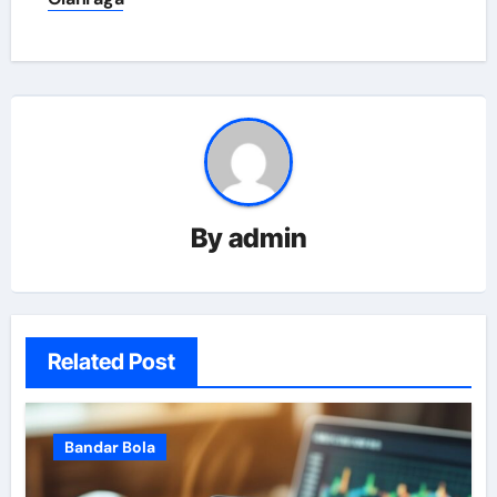
By
admin
Related Post
Bandar Bola