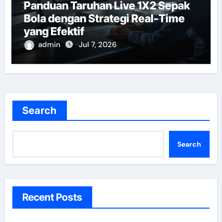
Panduan Taruhan Live 1X2 Sepak
Bola dengan Strategi Real-Time
yang Efektif
admin
Jul 7, 2026
Search
Search
Recent Posts