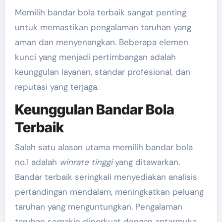
Memilih bandar bola terbaik sangat penting
untuk memastikan pengalaman taruhan yang
aman dan menyenangkan. Beberapa elemen
kunci yang menjadi pertimbangan adalah
keunggulan layanan, standar profesional, dan
reputasi yang terjaga.
Keunggulan Bandar Bola
Terbaik
Salah satu alasan utama memilih bandar bola
no.1 adalah
winrate tinggi
yang ditawarkan.
Bandar terbaik seringkali menyediakan analisis
pertandingan mendalam, meningkatkan peluang
taruhan yang menguntungkan. Pengalaman
taruhan semakin diperkuat dengan antarmuka