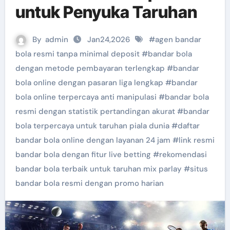
untuk Penyuka Taruhan
By
admin
Jan24,2026
#
agen bandar
bola resmi tanpa minimal deposit
#
bandar bola
dengan metode pembayaran terlengkap
#
bandar
bola online dengan pasaran liga lengkap
#
bandar
bola online terpercaya anti manipulasi
#
bandar bola
resmi dengan statistik pertandingan akurat
#
bandar
bola terpercaya untuk taruhan piala dunia
#
daftar
bandar bola online dengan layanan 24 jam
#
link resmi
bandar bola dengan fitur live betting
#
rekomendasi
bandar bola terbaik untuk taruhan mix parlay
#
situs
bandar bola resmi dengan promo harian