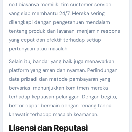
no.1 biasanya memiliki tim customer service
yang siap membantu 24/7. Mereka sering
dilengkapi dengan pengetahuan mendalam
tentang produk dan layanan, menjamin respons
yang cepat dan efektif terhadap setiap
pertanyaan atau masalah.
Selain itu, bandar yang baik juga menawarkan
platform yang aman dan nyaman. Perlindungan
data pribadi dan metode pembayaran yang
bervariasi menunjukkan komitmen mereka
terhadap kepuasan pelanggan. Dengan begitu,
bettor dapat bermain dengan tenang tanpa
khawatir terhadap masalah keamanan.
Lisensi dan Reputasi