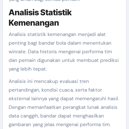
Analisis Statistik
Kemenangan
Analisis statistik kemenangan menjadi alat
penting bagi bandar bola dalam menentukan
winrate. Data historis mengenai performa tim
dan pemain digunakan untuk membuat prediksi
yang lebih tepat.
Analisis ini mencakup evaluasi tren
pertandingan, kondisi cuaca, serta faktor
eksternal lainnya yang dapat memengaruhi hasil.
Dengan memanfaatkan perangkat lunak analisis
data canggih, bandar dapat menghasilkan
gambaran yang jelas mengenai performa tim.