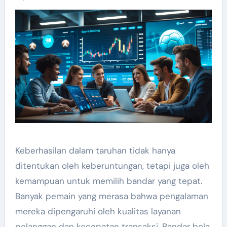
Keberhasilan dalam taruhan tidak hanya
ditentukan oleh keberuntungan, tetapi juga oleh
kemampuan untuk memilih bandar yang tepat.
Banyak pemain yang merasa bahwa pengalaman
mereka dipengaruhi oleh kualitas layanan
pelanggan dan kecepatan transaksi. Bandar bola