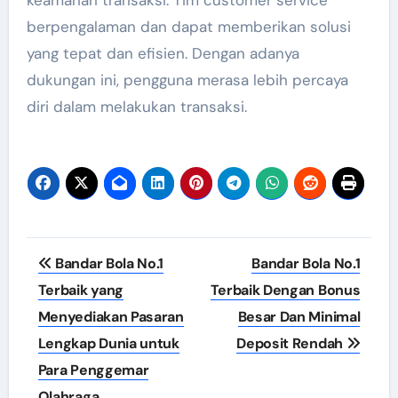
berpengalaman dan dapat memberikan solusi
yang tepat dan efisien. Dengan adanya
dukungan ini, pengguna merasa lebih percaya
diri dalam melakukan transaksi.
Post
Bandar Bola No.1
Bandar Bola No.1
navigation
Terbaik yang
Terbaik Dengan Bonus
Menyediakan Pasaran
Besar Dan Minimal
Lengkap Dunia untuk
Deposit Rendah
Para Penggemar
Olahraga