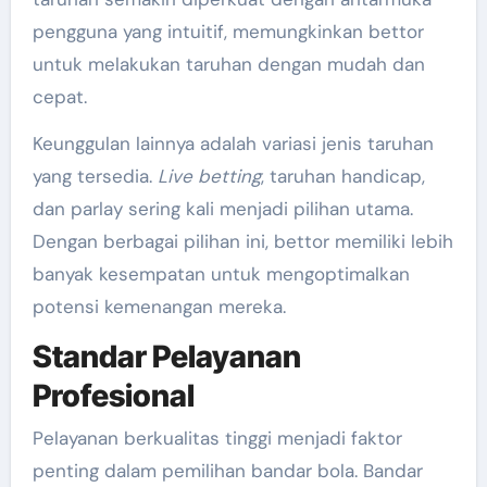
pengguna yang intuitif, memungkinkan bettor
untuk melakukan taruhan dengan mudah dan
cepat.
Keunggulan lainnya adalah variasi jenis taruhan
yang tersedia.
Live betting
, taruhan handicap,
dan parlay sering kali menjadi pilihan utama.
Dengan berbagai pilihan ini, bettor memiliki lebih
banyak kesempatan untuk mengoptimalkan
potensi kemenangan mereka.
Standar Pelayanan
Profesional
Pelayanan berkualitas tinggi menjadi faktor
penting dalam pemilihan bandar bola. Bandar