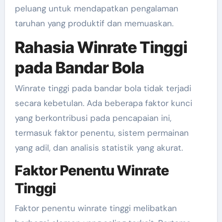
peluang untuk mendapatkan pengalaman
taruhan yang produktif dan memuaskan.
Rahasia Winrate Tinggi
pada Bandar Bola
Winrate tinggi pada bandar bola tidak terjadi
secara kebetulan. Ada beberapa faktor kunci
yang berkontribusi pada pencapaian ini,
termasuk faktor penentu, sistem permainan
yang adil, dan analisis statistik yang akurat.
Faktor Penentu Winrate
Tinggi
Faktor penentu winrate tinggi melibatkan