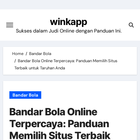
Skip
to
winkapp
content
Sukses dalam Judi Online dengan Panduan Ini.
Home
Bandar Bola
Bandar Bola Online Terpercaya: Panduan Memilih Situs
Terbaik untuk Taruhan Anda
Bandar Bola
Bandar Bola Online
Terpercaya: Panduan
Memilih Situs Terbaik