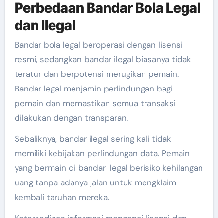
Perbedaan Bandar Bola Legal
dan Ilegal
Bandar bola legal beroperasi dengan lisensi
resmi, sedangkan bandar ilegal biasanya tidak
teratur dan berpotensi merugikan pemain.
Bandar legal menjamin perlindungan bagi
pemain dan memastikan semua transaksi
dilakukan dengan transparan.
Sebaliknya, bandar ilegal sering kali tidak
memiliki kebijakan perlindungan data. Pemain
yang bermain di bandar ilegal berisiko kehilangan
uang tanpa adanya jalan untuk mengklaim
kembali taruhan mereka.
Ketersediaan informasi mengenai lisensi dan