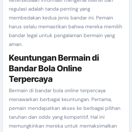
regulasi adalah tanda penting yang
membedakan kedua jenis bandar ini. Pemain
harus selalu memastikan bahwa mereka memilih
bandar legal untuk pengalaman bermain yang
aman.
Keuntungan Bermain di
Bandar Bola Online
Terpercaya
Bermain di bandar bola online terpercaya
menawarkan berbagai keuntungan. Pertama,
pemain mendapatkan akses ke berbagai pilihan
taruhan dan odds yang kompetitif. Hal ini
memungkinkan mereka untuk memaksimalkan