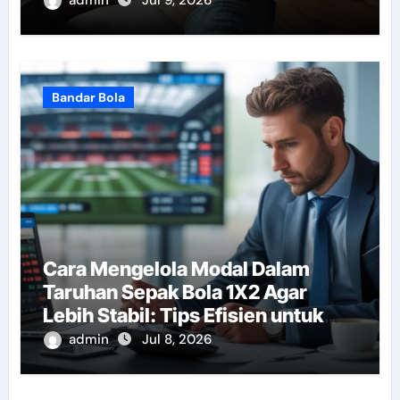
admin
Jul 9, 2026
Bandar Bola
Cara Mengelola Modal Dalam
Taruhan Sepak Bola 1X2 Agar
Lebih Stabil: Tips Efisien untuk
Pemain Pemula
admin
Jul 8, 2026