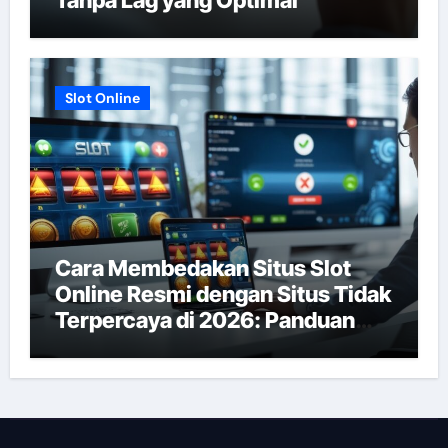
Tanpa Lag yang Optimal
Slot Online
Cara Membedakan Situs Slot
Online Resmi dengan Situs Tidak
Terpercaya di 2026: Panduan
Lengkap