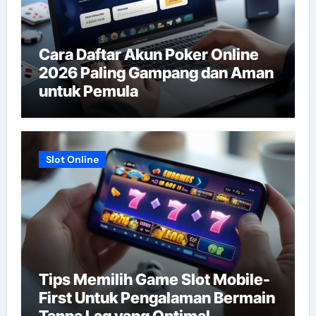
Cara Daftar Akun Poker Online
2026 Paling Gampang dan Aman
untuk Pemula
Slot Online
Tips Memilih Game Slot Mobile-
First Untuk Pengalaman Bermain