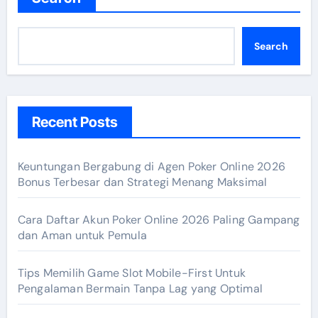
Search
Recent Posts
Keuntungan Bergabung di Agen Poker Online 2026
Bonus Terbesar dan Strategi Menang Maksimal
Cara Daftar Akun Poker Online 2026 Paling Gampang
dan Aman untuk Pemula
Tips Memilih Game Slot Mobile-First Untuk
Pengalaman Bermain Tanpa Lag yang Optimal