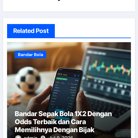
Related Post
Bandar Bola
Bandar Sepak Bola 1X2 Dengan
Odds Terbaik dan Cara
Memilihnya Dengan Bijak