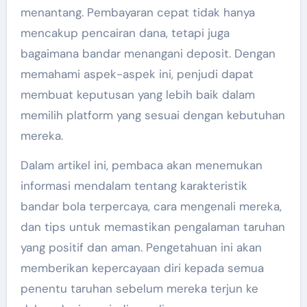
menantang. Pembayaran cepat tidak hanya
mencakup pencairan dana, tetapi juga
bagaimana bandar menangani deposit. Dengan
memahami aspek-aspek ini, penjudi dapat
membuat keputusan yang lebih baik dalam
memilih platform yang sesuai dengan kebutuhan
mereka.
Dalam artikel ini, pembaca akan menemukan
informasi mendalam tentang karakteristik
bandar bola terpercaya, cara mengenali mereka,
dan tips untuk memastikan pengalaman taruhan
yang positif dan aman. Pengetahuan ini akan
memberikan kepercayaan diri kepada semua
penentu taruhan sebelum mereka terjun ke