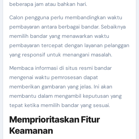
beberapa jam atau bahkan hari.
Calon pengguna perlu membandingkan waktu
pembayaran antara berbagai bandar. Sebaiknya
memilih bandar yang menawarkan waktu
pembayaran tercepat dengan layanan pelanggan
yang responsif untuk menangani masalah.
Membaca informasi di situs resmi bandar
mengenai waktu pemrosesan dapat
memberikan gambaran yang jelas. Ini akan
membantu dalam mengambil keputusan yang
tepat ketika memilih bandar yang sesuai.
Memprioritaskan Fitur
Keamanan