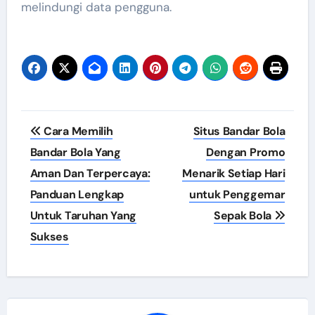
melindungi data pengguna.
Post
Cara Memilih
Situs Bandar Bola
navigation
Bandar Bola Yang
Dengan Promo
Aman Dan Terpercaya:
Menarik Setiap Hari
Panduan Lengkap
untuk Penggemar
Untuk Taruhan Yang
Sepak Bola
Sukses