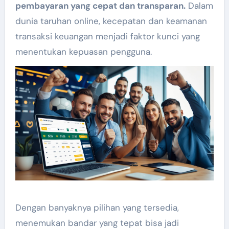
pembayaran yang cepat dan transparan.
Dalam
dunia taruhan online, kecepatan dan keamanan
transaksi keuangan menjadi faktor kunci yang
menentukan kepuasan pengguna.
Dengan banyaknya pilihan yang tersedia,
menemukan bandar yang tepat bisa jadi