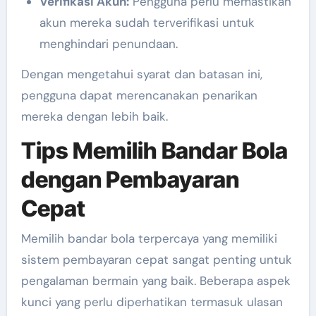
Verifikasi Akun:
Pengguna perlu memastikan
akun mereka sudah terverifikasi untuk
menghindari penundaan.
Dengan mengetahui syarat dan batasan ini,
pengguna dapat merencanakan penarikan
mereka dengan lebih baik.
Tips Memilih Bandar Bola
dengan Pembayaran
Cepat
Memilih bandar bola terpercaya yang memiliki
sistem pembayaran cepat sangat penting untuk
pengalaman bermain yang baik. Beberapa aspek
kunci yang perlu diperhatikan termasuk ulasan