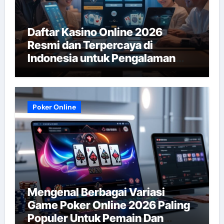
Daftar Kasino Online 2026
Resmi dan Terpercaya di
Indonesia untuk Pengalaman
Bermain yang Aman
Poker Online
Mengenal Berbagai Variasi
Game Poker Online 2026 Paling
Populer Untuk Pemain Dan