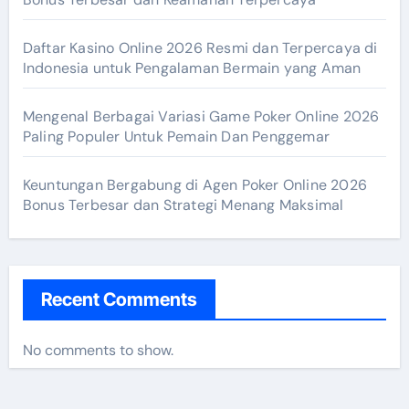
Daftar Kasino Online 2026 Resmi dan Terpercaya di
Indonesia untuk Pengalaman Bermain yang Aman
Mengenal Berbagai Variasi Game Poker Online 2026
Paling Populer Untuk Pemain Dan Penggemar
Keuntungan Bergabung di Agen Poker Online 2026
Bonus Terbesar dan Strategi Menang Maksimal
Recent Comments
No comments to show.