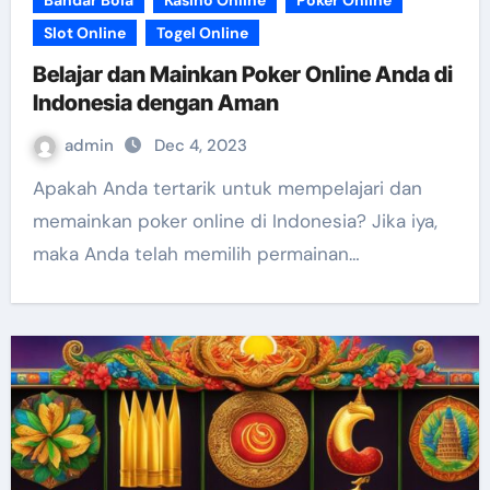
Bandar Bola
Kasino Online
Poker Online
Slot Online
Togel Online
Belajar dan Mainkan Poker Online Anda di
Indonesia dengan Aman
admin
Dec 4, 2023
Apakah Anda tertarik untuk mempelajari dan
memainkan poker online di Indonesia? Jika iya,
maka Anda telah memilih permainan…