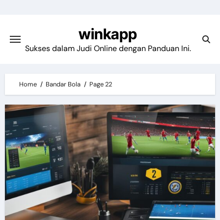
Skip
to
winkapp
content
Sukses dalam Judi Online dengan Panduan Ini.
Home
Bandar Bola
Page 22