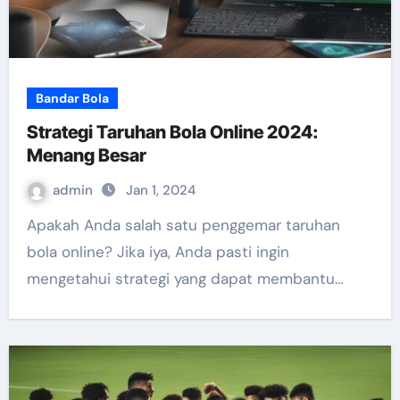
Bandar Bola
Strategi Taruhan Bola Online 2024:
Menang Besar
admin
Jan 1, 2024
Apakah Anda salah satu penggemar taruhan
bola online? Jika iya, Anda pasti ingin
mengetahui strategi yang dapat membantu…