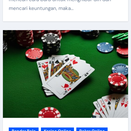
mencari keuntungan, maka…