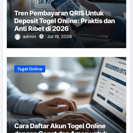
Tren Pembayaran QRIS Untuk
Deposit Togel Online: Praktis dan
Anti Ribet di 2026
admin
Jul 19, 2026
Togel Online
Cara Daftar Akun Togel Online