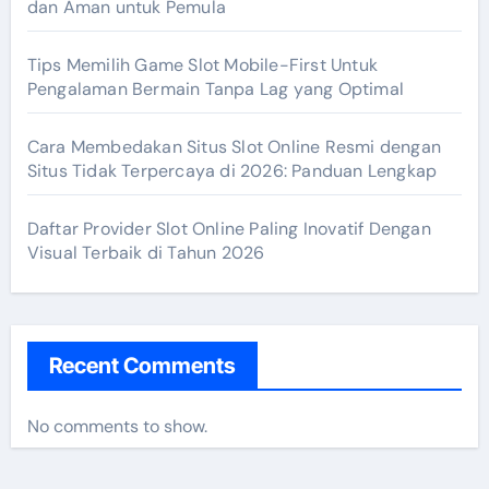
dan Aman untuk Pemula
Tips Memilih Game Slot Mobile-First Untuk
Pengalaman Bermain Tanpa Lag yang Optimal
Cara Membedakan Situs Slot Online Resmi dengan
Situs Tidak Terpercaya di 2026: Panduan Lengkap
Daftar Provider Slot Online Paling Inovatif Dengan
Visual Terbaik di Tahun 2026
Recent Comments
No comments to show.