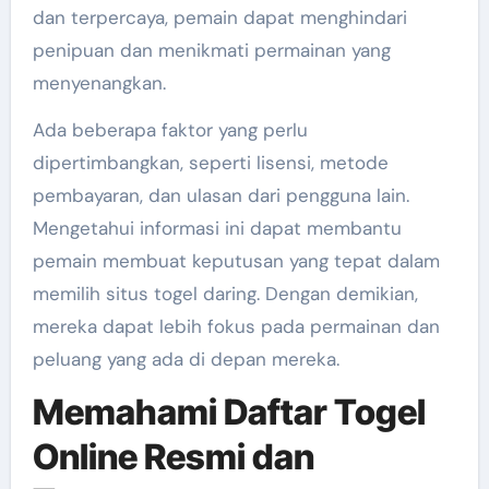
dan terpercaya, pemain dapat menghindari
penipuan dan menikmati permainan yang
menyenangkan.
Ada beberapa faktor yang perlu
dipertimbangkan, seperti lisensi, metode
pembayaran, dan ulasan dari pengguna lain.
Mengetahui informasi ini dapat membantu
pemain membuat keputusan yang tepat dalam
memilih situs togel daring. Dengan demikian,
mereka dapat lebih fokus pada permainan dan
peluang yang ada di depan mereka.
Memahami Daftar Togel
Online Resmi dan