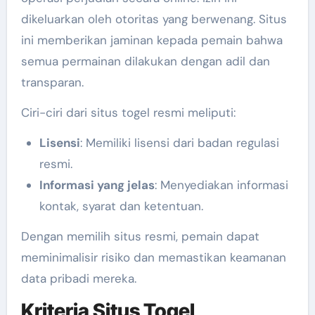
dikeluarkan oleh otoritas yang berwenang. Situs
ini memberikan jaminan kepada pemain bahwa
semua permainan dilakukan dengan adil dan
transparan.
Ciri-ciri dari situs togel resmi meliputi:
Lisensi
: Memiliki lisensi dari badan regulasi
resmi.
Informasi yang jelas
: Menyediakan informasi
kontak, syarat dan ketentuan.
Dengan memilih situs resmi, pemain dapat
meminimalisir risiko dan memastikan keamanan
data pribadi mereka.
Kriteria Situs Togel