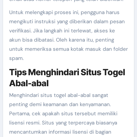
Untuk melengkapi proses ini, pengguna harus
mengikuti instruksi yang diberikan dalam pesan
verifikasi. Jika langkah ini terlewat, akses ke
akun bisa dibatasi. Oleh karena itu, penting
untuk memeriksa semua kotak masuk dan folder
spam.
Tips Menghindari Situs Togel
Abal-abal
Menghindari situs togel abal-abal sangat
penting demi keamanan dan kenyamanan.
Pertama, cek apakah situs tersebut memiliki
lisensi resmi. Situs yang terpercaya biasanya
mencantumkan informasi lisensi di bagian