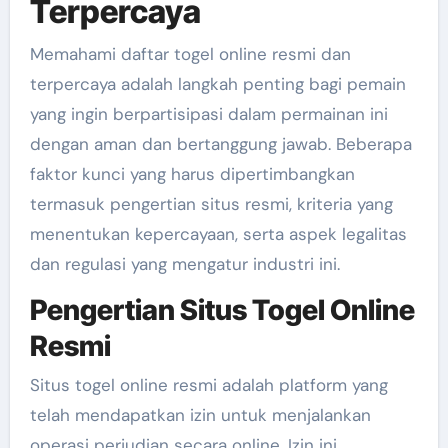
Terpercaya
Memahami daftar togel online resmi dan
terpercaya adalah langkah penting bagi pemain
yang ingin berpartisipasi dalam permainan ini
dengan aman dan bertanggung jawab. Beberapa
faktor kunci yang harus dipertimbangkan
termasuk pengertian situs resmi, kriteria yang
menentukan kepercayaan, serta aspek legalitas
dan regulasi yang mengatur industri ini.
Pengertian Situs Togel Online
Resmi
Situs togel online resmi adalah platform yang
telah mendapatkan izin untuk menjalankan
operasi perjudian secara online. Izin ini