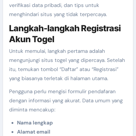
verifikasi data pribadi, dan tips untuk
menghindari situs yang tidak terpercaya.
Langkah-langkah Registrasi
Akun Togel
Untuk memulai, langkah pertama adalah
mengunjungi situs togel yang dipercaya. Setelah
itu, temukan tombol “Daftar” atau “Registrasi”
yang biasanya terletak di halaman utama.
Pengguna perlu mengisi formulir pendafaran
dengan informasi yang akurat. Data umum yang
diminta mencakup:
Nama lengkap
Alamat email