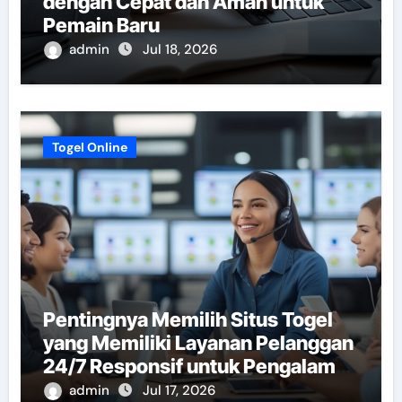
dengan Cepat dan Aman untuk
Pemain Baru
admin
Jul 18, 2026
Togel Online
Pentingnya Memilih Situs Togel
yang Memiliki Layanan Pelanggan
24/7 Responsif untuk Pengalaman
Bermain yang Lebih Baik
admin
Jul 17, 2026