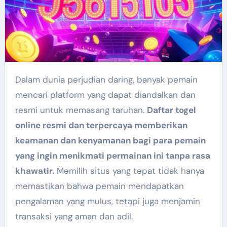
Dalam dunia perjudian daring, banyak pemain
mencari platform yang dapat diandalkan dan
resmi untuk memasang taruhan.
Daftar togel
online resmi dan terpercaya memberikan
keamanan dan kenyamanan bagi para pemain
yang ingin menikmati permainan ini tanpa rasa
khawatir.
Memilih situs yang tepat tidak hanya
memastikan bahwa pemain mendapatkan
pengalaman yang mulus, tetapi juga menjamin
transaksi yang aman dan adil.