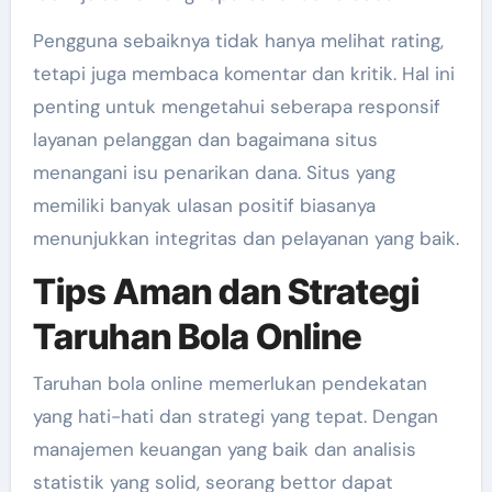
Pengguna sebaiknya tidak hanya melihat rating,
tetapi juga membaca komentar dan kritik. Hal ini
penting untuk mengetahui seberapa responsif
layanan pelanggan dan bagaimana situs
menangani isu penarikan dana. Situs yang
memiliki banyak ulasan positif biasanya
menunjukkan integritas dan pelayanan yang baik.
Tips Aman dan Strategi
Taruhan Bola Online
Taruhan bola online memerlukan pendekatan
yang hati-hati dan strategi yang tepat. Dengan
manajemen keuangan yang baik dan analisis
statistik yang solid, seorang bettor dapat