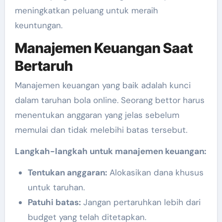
meningkatkan peluang untuk meraih
keuntungan.
Manajemen Keuangan Saat
Bertaruh
Manajemen keuangan yang baik adalah kunci
dalam taruhan bola online. Seorang bettor harus
menentukan anggaran yang jelas sebelum
memulai dan tidak melebihi batas tersebut.
Langkah-langkah untuk manajemen keuangan:
Tentukan anggaran:
Alokasikan dana khusus
untuk taruhan.
Patuhi batas:
Jangan pertaruhkan lebih dari
budget yang telah ditetapkan.