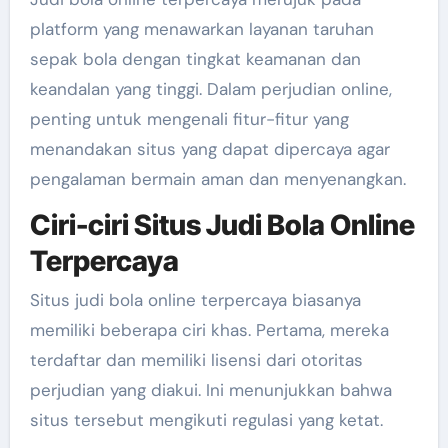
platform yang menawarkan layanan taruhan
sepak bola dengan tingkat keamanan dan
keandalan yang tinggi. Dalam perjudian online,
penting untuk mengenali fitur-fitur yang
menandakan situs yang dapat dipercaya agar
pengalaman bermain aman dan menyenangkan.
Ciri-ciri Situs Judi Bola Online
Terpercaya
Situs judi bola online terpercaya biasanya
memiliki beberapa ciri khas. Pertama, mereka
terdaftar dan memiliki lisensi dari otoritas
perjudian yang diakui. Ini menunjukkan bahwa
situs tersebut mengikuti regulasi yang ketat.