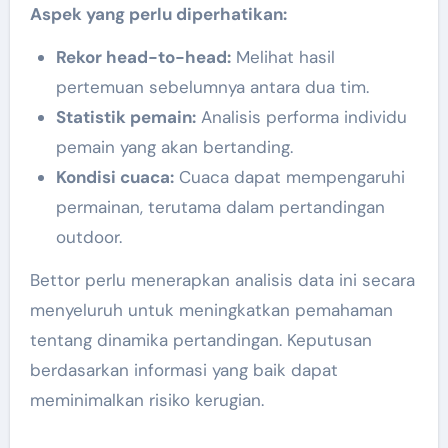
Aspek yang perlu diperhatikan:
Rekor head-to-head:
Melihat hasil
pertemuan sebelumnya antara dua tim.
Statistik pemain:
Analisis performa individu
pemain yang akan bertanding.
Kondisi cuaca:
Cuaca dapat mempengaruhi
permainan, terutama dalam pertandingan
outdoor.
Bettor perlu menerapkan analisis data ini secara
menyeluruh untuk meningkatkan pemahaman
tentang dinamika pertandingan. Keputusan
berdasarkan informasi yang baik dapat
meminimalkan risiko kerugian.