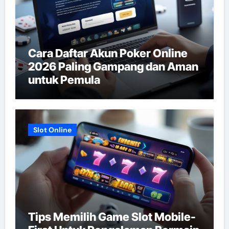
Cara Daftar Akun Poker Online
2026 Paling Gampang dan Aman
untuk Pemula
Slot Online
Tips Memilih Game Slot Mobile-