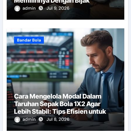
Memilihnya Dengan Bijak
admin
Jul 9, 2026
Bandar Bola
Cara Mengelola Modal Dalam
Taruhan Sepak Bola 1X2 Agar
Lebih Stabil: Tips Efisien untuk
Pemain Pemula
admin
Jul 8, 2026