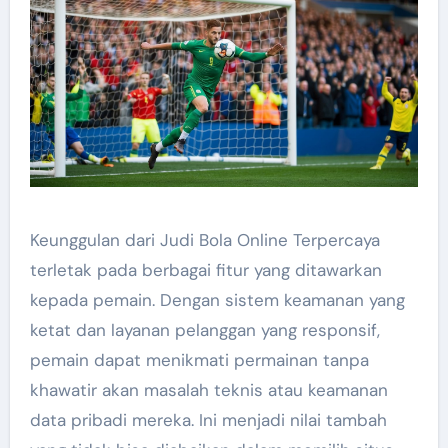
Keunggulan dari Judi Bola Online Terpercaya
terletak pada berbagai fitur yang ditawarkan
kepada pemain. Dengan sistem keamanan yang
ketat dan layanan pelanggan yang responsif,
pemain dapat menikmati permainan tanpa
khawatir akan masalah teknis atau keamanan
data pribadi mereka. Ini menjadi nilai tambah