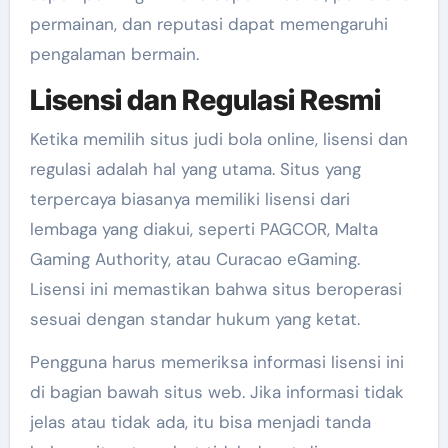
permainan, dan reputasi dapat memengaruhi
pengalaman bermain.
Lisensi dan Regulasi Resmi
Ketika memilih situs judi bola online, lisensi dan
regulasi adalah hal yang utama. Situs yang
terpercaya biasanya memiliki lisensi dari
lembaga yang diakui, seperti PAGCOR, Malta
Gaming Authority, atau Curacao eGaming.
Lisensi ini memastikan bahwa situs beroperasi
sesuai dengan standar hukum yang ketat.
Pengguna harus memeriksa informasi lisensi ini
di bagian bawah situs web. Jika informasi tidak
jelas atau tidak ada, itu bisa menjadi tanda