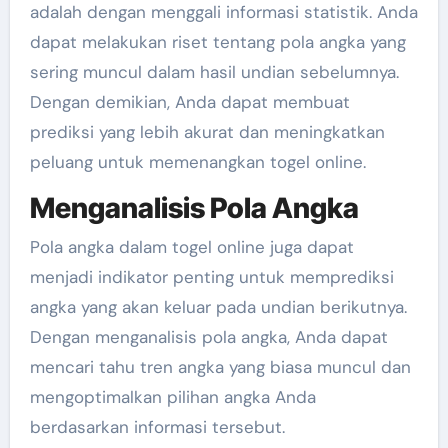
adalah dengan menggali informasi statistik. Anda
dapat melakukan riset tentang pola angka yang
sering muncul dalam hasil undian sebelumnya.
Dengan demikian, Anda dapat membuat
prediksi yang lebih akurat dan meningkatkan
peluang untuk memenangkan togel online.
Menganalisis Pola Angka
Pola angka dalam togel online juga dapat
menjadi indikator penting untuk memprediksi
angka yang akan keluar pada undian berikutnya.
Dengan menganalisis pola angka, Anda dapat
mencari tahu tren angka yang biasa muncul dan
mengoptimalkan pilihan angka Anda
berdasarkan informasi tersebut.