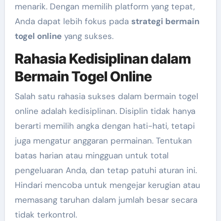
menarik. Dengan memilih platform yang tepat,
Anda dapat lebih fokus pada
strategi bermain
togel online
yang sukses.
Rahasia Kedisiplinan dalam
Bermain Togel Online
Salah satu rahasia sukses dalam bermain togel
online adalah kedisiplinan. Disiplin tidak hanya
berarti memilih angka dengan hati-hati, tetapi
juga mengatur anggaran permainan. Tentukan
batas harian atau mingguan untuk total
pengeluaran Anda, dan tetap patuhi aturan ini.
Hindari mencoba untuk mengejar kerugian atau
memasang taruhan dalam jumlah besar secara
tidak terkontrol.