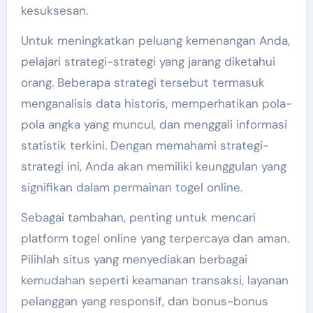
kesuksesan.
Untuk meningkatkan peluang kemenangan Anda,
pelajari strategi-strategi yang jarang diketahui
orang. Beberapa strategi tersebut termasuk
menganalisis data historis, memperhatikan pola-
pola angka yang muncul, dan menggali informasi
statistik terkini. Dengan memahami strategi-
strategi ini, Anda akan memiliki keunggulan yang
signifikan dalam permainan togel online.
Sebagai tambahan, penting untuk mencari
platform togel online yang terpercaya dan aman.
Pilihlah situs yang menyediakan berbagai
kemudahan seperti keamanan transaksi, layanan
pelanggan yang responsif, dan bonus-bonus