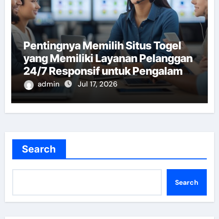
Pentingnya Memilih Situs Togel
yang Memiliki Layanan Pelanggan
24/7 Responsif untuk Pengalaman
Bermain yang Lebih Baik
admin
Jul 17, 2026
Search
Search