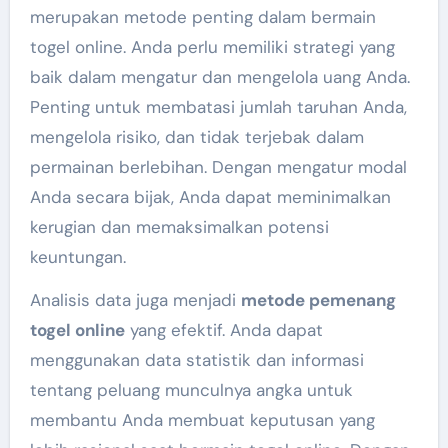
merupakan metode penting dalam bermain
togel online. Anda perlu memiliki strategi yang
baik dalam mengatur dan mengelola uang Anda.
Penting untuk membatasi jumlah taruhan Anda,
mengelola risiko, dan tidak terjebak dalam
permainan berlebihan. Dengan mengatur modal
Anda secara bijak, Anda dapat meminimalkan
kerugian dan memaksimalkan potensi
keuntungan.
Analisis data juga menjadi
metode pemenang
togel online
yang efektif. Anda dapat
menggunakan data statistik dan informasi
tentang peluang munculnya angka untuk
membantu Anda membuat keputusan yang