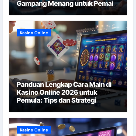
Gampang Menang untuk Pemain
Sibuk
Kasino Online
Panduan Lengkap Cara Main di
Kasino Online 2026 untuk
Pemula: Tips dan Strategi
Terbaik
Kasino Online