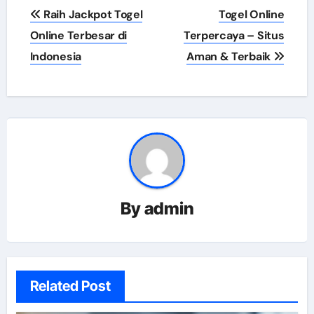
Post
Raih Jackpot Togel
Togel Online
navigation
Online Terbesar di
Terpercaya – Situs
Indonesia
Aman & Terbaik
By
admin
Related Post