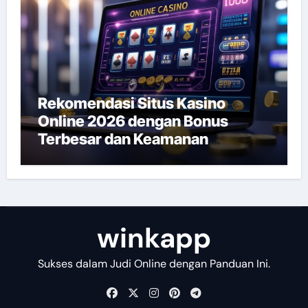
Rekomendasi Situs Kasino
Online 2026 dengan Bonus
Terbesar dan Keamanan
Terpercaya
winkapp
Sukses dalam Judi Online dengan Panduan Ini.