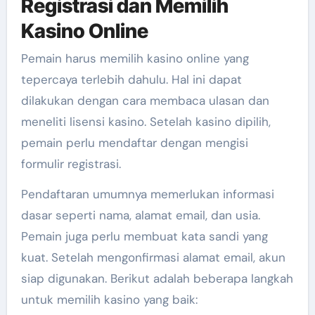
Registrasi dan Memilih
Kasino Online
Pemain harus memilih kasino online yang
tepercaya terlebih dahulu. Hal ini dapat
dilakukan dengan cara membaca ulasan dan
meneliti lisensi kasino. Setelah kasino dipilih,
pemain perlu mendaftar dengan mengisi
formulir registrasi.
Pendaftaran umumnya memerlukan informasi
dasar seperti nama, alamat email, dan usia.
Pemain juga perlu membuat kata sandi yang
kuat. Setelah mengonfirmasi alamat email, akun
siap digunakan. Berikut adalah beberapa langkah
untuk memilih kasino yang baik: