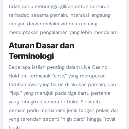
tidak perlu menunggu giliran untuk bertaruh
terhadap sesama pemain. Interaksi langsung
dengan dealer melalui video streaming
menciptakan pengalaman yang lebih mendalam.
Aturan Dasar dan
Terminologi
Beberapa istilah penting dalam Live Casino
Hold’em termasuk “ante,” yang merupakan
taruhan awal yang harus dilakukan pemain, dan
“flop,” yang merujuk pada tiga kartu pertama
yang dibagikan secara terbuka. Selain itu,
pemain perlu memahami jenis tangan poker, dari
yang terendah seperti “high card” hingga “royal
flush.”