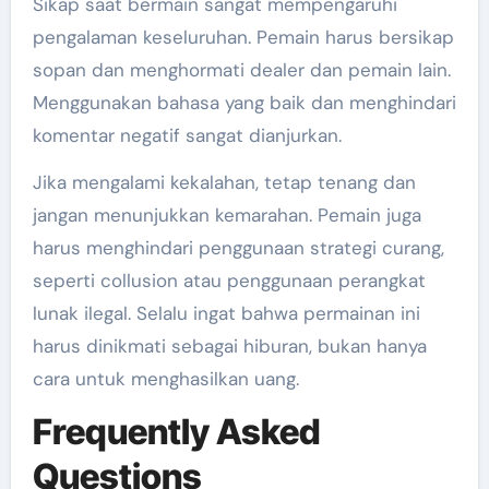
Sikap saat bermain sangat mempengaruhi
pengalaman keseluruhan. Pemain harus bersikap
sopan dan menghormati dealer dan pemain lain.
Menggunakan bahasa yang baik dan menghindari
komentar negatif sangat dianjurkan.
Jika mengalami kekalahan, tetap tenang dan
jangan menunjukkan kemarahan. Pemain juga
harus menghindari penggunaan strategi curang,
seperti collusion atau penggunaan perangkat
lunak ilegal. Selalu ingat bahwa permainan ini
harus dinikmati sebagai hiburan, bukan hanya
cara untuk menghasilkan uang.
Frequently Asked
Questions