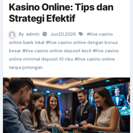
Kasino Online: Tips dan
Strategi Efektif
By
admin
Jun20,2026
#
live casino
online bank lokal
#
live casino online dengan bonus
besar
#
live casino online deposit kecil
#
live casino
online minimal deposit 10 ribu
#
live casino online
tanpa potongan