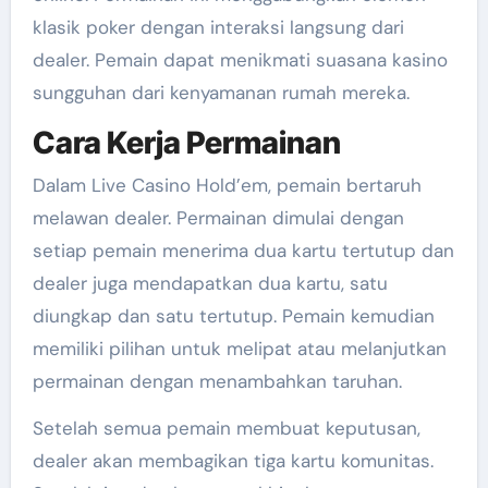
klasik poker dengan interaksi langsung dari
dealer. Pemain dapat menikmati suasana kasino
sungguhan dari kenyamanan rumah mereka.
Cara Kerja Permainan
Dalam Live Casino Hold’em, pemain bertaruh
melawan dealer. Permainan dimulai dengan
setiap pemain menerima dua kartu tertutup dan
dealer juga mendapatkan dua kartu, satu
diungkap dan satu tertutup. Pemain kemudian
memiliki pilihan untuk melipat atau melanjutkan
permainan dengan menambahkan taruhan.
Setelah semua pemain membuat keputusan,
dealer akan membagikan tiga kartu komunitas.