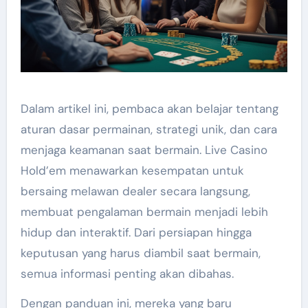
Dalam artikel ini, pembaca akan belajar tentang
aturan dasar permainan, strategi unik, dan cara
menjaga keamanan saat bermain. Live Casino
Hold’em menawarkan kesempatan untuk
bersaing melawan dealer secara langsung,
membuat pengalaman bermain menjadi lebih
hidup dan interaktif. Dari persiapan hingga
keputusan yang harus diambil saat bermain,
semua informasi penting akan dibahas.
Dengan panduan ini, mereka yang baru