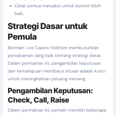
Catat semua transaksi untuk kontrol lebih
baik.
Strategi Dasar untuk
Pemula
Bermain Live Casino Hold’em membutuhkan
pemahaman yang baik tentang strategi dasar.
Dalam permainan ini, pengambilan keputusan
dan kemampuan membaca situasi adalah kunci
untuk meningkatkan peluang menang.
Pengambilan Keputusan:
Check, Call, Raise
Dalam permainan ini, pemain memiliki beberapa