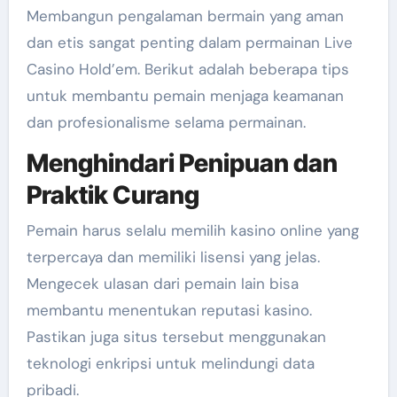
Membangun pengalaman bermain yang aman
dan etis sangat penting dalam permainan Live
Casino Hold’em. Berikut adalah beberapa tips
untuk membantu pemain menjaga keamanan
dan profesionalisme selama permainan.
Menghindari Penipuan dan
Praktik Curang
Pemain harus selalu memilih kasino online yang
terpercaya dan memiliki lisensi yang jelas.
Mengecek ulasan dari pemain lain bisa
membantu menentukan reputasi kasino.
Pastikan juga situs tersebut menggunakan
teknologi enkripsi untuk melindungi data
pribadi.