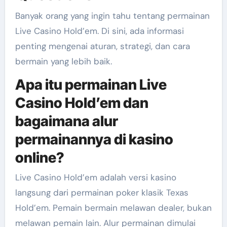
Banyak orang yang ingin tahu tentang permainan
Live Casino Hold’em. Di sini, ada informasi
penting mengenai aturan, strategi, dan cara
bermain yang lebih baik.
Apa itu permainan Live
Casino Hold’em dan
bagaimana alur
permainannya di kasino
online?
Live Casino Hold’em adalah versi kasino
langsung dari permainan poker klasik Texas
Hold’em. Pemain bermain melawan dealer, bukan
melawan pemain lain. Alur permainan dimulai