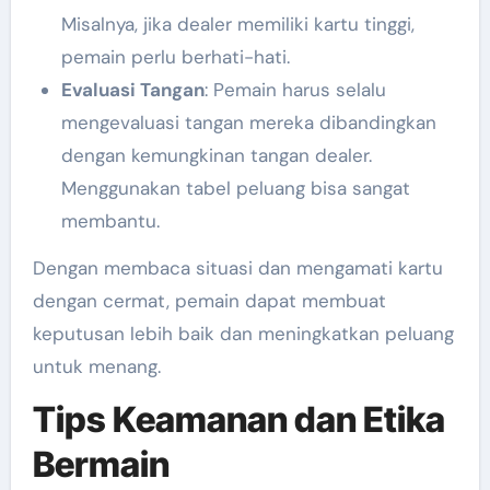
Misalnya, jika dealer memiliki kartu tinggi,
pemain perlu berhati-hati.
Evaluasi Tangan
: Pemain harus selalu
mengevaluasi tangan mereka dibandingkan
dengan kemungkinan tangan dealer.
Menggunakan tabel peluang bisa sangat
membantu.
Dengan membaca situasi dan mengamati kartu
dengan cermat, pemain dapat membuat
keputusan lebih baik dan meningkatkan peluang
untuk menang.
Tips Keamanan dan Etika
Bermain