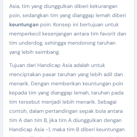
Asia, tim yang diunggulkan diberi kekurangan
poin, sedangkan tim yang dianggap lemah diberi
keuntungan
poin. Konsep ini bertujuan untuk
memperkecil kesenjangan antara tim favorit dan
tim underdog, sehingga mendorong taruhan
yang lebih seimbang.
Tujuan dari Handicap Asia adalah untuk
menciptakan pasar taruhan yang lebih adil dan
menarik. Dengan memberikan keuntungan poin
kepada tim yang dianggap lemah, taruhan pada
tim tersebut menjadi lebih menarik. Sebagai
contoh, dalam pertandingan sepak bola antara
tim A dan tim B, jika tim A diunggulkan dengan
Handicap Asia -1, maka tim B diberi keuntungan