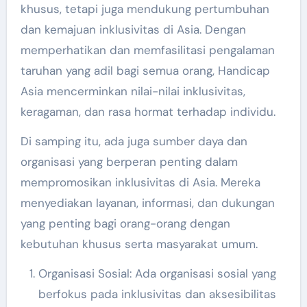
khusus, tetapi juga mendukung pertumbuhan
dan kemajuan inklusivitas di Asia. Dengan
memperhatikan dan memfasilitasi pengalaman
taruhan yang adil bagi semua orang, Handicap
Asia mencerminkan nilai-nilai inklusivitas,
keragaman, dan rasa hormat terhadap individu.
Di samping itu, ada juga sumber daya dan
organisasi yang berperan penting dalam
mempromosikan inklusivitas di Asia. Mereka
menyediakan layanan, informasi, dan dukungan
yang penting bagi orang-orang dengan
kebutuhan khusus serta masyarakat umum.
Organisasi Sosial: Ada organisasi sosial yang
berfokus pada inklusivitas dan aksesibilitas