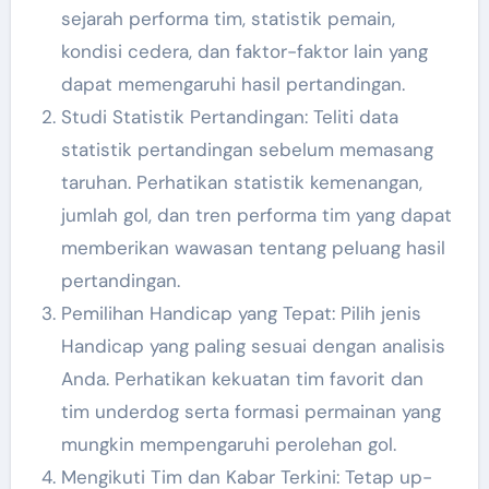
sejarah performa tim, statistik pemain,
kondisi cedera, dan faktor-faktor lain yang
dapat memengaruhi hasil pertandingan.
Studi Statistik Pertandingan: Teliti data
statistik pertandingan sebelum memasang
taruhan. Perhatikan statistik kemenangan,
jumlah gol, dan tren performa tim yang dapat
memberikan wawasan tentang peluang hasil
pertandingan.
Pemilihan Handicap yang Tepat: Pilih jenis
Handicap yang paling sesuai dengan analisis
Anda. Perhatikan kekuatan tim favorit dan
tim underdog serta formasi permainan yang
mungkin mempengaruhi perolehan gol.
Mengikuti Tim dan Kabar Terkini: Tetap up-