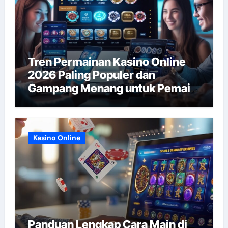
Tren Permainan Kasino Online
2026 Paling Populer dan
Gampang Menang untuk Pemain
Sibuk
Kasino Online
Panduan Lengkap Cara Main di