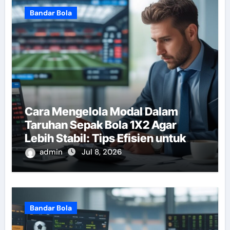
Bandar Bola
Cara Mengelola Modal Dalam
Taruhan Sepak Bola 1X2 Agar
Lebih Stabil: Tips Efisien untuk
Pemain Pemula
admin
Jul 8, 2026
Bandar Bola