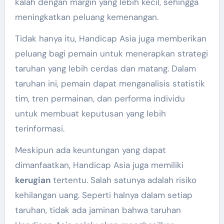
kalah dengan margin yang lebih kecil, sehingga
meningkatkan peluang kemenangan.
Tidak hanya itu, Handicap Asia juga memberikan
peluang bagi pemain untuk menerapkan strategi
taruhan yang lebih cerdas dan matang. Dalam
taruhan ini, pemain dapat menganalisis statistik
tim, tren permainan, dan performa individu
untuk membuat keputusan yang lebih
terinformasi.
Meskipun ada keuntungan yang dapat
dimanfaatkan, Handicap Asia juga memiliki
kerugian
tertentu. Salah satunya adalah risiko
kehilangan uang. Seperti halnya dalam setiap
taruhan, tidak ada jaminan bahwa taruhan