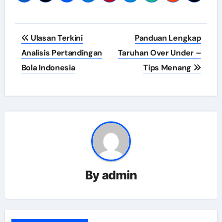
Post
Ulasan Terkini
Panduan Lengkap
navigation
Analisis Pertandingan
Taruhan Over Under –
Bola Indonesia
Tips Menang
By
admin