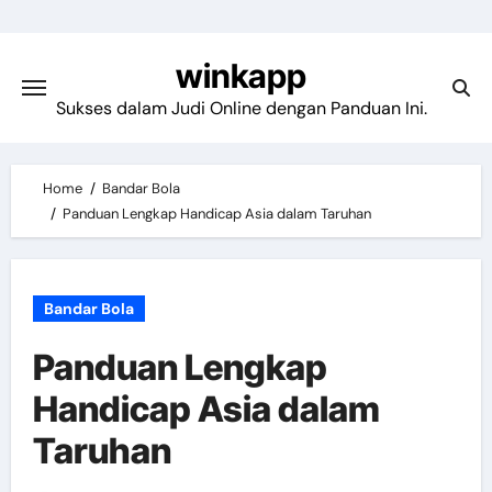
Skip
to
winkapp
content
Sukses dalam Judi Online dengan Panduan Ini.
Home
Bandar Bola
Panduan Lengkap Handicap Asia dalam Taruhan
Bandar Bola
Panduan Lengkap
Handicap Asia dalam
Taruhan