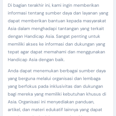
Di bagian terakhir ini, kami ingin memberikan
informasi tentang sumber daya dan layanan yang
dapat memberikan bantuan kepada masyarakat
Asia dalam menghadapi tantangan yang terkait
dengan Handicap Asia. Sangat penting untuk
memiliki akses ke informasi dan dukungan yang
tepat agar dapat memahami dan menggunakan
Handicap Asia dengan baik.
Anda dapat menemukan berbagai sumber daya
yang berguna melalui organisasi dan lembaga
yang berfokus pada inklusivitas dan dukungan
bagi mereka yang memiliki kebutuhan khusus di
Asia. Organisasi ini menyediakan panduan,
artikel, dan materi edukatif lainnya yang dapat