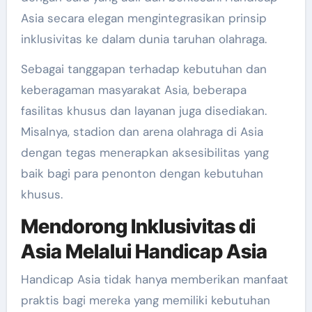
Asia secara elegan mengintegrasikan prinsip
inklusivitas ke dalam dunia taruhan olahraga.
Sebagai tanggapan terhadap kebutuhan dan
keberagaman masyarakat Asia, beberapa
fasilitas khusus dan layanan juga disediakan.
Misalnya, stadion dan arena olahraga di Asia
dengan tegas menerapkan aksesibilitas yang
baik bagi para penonton dengan kebutuhan
khusus.
Mendorong Inklusivitas di
Asia Melalui Handicap Asia
Handicap Asia tidak hanya memberikan manfaat
praktis bagi mereka yang memiliki kebutuhan