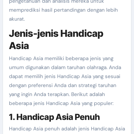
pengetahuan dan analisis mereka untuk
memprediksi hasil pertandingan dengan lebih
akurat.
Jenis-jenis Handicap
Asia
Handicap Asia memiliki beberapa jenis yang
umum digunakan dalam taruhan olahraga. Anda
dapat memilih jenis Handicap Asia yang sesuai
dengan preferensi Anda dan strategi taruhan
yang ingin Anda terapkan. Berikut adalah
beberapa jenis Handicap Asia yang populer:
1. Handicap Asia Penuh
Handicap Asia penuh adalah jenis Handicap Asia