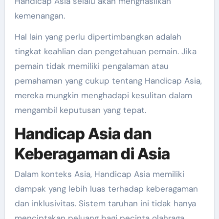
Handicap Asia selalu akan menghasilkan
kemenangan.
Hal lain yang perlu dipertimbangkan adalah
tingkat keahlian dan pengetahuan pemain. Jika
pemain tidak memiliki pengalaman atau
pemahaman yang cukup tentang Handicap Asia,
mereka mungkin menghadapi kesulitan dalam
mengambil keputusan yang tepat.
Handicap Asia dan
Keberagaman di Asia
Dalam konteks Asia, Handicap Asia memiliki
dampak yang lebih luas terhadap keberagaman
dan inklusivitas. Sistem taruhan ini tidak hanya
menciptakan peluang bagi pecinta olahraga