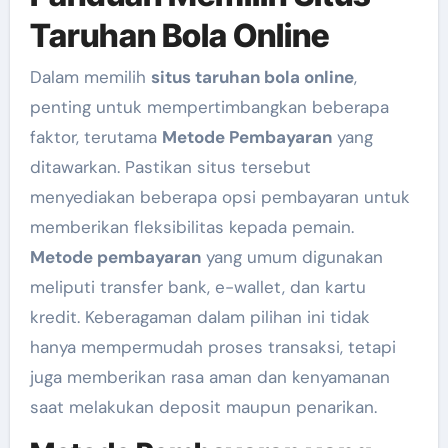
Taruhan Bola Online
Dalam memilih
situs taruhan bola online
,
penting untuk mempertimbangkan beberapa
faktor, terutama
Metode Pembayaran
yang
ditawarkan. Pastikan situs tersebut
menyediakan beberapa opsi pembayaran untuk
memberikan fleksibilitas kepada pemain.
Metode pembayaran
yang umum digunakan
meliputi transfer bank, e-wallet, dan kartu
kredit. Keberagaman dalam pilihan ini tidak
hanya mempermudah proses transaksi, tetapi
juga memberikan rasa aman dan kenyamanan
saat melakukan deposit maupun penarikan.