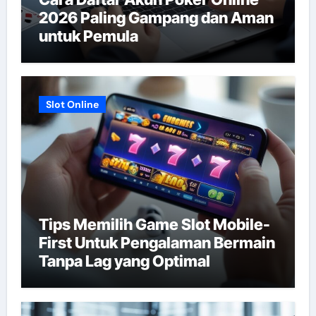
2026 Paling Gampang dan Aman
untuk Pemula
Slot Online
Tips Memilih Game Slot Mobile-
First Untuk Pengalaman Bermain
Tanpa Lag yang Optimal