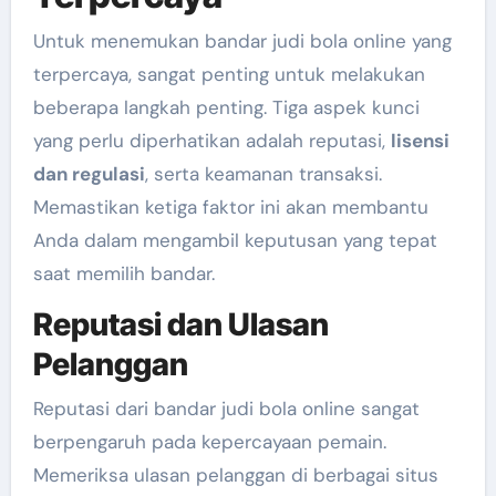
Untuk menemukan bandar judi bola online yang
terpercaya, sangat penting untuk melakukan
beberapa langkah penting. Tiga aspek kunci
yang perlu diperhatikan adalah reputasi,
lisensi
dan regulasi
, serta keamanan transaksi.
Memastikan ketiga faktor ini akan membantu
Anda dalam mengambil keputusan yang tepat
saat memilih bandar.
Reputasi dan Ulasan
Pelanggan
Reputasi dari bandar judi bola online sangat
berpengaruh pada kepercayaan pemain.
Memeriksa ulasan pelanggan di berbagai situs