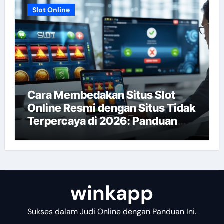
Slot Online
Cara Membedakan Situs Slot
Online Resmi dengan Situs Tidak
Terpercaya di 2026: Panduan
Lengkap
winkapp
Sukses dalam Judi Online dengan Panduan Ini.