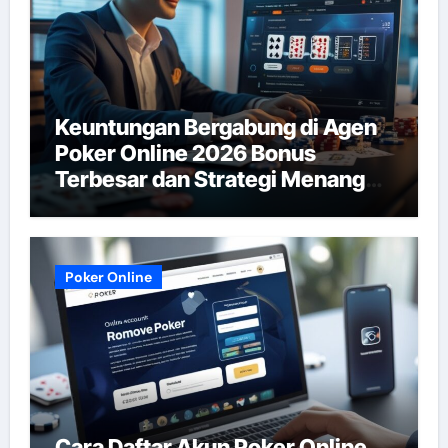
Keuntungan Bergabung di Agen
Poker Online 2026 Bonus
Terbesar dan Strategi Menang
Maksimal
Poker Online
Cara Daftar Akun Poker Online