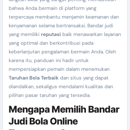
bahwa Anda bermain di platform yang
terpercaya membantu menjamin keamanan dan
kenyamanan selama bertransaksi. Bandar judi
yang memiliki
reputasi
baik menawarkan layanan
yang optimal dan berkontribusi pada
keberlanjutan pengalaman bermain Anda. Oleh
karena itu, panduan ini hadir untuk
mempersiapkan pemain dalam menemukan
Taruhan Bola Terbaik
dan situs yang dapat
diandalkan, sekaligus mendalami kualitas dan
pilihan pasar taruhan yang tersedia.
Mengapa Memilih Bandar
Judi Bola Online