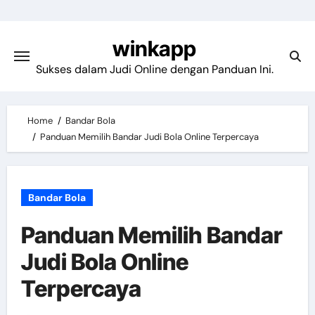
Skip
to
winkapp
content
Sukses dalam Judi Online dengan Panduan Ini.
Home
Bandar Bola
Panduan Memilih Bandar Judi Bola Online Terpercaya
Bandar Bola
Panduan Memilih Bandar
Judi Bola Online
Terpercaya