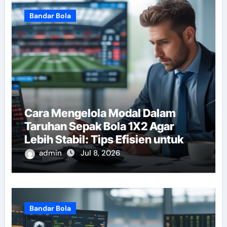
Bandar Bola
Cara Mengelola Modal Dalam
Taruhan Sepak Bola 1X2 Agar
Lebih Stabil: Tips Efisien untuk
Pemain Pemula
admin
Jul 8, 2026
Bandar Bola