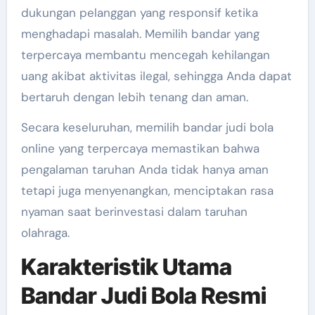
dukungan pelanggan yang responsif ketika
menghadapi masalah. Memilih bandar yang
terpercaya membantu mencegah kehilangan
uang akibat aktivitas ilegal, sehingga Anda dapat
bertaruh dengan lebih tenang dan aman.
Secara keseluruhan, memilih bandar judi bola
online yang terpercaya memastikan bahwa
pengalaman taruhan Anda tidak hanya aman
tetapi juga menyenangkan, menciptakan rasa
nyaman saat berinvestasi dalam taruhan
olahraga.
Karakteristik Utama
Bandar Judi Bola Resmi