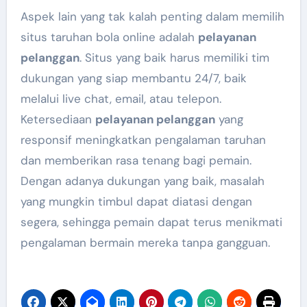
Aspek lain yang tak kalah penting dalam memilih
situs taruhan bola online adalah
pelayanan
pelanggan
. Situs yang baik harus memiliki tim
dukungan yang siap membantu 24/7, baik
melalui live chat, email, atau telepon.
Ketersediaan
pelayanan pelanggan
yang
responsif meningkatkan pengalaman taruhan
dan memberikan rasa tenang bagi pemain.
Dengan adanya dukungan yang baik, masalah
yang mungkin timbul dapat diatasi dengan
segera, sehingga pemain dapat terus menikmati
pengalaman bermain mereka tanpa gangguan.