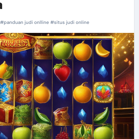
a
#
panduan judi onlline
#
situs judi online