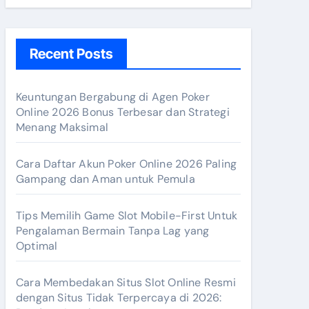
Recent Posts
Keuntungan Bergabung di Agen Poker
Online 2026 Bonus Terbesar dan Strategi
Menang Maksimal
Cara Daftar Akun Poker Online 2026 Paling
Gampang dan Aman untuk Pemula
Tips Memilih Game Slot Mobile-First Untuk
Pengalaman Bermain Tanpa Lag yang
Optimal
Cara Membedakan Situs Slot Online Resmi
dengan Situs Tidak Terpercaya di 2026: