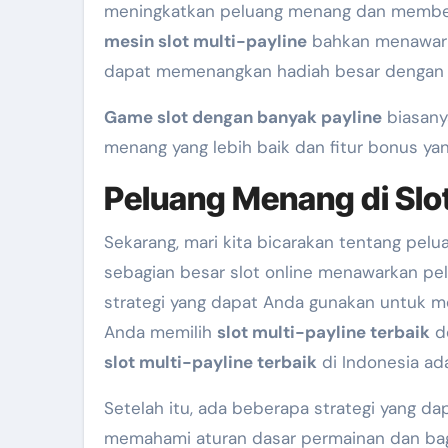
meningkatkan peluang menang dan member
mesin slot multi-payline
bahkan menawarkan
dapat memenangkan hadiah besar dengan m
Game slot dengan banyak payline
biasany
menang yang lebih baik dan fitur bonus ya
Peluang Menang di Slot
Sekarang, mari kita bicarakan tentang pelu
sebagian besar slot online menawarkan p
strategi yang dapat Anda gunakan untuk m
Anda memilih
slot multi-payline terbaik
de
slot multi-payline terbaik
di Indonesia ada
Setelah itu, ada beberapa strategi yang d
memahami aturan dasar permainan dan bag