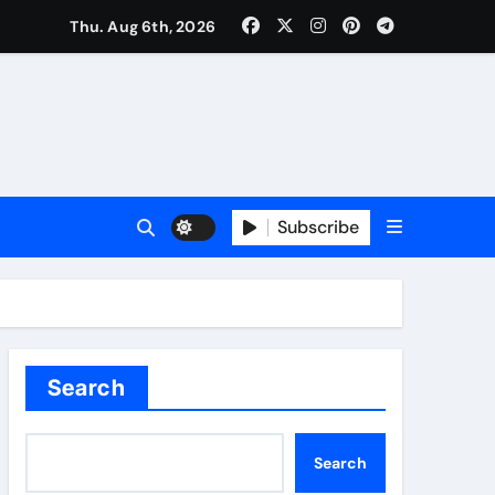
Thu. Aug 6th, 2026
if untuk Maksimalkan Kemenanganssssss
ik Efektif
Subscribe
simal
Search
Search