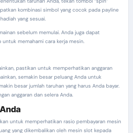
menentukan taruhan Anda, tekan tombol “spin”
patkan kombinasi simbol yang cocok pada payline
adiah yang sesuai.
mainan sebelum memulai. Anda juga dapat
 untuk memahami cara kerja mesin.
mainkan, pastikan untuk memperhatikan anggaran
ainkan, semakin besar peluang Anda untuk
akin besar jumlah taruhan yang harus Anda bayar.
engan anggaran dan selera Anda.
 Anda
ikan untuk memperhatikan rasio pembayaran mesin
uang yang dikembalikan oleh mesin slot kepada