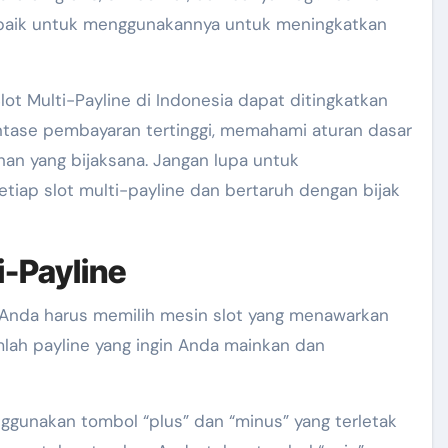
erbaik untuk menggunakannya untuk meningkatkan
ot Multi-Payline di Indonesia dapat ditingkatkan
ntase pembayaran tertinggi, memahami aturan dasar
an yang bijaksana. Jangan lupa untuk
tiap slot multi-payline dan bertaruh dengan bijak
i-Payline
, Anda harus memilih mesin slot yang menawarkan
jumlah payline yang ingin Anda mainkan dan
gunakan tombol “plus” dan “minus” yang terletak