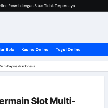
ing Inovatif Dengan Visual Terbaik di Tahun 2026
 pada Slot Online Modern 2026: Strategi dan Analisis Risiko
at Bermain Slot Progresif Jackpot di Tahun 2026: Tips Efekt
r dalam Slot Online dan Pentingnya bagi Pemain
 Smartphone dengan Performa Terbaik Tahun 2026: Tips dan Tr
ar Bola
Kasino Online
Togel Online
 vs Cluster Pays: Analisis Keuntungan di Tahun 2026
Poker Online 2026 Bonus Terbesar dan Strategi Menang Mak
lti-Payline di Indonesia
rmain Slot Multi-