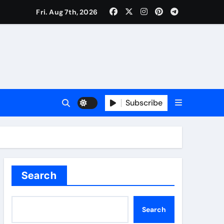
Fri. Aug 7th, 2026
if untuk Maksimalkan Kemenanganssssss
ik Efektif
Subscribe
simal
Search
Search