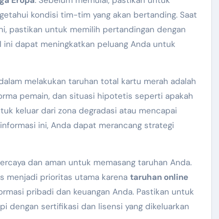
getahui kondisi tim-tim yang akan bertanding. Saat
ini, pastikan untuk memilih pertandingan dengan
Hal ini dapat meningkatkan peluang Anda untuk
dalam melakukan taruhan total kartu merah adalah
orma pemain, dan situasi hipotetis seperti apakah
uk keluar dari zona degradasi atau mencapai
 informasi ini, Anda dapat merancang strategi
ercaya dan aman untuk memasang taruhan Anda.
us menjadi prioritas utama karena
taruhan online
nformasi pribadi dan keuangan Anda. Pastikan untuk
i dengan sertifikasi dan lisensi yang dikeluarkan