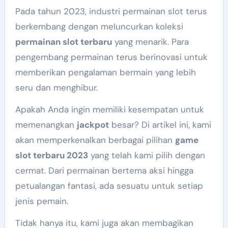
Pada tahun 2023, industri permainan slot terus
berkembang dengan meluncurkan koleksi
permainan slot terbaru
yang menarik. Para
pengembang permainan terus berinovasi untuk
memberikan pengalaman bermain yang lebih
seru dan menghibur.
Apakah Anda ingin memiliki kesempatan untuk
memenangkan
jackpot
besar? Di artikel ini, kami
akan memperkenalkan berbagai pilihan
game
slot terbaru 2023
yang telah kami pilih dengan
cermat. Dari permainan bertema aksi hingga
petualangan fantasi, ada sesuatu untuk setiap
jenis pemain.
Tidak hanya itu, kami juga akan membagikan