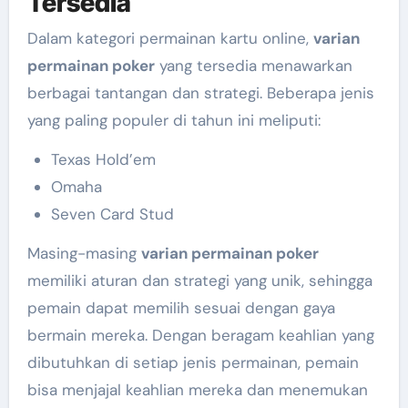
Tersedia
Dalam kategori permainan kartu online,
varian
permainan poker
yang tersedia menawarkan
berbagai tantangan dan strategi. Beberapa jenis
yang paling populer di tahun ini meliputi:
Texas Hold’em
Omaha
Seven Card Stud
Masing-masing
varian permainan poker
memiliki aturan dan strategi yang unik, sehingga
pemain dapat memilih sesuai dengan gaya
bermain mereka. Dengan beragam keahlian yang
dibutuhkan di setiap jenis permainan, pemain
bisa menjajal keahlian mereka dan menemukan