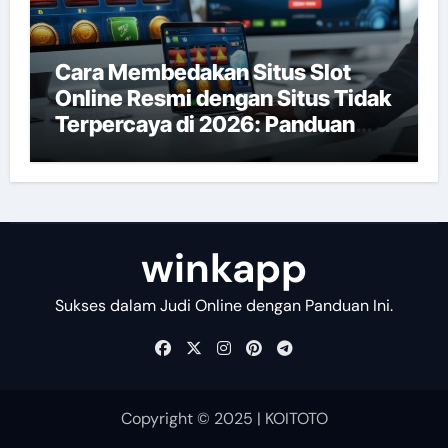
Cara Membedakan Situs Slot
Online Resmi dengan Situs Tidak
Terpercaya di 2026: Panduan
Lengkap
winkapp
Sukses dalam Judi Online dengan Panduan Ini.
Copyright © 2025 |
KOITOTO