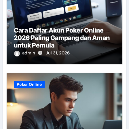
Cara Daftar Akun Poker Online
2026 Paling Gampang dan Aman
untuk Pemula
admin
Jul 31, 2026
Poker Online