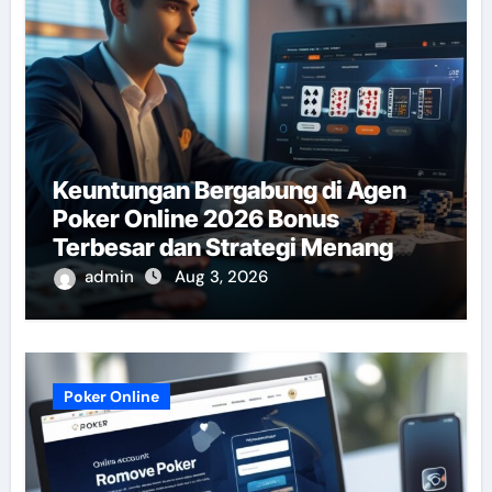
Keuntungan Bergabung di Agen
Poker Online 2026 Bonus
Terbesar dan Strategi Menang
Maksimal
admin
Aug 3, 2026
Poker Online