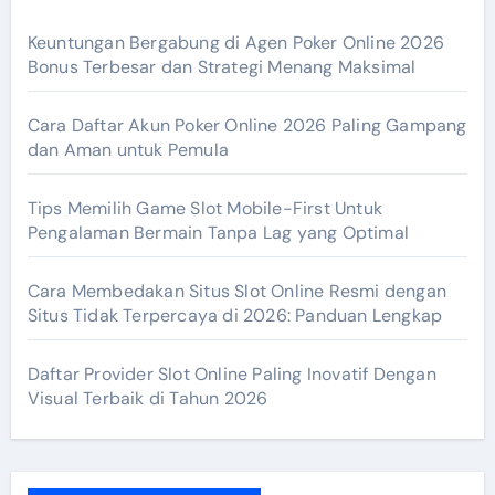
Keuntungan Bergabung di Agen Poker Online 2026
Bonus Terbesar dan Strategi Menang Maksimal
Cara Daftar Akun Poker Online 2026 Paling Gampang
dan Aman untuk Pemula
Tips Memilih Game Slot Mobile-First Untuk
Pengalaman Bermain Tanpa Lag yang Optimal
Cara Membedakan Situs Slot Online Resmi dengan
Situs Tidak Terpercaya di 2026: Panduan Lengkap
Daftar Provider Slot Online Paling Inovatif Dengan
Visual Terbaik di Tahun 2026