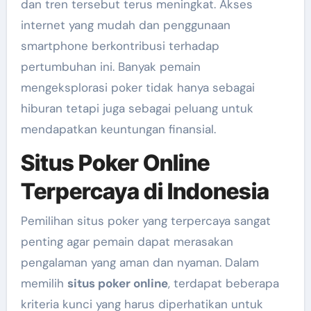
dan tren tersebut terus meningkat. Akses
internet yang mudah dan penggunaan
smartphone berkontribusi terhadap
pertumbuhan ini. Banyak pemain
mengeksplorasi poker tidak hanya sebagai
hiburan tetapi juga sebagai peluang untuk
mendapatkan keuntungan finansial.
Situs Poker Online
Terpercaya di Indonesia
Pemilihan situs poker yang terpercaya sangat
penting agar pemain dapat merasakan
pengalaman yang aman dan nyaman. Dalam
memilih
situs poker online
, terdapat beberapa
kriteria kunci yang harus diperhatikan untuk