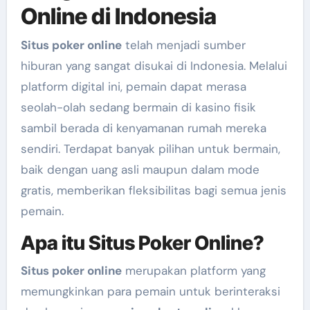
Online di Indonesia
Situs poker online
telah menjadi sumber
hiburan yang sangat disukai di Indonesia. Melalui
platform digital ini, pemain dapat merasa
seolah-olah sedang bermain di kasino fisik
sambil berada di kenyamanan rumah mereka
sendiri. Terdapat banyak pilihan untuk bermain,
baik dengan uang asli maupun dalam mode
gratis, memberikan fleksibilitas bagi semua jenis
pemain.
Apa itu Situs Poker Online?
Situs poker online
merupakan platform yang
memungkinkan para pemain untuk berinteraksi