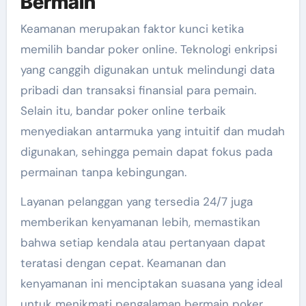
Bermain
Keamanan merupakan faktor kunci ketika
memilih bandar poker online. Teknologi enkripsi
yang canggih digunakan untuk melindungi data
pribadi dan transaksi finansial para pemain.
Selain itu, bandar poker online terbaik
menyediakan antarmuka yang intuitif dan mudah
digunakan, sehingga pemain dapat fokus pada
permainan tanpa kebingungan.
Layanan pelanggan yang tersedia 24/7 juga
memberikan kenyamanan lebih, memastikan
bahwa setiap kendala atau pertanyaan dapat
teratasi dengan cepat. Keamanan dan
kenyamanan ini menciptakan suasana yang ideal
untuk menikmati pengalaman bermain poker