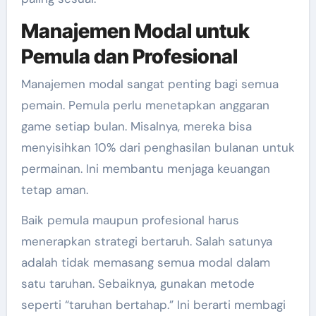
Manajemen Modal untuk
Pemula dan Profesional
Manajemen modal sangat penting bagi semua
pemain. Pemula perlu menetapkan anggaran
game setiap bulan. Misalnya, mereka bisa
menyisihkan 10% dari penghasilan bulanan untuk
permainan. Ini membantu menjaga keuangan
tetap aman.
Baik pemula maupun profesional harus
menerapkan strategi bertaruh. Salah satunya
adalah tidak memasang semua modal dalam
satu taruhan. Sebaiknya, gunakan metode
seperti “taruhan bertahap.” Ini berarti membagi