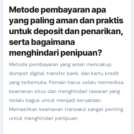
Metode pembayaran apa
yang paling aman dan praktis
untuk deposit dan penarikan,
serta bagaimana
menghindari penipuan?
Metode pembayaran yang aman mencakup
dompet digital, transfer bank, dan kartu kredit
yang terkemuka. Pemain harus selalu memeriksa
keamanan situs dan menghindari tawaran yang
terlalu bagus untuk menjadi kenyataan.
Memastikan keamanan transaksi sangat penting
untuk menghindari penipuan.