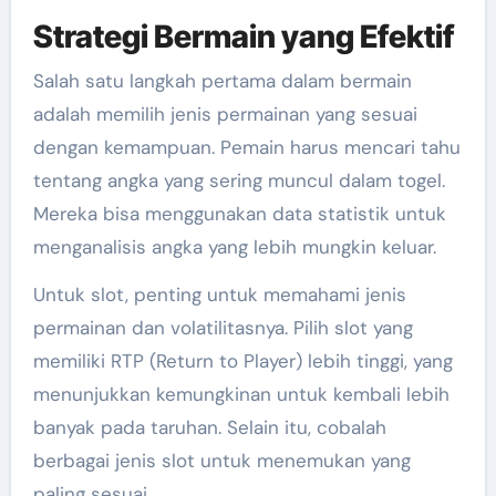
Strategi Bermain yang Efektif
Salah satu langkah pertama dalam bermain
adalah memilih jenis permainan yang sesuai
dengan kemampuan. Pemain harus mencari tahu
tentang angka yang sering muncul dalam togel.
Mereka bisa menggunakan data statistik untuk
menganalisis angka yang lebih mungkin keluar.
Untuk slot, penting untuk memahami jenis
permainan dan volatilitasnya. Pilih slot yang
memiliki RTP (Return to Player) lebih tinggi, yang
menunjukkan kemungkinan untuk kembali lebih
banyak pada taruhan. Selain itu, cobalah
berbagai jenis slot untuk menemukan yang
paling sesuai.