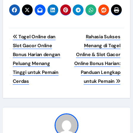
Post
Togel Online dan
Rahasia Sukses
navigation
Slot Gacor Online
Menang di Togel
Bonus Harian dengan
Online & Slot Gacor
Peluang Menang
Online Bonus Harian:
Tinggi untuk Pemain
Panduan Lengkap
Cerdas
untuk Pemain