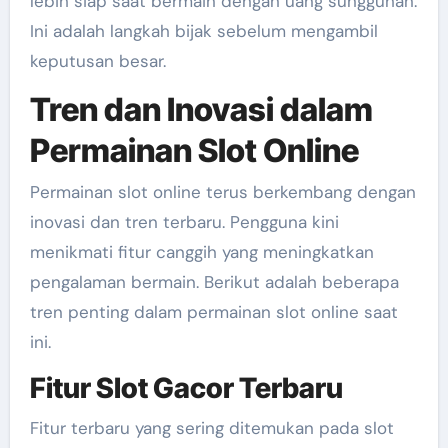
lebih siap saat bermain dengan uang sungguhan.
Ini adalah langkah bijak sebelum mengambil
keputusan besar.
Tren dan Inovasi dalam
Permainan Slot Online
Permainan slot online terus berkembang dengan
inovasi dan tren terbaru. Pengguna kini
menikmati fitur canggih yang meningkatkan
pengalaman bermain. Berikut adalah beberapa
tren penting dalam permainan slot online saat
ini.
Fitur Slot Gacor Terbaru
Fitur terbaru yang sering ditemukan pada slot