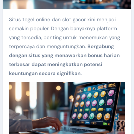
Situs togel online dan slot gacor kini menjadi
semakin populer. Dengan banyaknya platform
yang tersedia, penting untuk menemukan yang
terpercaya dan menguntungkan.
Bergabung
dengan situs yang menawarkan bonus harian
terbesar dapat meningkatkan potensi
keuntungan secara signifikan.