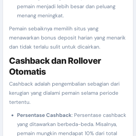
pemain menjadi lebih besar dan peluang
menang meningkat.
Pemain sebaiknya memilih situs yang
menawarkan bonus deposit harian yang menarik
dan tidak terlalu sulit untuk dicairkan.
Cashback dan Rollover
Otomatis
Cashback adalah pengembalian sebagian dari
kerugian yang dialami pemain selama periode
tertentu.
Persentase Cashback
: Persentase cashback
yang ditawarkan berbeda-beda. Misalnya,
pemain mungkin mendapat 10% dari total