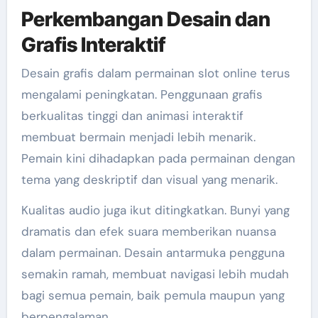
Perkembangan Desain dan
Grafis Interaktif
Desain grafis dalam permainan slot online terus
mengalami peningkatan. Penggunaan grafis
berkualitas tinggi dan animasi interaktif
membuat bermain menjadi lebih menarik.
Pemain kini dihadapkan pada permainan dengan
tema yang deskriptif dan visual yang menarik.
Kualitas audio juga ikut ditingkatkan. Bunyi yang
dramatis dan efek suara memberikan nuansa
dalam permainan. Desain antarmuka pengguna
semakin ramah, membuat navigasi lebih mudah
bagi semua pemain, baik pemula maupun yang
berpengalaman.