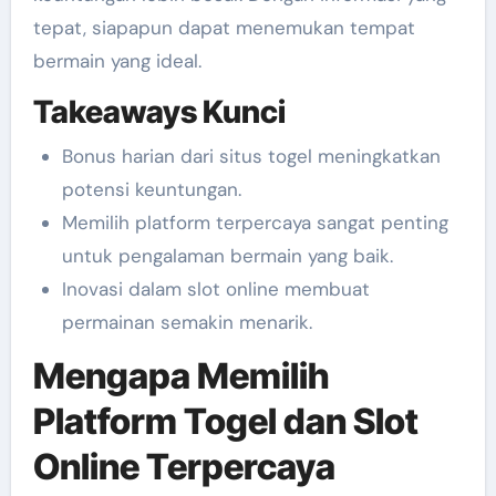
tepat, siapapun dapat menemukan tempat
bermain yang ideal.
Takeaways Kunci
Bonus harian dari situs togel meningkatkan
potensi keuntungan.
Memilih platform terpercaya sangat penting
untuk pengalaman bermain yang baik.
Inovasi dalam slot online membuat
permainan semakin menarik.
Mengapa Memilih
Platform Togel dan Slot
Online Terpercaya