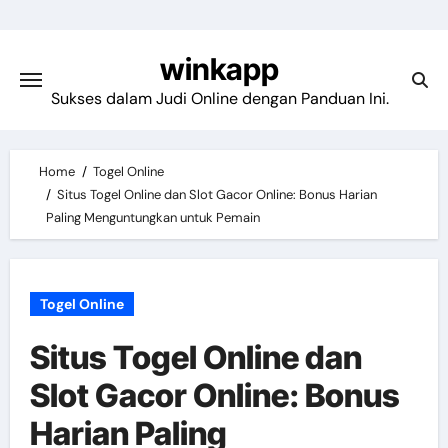
Skip
to
winkapp
content
Sukses dalam Judi Online dengan Panduan Ini.
Home
Togel Online
Situs Togel Online dan Slot Gacor Online: Bonus Harian
Paling Menguntungkan untuk Pemain
Togel Online
Situs Togel Online dan
Slot Gacor Online: Bonus
Harian Paling