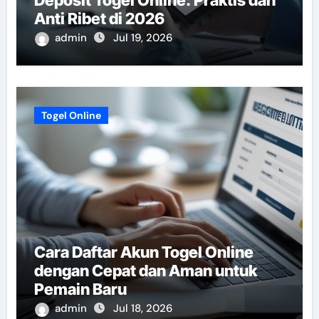
Deposit Togel Online: Praktis dan
Anti Ribet di 2026
admin
Jul 19, 2026
Togel Online
Cara Daftar Akun Togel Online
dengan Cepat dan Aman untuk
Pemain Baru
admin
Jul 18, 2026