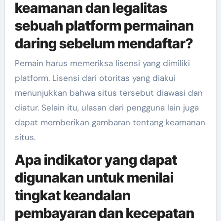
keamanan dan legalitas
sebuah platform permainan
daring sebelum mendaftar?
Pemain harus memeriksa lisensi yang dimiliki
platform. Lisensi dari otoritas yang diakui
menunjukkan bahwa situs tersebut diawasi dan
diatur. Selain itu, ulasan dari pengguna lain juga
dapat memberikan gambaran tentang keamanan
situs.
Apa indikator yang dapat
digunakan untuk menilai
tingkat keandalan
pembayaran dan kecepatan