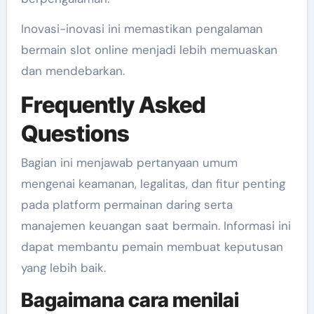
Inovasi-inovasi ini memastikan pengalaman
bermain slot online menjadi lebih memuaskan
dan mendebarkan.
Frequently Asked
Questions
Bagian ini menjawab pertanyaan umum
mengenai keamanan, legalitas, dan fitur penting
pada platform permainan daring serta
manajemen keuangan saat bermain. Informasi ini
dapat membantu pemain membuat keputusan
yang lebih baik.
Bagaimana cara menilai