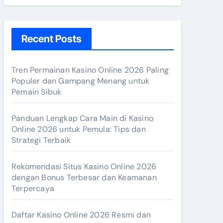
Recent Posts
Tren Permainan Kasino Online 2026 Paling
Populer dan Gampang Menang untuk
Pemain Sibuk
Panduan Lengkap Cara Main di Kasino
Online 2026 untuk Pemula: Tips dan
Strategi Terbaik
Rekomendasi Situs Kasino Online 2026
dengan Bonus Terbesar dan Keamanan
Terpercaya
Daftar Kasino Online 2026 Resmi dan