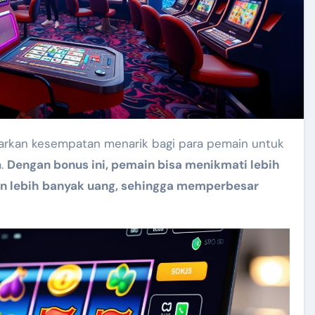
a.
Dengan bonus ini, pemain bisa menikmati lebih
n lebih banyak uang, sehingga memperbesar