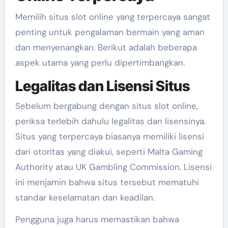
Memilih situs slot online yang terpercaya sangat
penting untuk pengalaman bermain yang aman
dan menyenangkan. Berikut adalah beberapa
aspek utama yang perlu dipertimbangkan.
Legalitas dan Lisensi Situs
Sebelum bergabung dengan situs slot online,
periksa terlebih dahulu legalitas dan lisensinya.
Situs yang terpercaya biasanya memiliki lisensi
dari otoritas yang diakui, seperti Malta Gaming
Authority atau UK Gambling Commission. Lisensi
ini menjamin bahwa situs tersebut mematuhi
standar keselamatan dan keadilan.
Pengguna juga harus memastikan bahwa