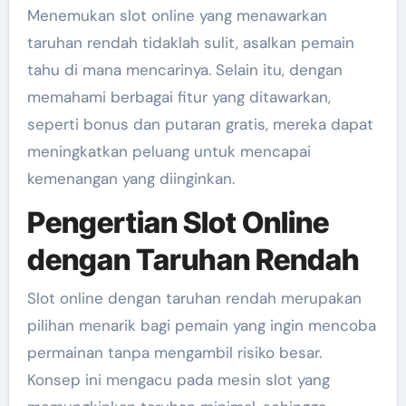
Menemukan slot online yang menawarkan
taruhan rendah tidaklah sulit, asalkan pemain
tahu di mana mencarinya. Selain itu, dengan
memahami berbagai fitur yang ditawarkan,
seperti bonus dan putaran gratis, mereka dapat
meningkatkan peluang untuk mencapai
kemenangan yang diinginkan.
Pengertian Slot Online
dengan Taruhan Rendah
Slot online dengan taruhan rendah merupakan
pilihan menarik bagi pemain yang ingin mencoba
permainan tanpa mengambil risiko besar.
Konsep ini mengacu pada mesin slot yang