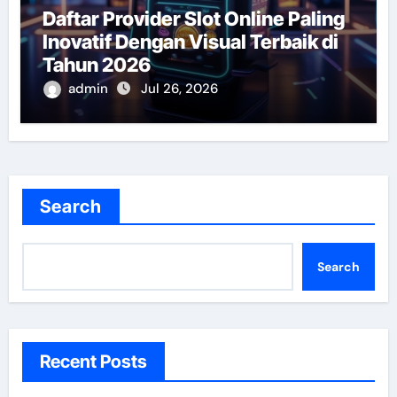
Daftar Provider Slot Online Paling
Inovatif Dengan Visual Terbaik di
Tahun 2026
admin
Jul 26, 2026
Search
Search
Recent Posts