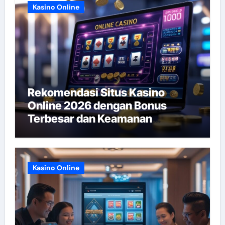
Kasino Online
Rekomendasi Situs Kasino
Online 2026 dengan Bonus
Terbesar dan Keamanan
Terpercaya
Kasino Online