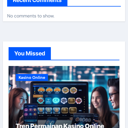
Recent Comments
No comments to show.
You Missed
Kasino Online
Tren Permainan Kasino Online