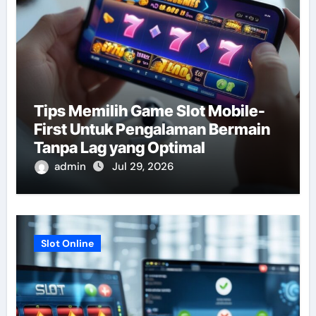
Tips Memilih Game Slot Mobile-
First Untuk Pengalaman Bermain
Tanpa Lag yang Optimal
admin
Jul 29, 2026
Slot Online