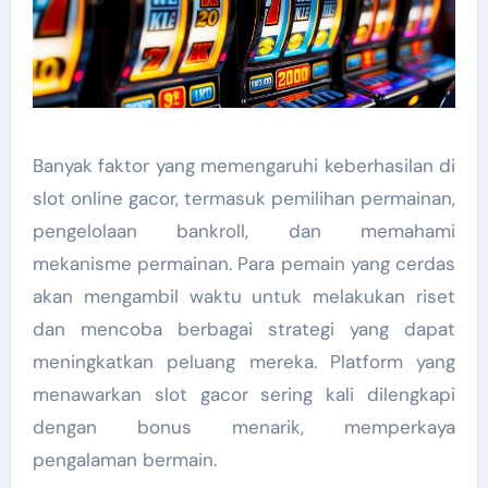
Banyak faktor yang memengaruhi keberhasilan di
slot online gacor, termasuk pemilihan permainan,
pengelolaan bankroll, dan memahami
mekanisme permainan. Para pemain yang cerdas
akan mengambil waktu untuk melakukan riset
dan mencoba berbagai strategi yang dapat
meningkatkan peluang mereka. Platform yang
menawarkan slot gacor sering kali dilengkapi
dengan bonus menarik, memperkaya
pengalaman bermain.