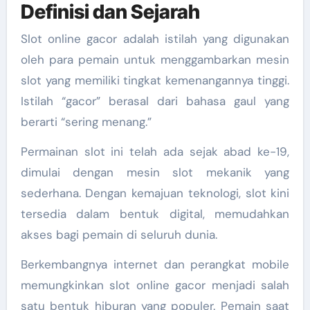
Definisi dan Sejarah
Slot online gacor adalah istilah yang digunakan
oleh para pemain untuk menggambarkan mesin
slot yang memiliki tingkat kemenangannya tinggi.
Istilah “gacor” berasal dari bahasa gaul yang
berarti “sering menang.”
Permainan slot ini telah ada sejak abad ke-19,
dimulai dengan mesin slot mekanik yang
sederhana. Dengan kemajuan teknologi, slot kini
tersedia dalam bentuk digital, memudahkan
akses bagi pemain di seluruh dunia.
Berkembangnya internet dan perangkat mobile
memungkinkan slot online gacor menjadi salah
satu bentuk hiburan yang populer. Pemain saat