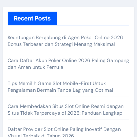
Recent Posts
Keuntungan Bergabung di Agen Poker Online 2026
Bonus Terbesar dan Strategi Menang Maksimal
Cara Daftar Akun Poker Online 2026 Paling Gampang
dan Aman untuk Pemula
Tips Memilih Game Slot Mobile-First Untuk
Pengalaman Bermain Tanpa Lag yang Optimal
Cara Membedakan Situs Slot Online Resmi dengan
Situs Tidak Terpercaya di 2026: Panduan Lengkap
Daftar Provider Slot Online Paling Inovatif Dengan
Visual Terbaik di Tahun 2026