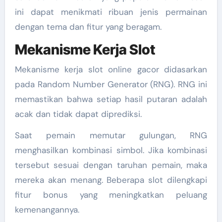
ini dapat menikmati ribuan jenis permainan
dengan tema dan fitur yang beragam.
Mekanisme Kerja Slot
Mekanisme kerja slot online gacor didasarkan
pada Random Number Generator (RNG). RNG ini
memastikan bahwa setiap hasil putaran adalah
acak dan tidak dapat diprediksi.
Saat pemain memutar gulungan, RNG
menghasilkan kombinasi simbol. Jika kombinasi
tersebut sesuai dengan taruhan pemain, maka
mereka akan menang. Beberapa slot dilengkapi
fitur bonus yang meningkatkan peluang
kemenangannya.