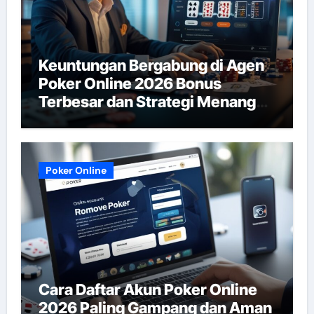
Keuntungan Bergabung di Agen
Poker Online 2026 Bonus
Terbesar dan Strategi Menang
Maksimal
Poker Online
Cara Daftar Akun Poker Online
2026 Paling Gampang dan Aman