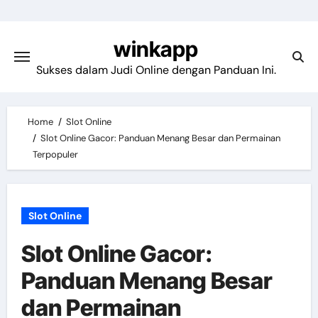
Skip
to
winkapp
content
Sukses dalam Judi Online dengan Panduan Ini.
Home
Slot Online
Slot Online Gacor: Panduan Menang Besar dan Permainan
Terpopuler
Slot Online
Slot Online Gacor:
Panduan Menang Besar
dan Permainan