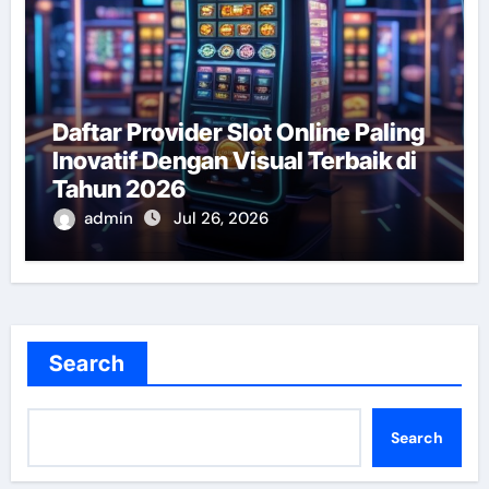
Daftar Provider Slot Online Paling
Inovatif Dengan Visual Terbaik di
Tahun 2026
admin
Jul 26, 2026
Search
Search