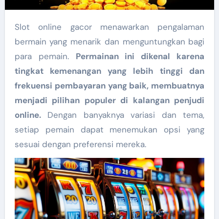
Slot online gacor menawarkan pengalaman
bermain yang menarik dan menguntungkan bagi
para pemain.
Permainan ini dikenal karena
tingkat kemenangan yang lebih tinggi dan
frekuensi pembayaran yang baik, membuatnya
menjadi pilihan populer di kalangan penjudi
online.
Dengan banyaknya variasi dan tema,
setiap pemain dapat menemukan opsi yang
sesuai dengan preferensi mereka.