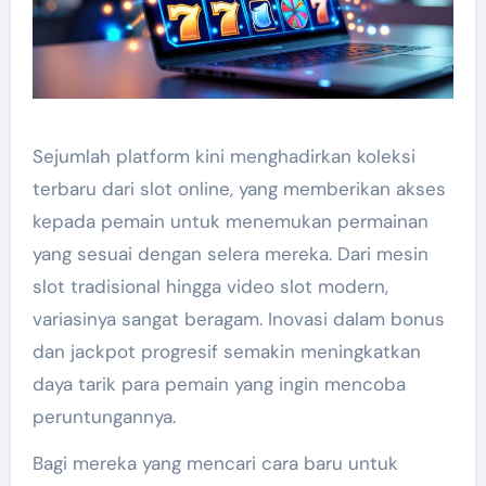
Sejumlah platform kini menghadirkan koleksi
terbaru dari slot online, yang memberikan akses
kepada pemain untuk menemukan permainan
yang sesuai dengan selera mereka. Dari mesin
slot tradisional hingga video slot modern,
variasinya sangat beragam. Inovasi dalam bonus
dan jackpot progresif semakin meningkatkan
daya tarik para pemain yang ingin mencoba
peruntungannya.
Bagi mereka yang mencari cara baru untuk