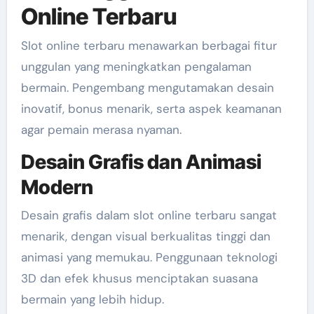
Online Terbaru
Slot online terbaru menawarkan berbagai fitur
unggulan yang meningkatkan pengalaman
bermain. Pengembang mengutamakan desain
inovatif, bonus menarik, serta aspek keamanan
agar pemain merasa nyaman.
Desain Grafis dan Animasi
Modern
Desain grafis dalam slot online terbaru sangat
menarik, dengan visual berkualitas tinggi dan
animasi yang memukau. Penggunaan teknologi
3D dan efek khusus menciptakan suasana
bermain yang lebih hidup.