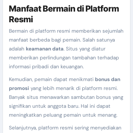
Manfaat Bermain di Platform
Resmi
Bermain di platform resmi memberikan sejumlah
manfaat berbeda bagi pemain. Salah satunya
adalah
keamanan data
. Situs yang diatur
memberikan perlindungan tambahan terhadap
informasi pribadi dan keuangan.
Kemudian, pemain dapat menikmati
bonus dan
promosi
yang lebih menarik di platform resmi.
Banyak situs menawarkan sambutan bonus yang
signifikan untuk anggota baru. Hal ini dapat
meningkatkan peluang pemain untuk menang.
Selanjutnya, platform resmi sering menyediakan