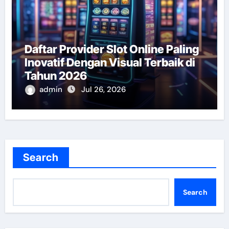
Daftar Provider Slot Online Paling
Inovatif Dengan Visual Terbaik di
Tahun 2026
admin
Jul 26, 2026
Search
Search