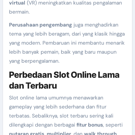
virtual
(VR) meningkatkan kualitas pengalaman
bermain.
Perusahaan pengembang
juga menghadirkan
tema yang lebih beragam, dari yang klasik hingga
yang modern. Pembaruan ini membantu menarik
lebih banyak pemain, baik yang baru maupun
yang berpengalaman.
Perbedaan Slot Online Lama
dan Terbaru
Slot online lama umumnya menawarkan
gameplay yang lebih sederhana dan fitur
terbatas. Sebaliknya, slot terbaru sering kali
dilengkapi dengan berbagai
fitur bonus
, seperti
putaran gratis
,
multiplier
, dan
walk through