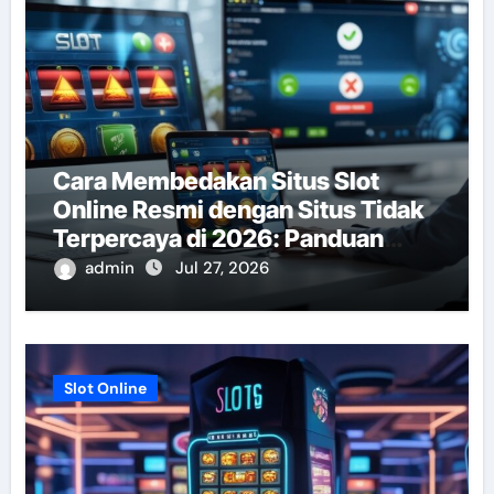
Cara Membedakan Situs Slot
Online Resmi dengan Situs Tidak
Terpercaya di 2026: Panduan
Lengkap
admin
Jul 27, 2026
Slot Online