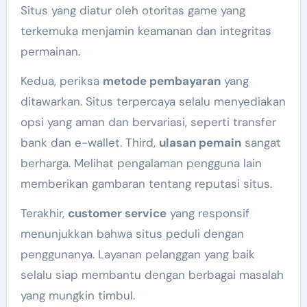
Situs yang diatur oleh otoritas game yang
terkemuka menjamin keamanan dan integritas
permainan.
Kedua, periksa
metode pembayaran
yang
ditawarkan. Situs terpercaya selalu menyediakan
opsi yang aman dan bervariasi, seperti transfer
bank dan e-wallet. Third,
ulasan pemain
sangat
berharga. Melihat pengalaman pengguna lain
memberikan gambaran tentang reputasi situs.
Terakhir,
customer service
yang responsif
menunjukkan bahwa situs peduli dengan
penggunanya. Layanan pelanggan yang baik
selalu siap membantu dengan berbagai masalah
yang mungkin timbul.