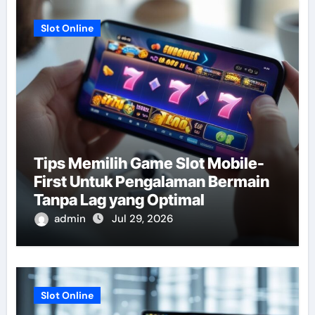
Slot Online
Tips Memilih Game Slot Mobile-
First Untuk Pengalaman Bermain
Tanpa Lag yang Optimal
admin
Jul 29, 2026
Slot Online