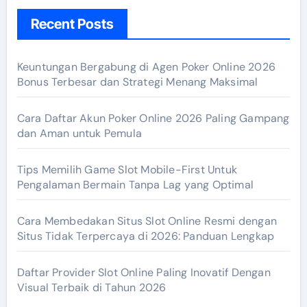
Recent Posts
Keuntungan Bergabung di Agen Poker Online 2026
Bonus Terbesar dan Strategi Menang Maksimal
Cara Daftar Akun Poker Online 2026 Paling Gampang
dan Aman untuk Pemula
Tips Memilih Game Slot Mobile-First Untuk
Pengalaman Bermain Tanpa Lag yang Optimal
Cara Membedakan Situs Slot Online Resmi dengan
Situs Tidak Terpercaya di 2026: Panduan Lengkap
Daftar Provider Slot Online Paling Inovatif Dengan
Visual Terbaik di Tahun 2026