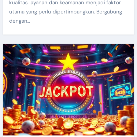
kualitas layanan dan keamanan menjadi faktor
utama yang perlu dipertimbangkan. Bergabung
dengan…