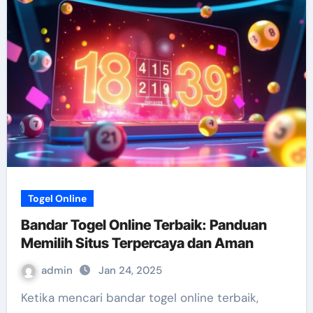
Togel Online
Bandar Togel Online Terbaik: Panduan
Memilih Situs Terpercaya dan Aman
admin
Jan 24, 2025
Ketika mencari bandar togel online terbaik,