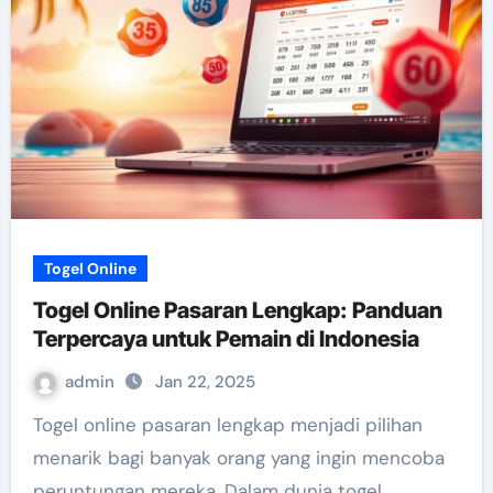
Togel Online
Togel Online Pasaran Lengkap: Panduan
Terpercaya untuk Pemain di Indonesia
admin
Jan 22, 2025
Togel online pasaran lengkap menjadi pilihan
menarik bagi banyak orang yang ingin mencoba
peruntungan mereka. Dalam dunia togel,…