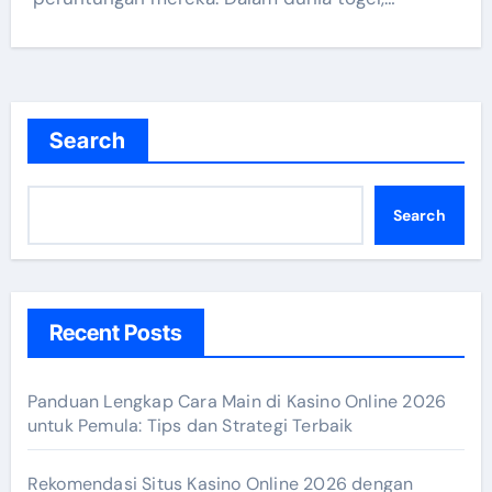
Search
Search
Recent Posts
Panduan Lengkap Cara Main di Kasino Online 2026
untuk Pemula: Tips dan Strategi Terbaik
Rekomendasi Situs Kasino Online 2026 dengan