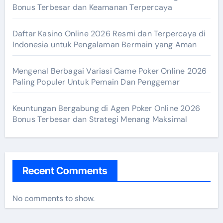
Bonus Terbesar dan Keamanan Terpercaya
Daftar Kasino Online 2026 Resmi dan Terpercaya di
Indonesia untuk Pengalaman Bermain yang Aman
Mengenal Berbagai Variasi Game Poker Online 2026
Paling Populer Untuk Pemain Dan Penggemar
Keuntungan Bergabung di Agen Poker Online 2026
Bonus Terbesar dan Strategi Menang Maksimal
Recent Comments
No comments to show.