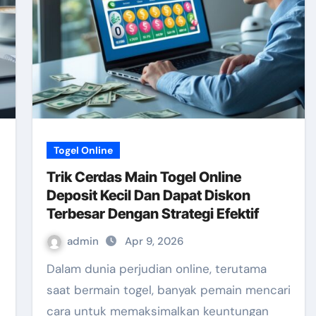
Togel Online
Trik Cerdas Main Togel Online
Deposit Kecil Dan Dapat Diskon
Terbesar Dengan Strategi Efektif
admin
Apr 9, 2026
Dalam dunia perjudian online, terutama
saat bermain togel, banyak pemain mencari
cara untuk memaksimalkan keuntungan