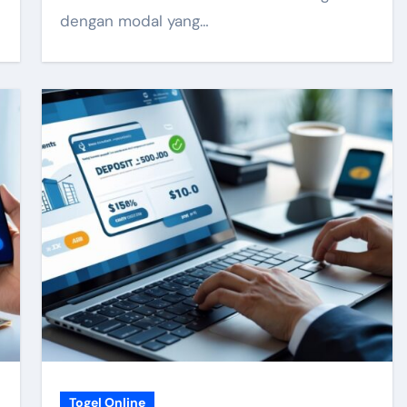
dengan modal yang…
Togel Online