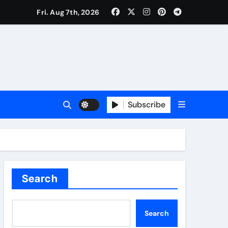
simal
Fri. Aug 7th, 2026
 Lengkap
Subscribe
Search
Search