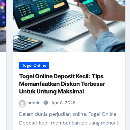
Togel Online
Togel Online Deposit Kecil: Tips
Memanfaatkan Diskon Terbesar
Untuk Untung Maksimal
admin
Apr 5, 2026
Dalam dunia perjudian online, Togel Online
Deposit Kecil memberikan peluang menarik