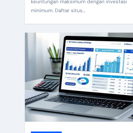
keuntungan maksimum dengan investasi
minimum. Daftar situs…