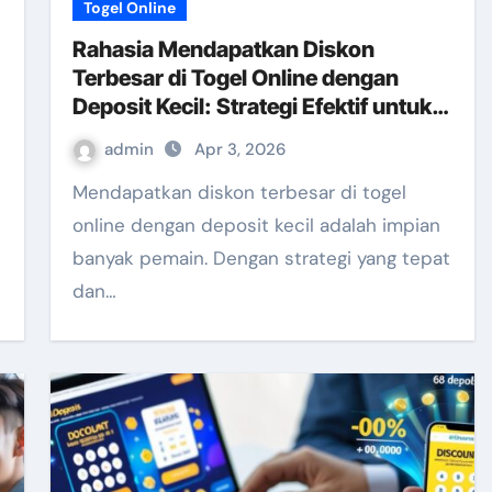
Togel Online
Rahasia Mendapatkan Diskon
Terbesar di Togel Online dengan
Deposit Kecil: Strategi Efektif untuk
Pemain Pintar
admin
Apr 3, 2026
Mendapatkan diskon terbesar di togel
online dengan deposit kecil adalah impian
banyak pemain. Dengan strategi yang tepat
dan…