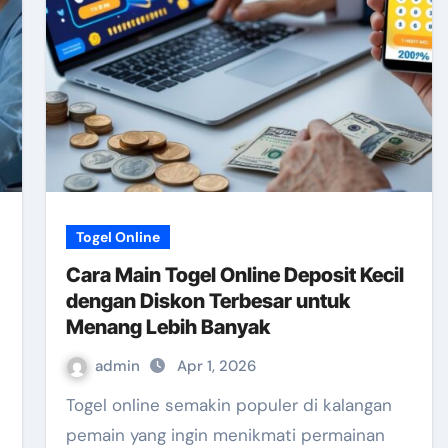
Togel Online
Cara Main Togel Online Deposit Kecil
dengan Diskon Terbesar untuk
Menang Lebih Banyak
admin
Apr 1, 2026
Togel online semakin populer di kalangan
pemain yang ingin menikmati permainan