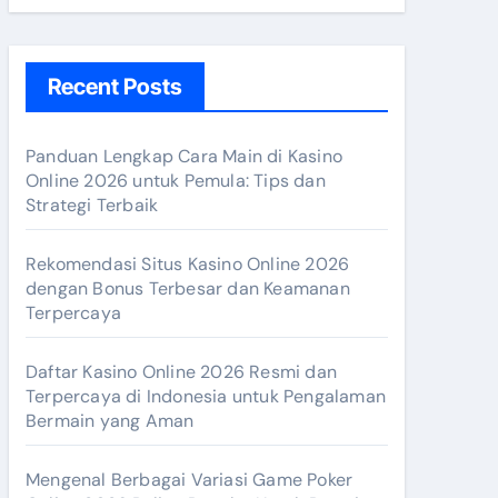
Recent Posts
Panduan Lengkap Cara Main di Kasino
Online 2026 untuk Pemula: Tips dan
Strategi Terbaik
Rekomendasi Situs Kasino Online 2026
dengan Bonus Terbesar dan Keamanan
Terpercaya
Daftar Kasino Online 2026 Resmi dan
Terpercaya di Indonesia untuk Pengalaman
Bermain yang Aman
Mengenal Berbagai Variasi Game Poker