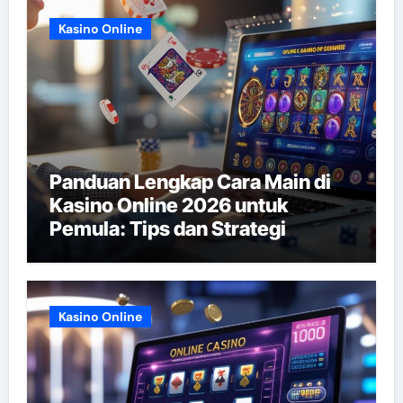
Kasino Online
Panduan Lengkap Cara Main di
Kasino Online 2026 untuk
Pemula: Tips dan Strategi
Terbaik
Kasino Online