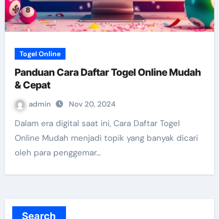
Togel Online
Panduan Cara Daftar Togel Online Mudah
& Cepat
admin
Nov 20, 2024
Dalam era digital saat ini, Cara Daftar Togel
Online Mudah menjadi topik yang banyak dicari
oleh para penggemar…
Search