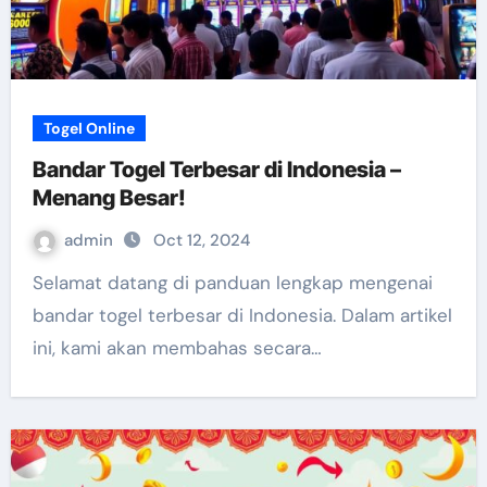
Togel Online
Bandar Togel Terbesar di Indonesia –
Menang Besar!
admin
Oct 12, 2024
Selamat datang di panduan lengkap mengenai
bandar togel terbesar di Indonesia. Dalam artikel
ini, kami akan membahas secara…