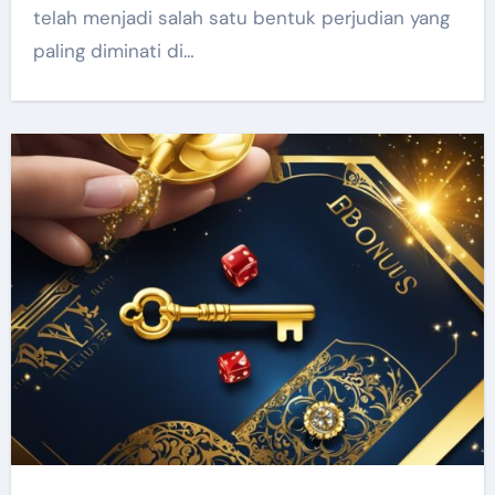
telah menjadi salah satu bentuk perjudian yang
paling diminati di…