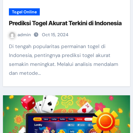
Togel Online
Prediksi Togel Akurat Terkini di Indonesia
admin
Oct 15, 2024
Di tengah popularitas permainan togel di
Indonesia, pentingnya prediksi togel akurat
semakin meningkat. Melalui analisis mendalam
dan metode…