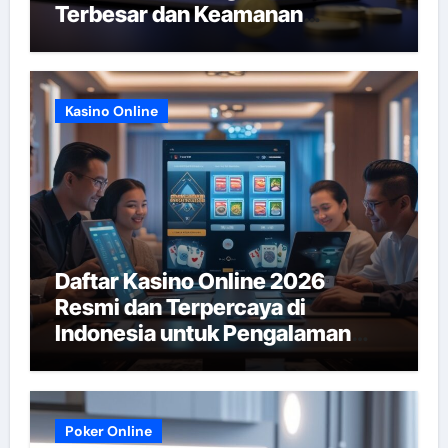
Terbesar dan Keamanan
Terpercaya
Kasino Online
Daftar Kasino Online 2026
Resmi dan Terpercaya di
Indonesia untuk Pengalaman
Bermain yang Aman
Poker Online