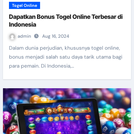
Togel Online
Dapatkan Bonus Togel Online Terbesar di
Indonesia
admin
Aug 16, 2024
Dalam dunia perjudian, khususnya togel online,
bonus menjadi salah satu daya tarik utama bagi
para pemain. Di Indonesia,…