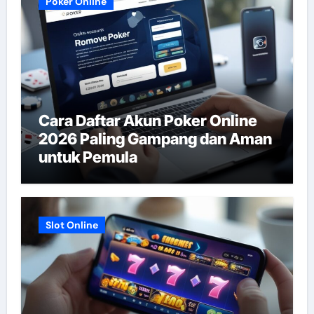
Poker Online
Cara Daftar Akun Poker Online
2026 Paling Gampang dan Aman
untuk Pemula
Slot Online