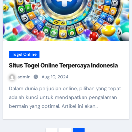
Togel Online
Situs Togel Online Terpercaya Indonesia
admin
Aug 10, 2024
Dalam dunia perjudian online, pilihan yang tepat
adalah kunci untuk mendapatkan pengalaman
bermain yang optimal. Artikel ini akan…