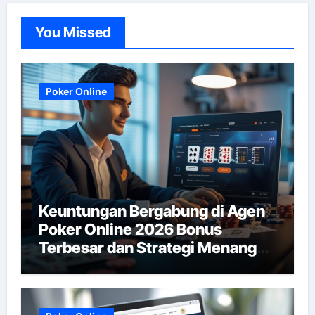
You Missed
Poker Online
Keuntungan Bergabung di Agen
Poker Online 2026 Bonus
Terbesar dan Strategi Menang
Maksimal