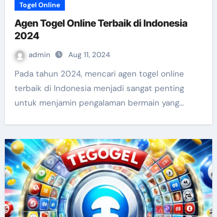
Togel Online
Agen Togel Online Terbaik di Indonesia
2024
admin
Aug 11, 2024
Pada tahun 2024, mencari agen togel online
terbaik di Indonesia menjadi sangat penting
untuk menjamin pengalaman bermain yang…