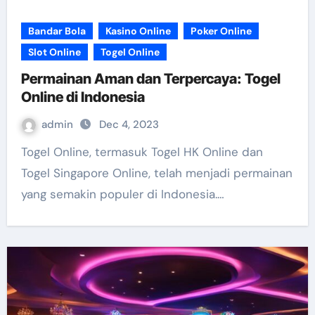
Bandar Bola
Kasino Online
Poker Online
Slot Online
Togel Online
Permainan Aman dan Terpercaya: Togel
Online di Indonesia
admin
Dec 4, 2023
Togel Online, termasuk Togel HK Online dan
Togel Singapore Online, telah menjadi permainan
yang semakin populer di Indonesia.…