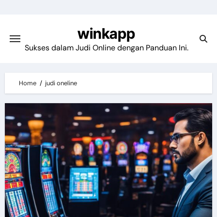
Skip
to
winkapp
content
Sukses dalam Judi Online dengan Panduan Ini.
Home
judi oneline