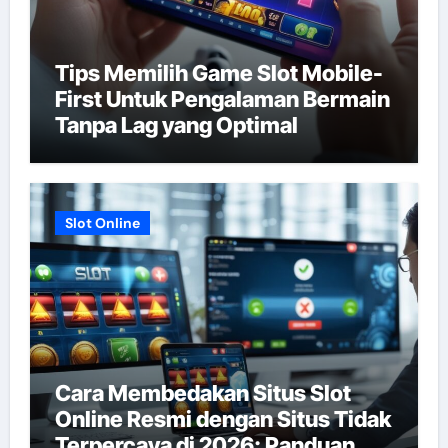
Tips Memilih Game Slot Mobile-
First Untuk Pengalaman Bermain
Tanpa Lag yang Optimal
Slot Online
Cara Membedakan Situs Slot
Online Resmi dengan Situs Tidak
Terpercaya di 2026: Panduan