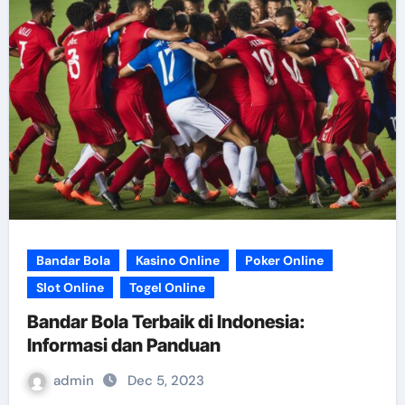
Bandar Bola
Kasino Online
Poker Online
Slot Online
Togel Online
Bandar Bola Terbaik di Indonesia:
Informasi dan Panduan
admin
Dec 5, 2023