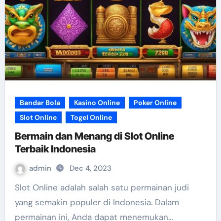
Bandar Bola
Kasino Online
Poker Online
Slot Online
Togel Online
Bermain dan Menang di Slot Online
Terbaik Indonesia
admin
Dec 4, 2023
Slot Online adalah salah satu permainan judi
yang semakin populer di Indonesia. Dalam
permainan ini, Anda dapat menemukan…