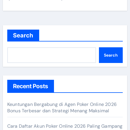
Search
Search
Recent Posts
Keuntungan Bergabung di Agen Poker Online 2026
Bonus Terbesar dan Strategi Menang Maksimal
Cara Daftar Akun Poker Online 2026 Paling Gampang