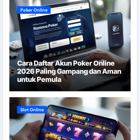
Poker Online
Cara Daftar Akun Poker Online
2026 Paling Gampang dan Aman
untuk Pemula
Slot Online