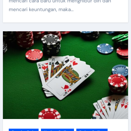
mencari cara baru untuk menghibur diri dan
mencari keuntungan, maka…