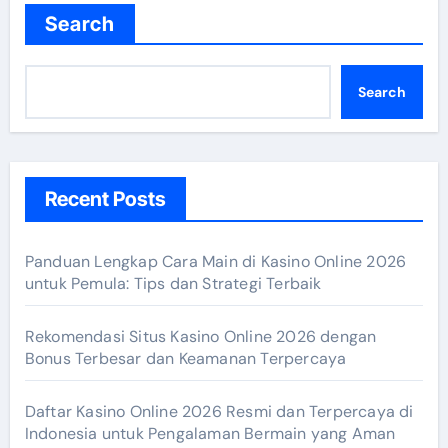
Search
Search
Recent Posts
Panduan Lengkap Cara Main di Kasino Online 2026
untuk Pemula: Tips dan Strategi Terbaik
Rekomendasi Situs Kasino Online 2026 dengan
Bonus Terbesar dan Keamanan Terpercaya
Daftar Kasino Online 2026 Resmi dan Terpercaya di
Indonesia untuk Pengalaman Bermain yang Aman