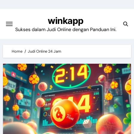
Skip
to
winkapp
content
Sukses dalam Judi Online dengan Panduan Ini.
Home
Judi Online 24 Jam