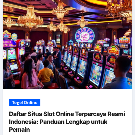
Togel Online
Daftar Situs Slot Online Terpercaya Resmi
Indonesia: Panduan Lengkap untuk
Pemain