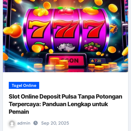
Togel Online
Slot Online Deposit Pulsa Tanpa Potongan
Terpercaya: Panduan Lengkap untuk
Pemain
admin
Sep 20, 2025