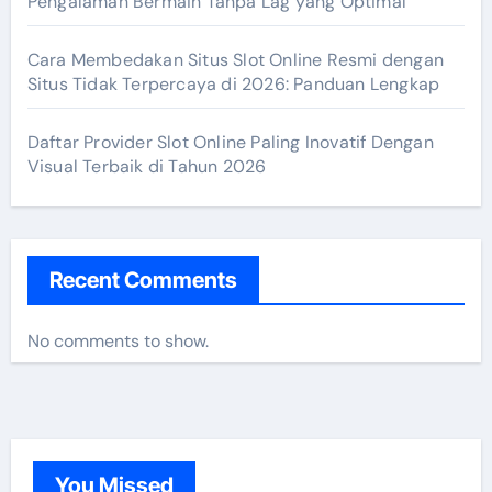
Pengalaman Bermain Tanpa Lag yang Optimal
Cara Membedakan Situs Slot Online Resmi dengan
Situs Tidak Terpercaya di 2026: Panduan Lengkap
Daftar Provider Slot Online Paling Inovatif Dengan
Visual Terbaik di Tahun 2026
Recent Comments
No comments to show.
You Missed