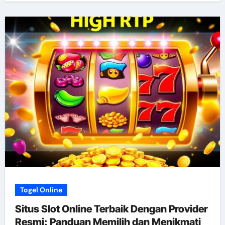
Togel Online
Situs Slot Online Terbaik Dengan Provider
Resmi: Panduan Memilih dan Menikmati