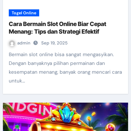
Togel Online
Cara Bermain Slot Online Biar Cepat
Menang: Tips dan Strategi Efektif
admin
Sep 19, 2025
Bermain slot online bisa sangat mengasyikan.
Dengan banyaknya pilihan permainan dan
kesempatan menang, banyak orang mencari cara
untuk…