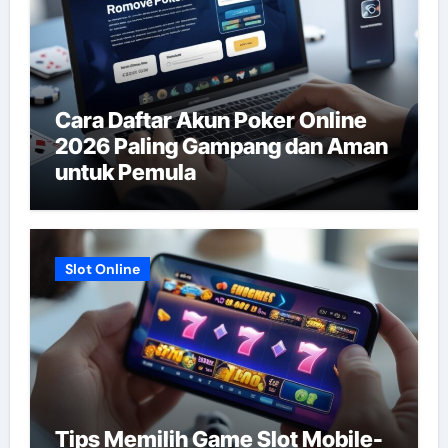
Cara Daftar Akun Poker Online
2026 Paling Gampang dan Aman
untuk Pemula
Slot Online
Tips Memilih Game Slot Mobile-