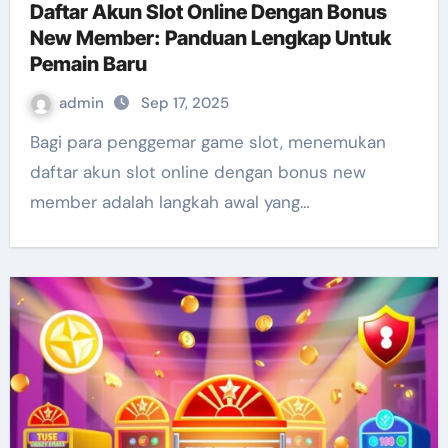
Daftar Akun Slot Online Dengan Bonus
New Member: Panduan Lengkap Untuk
Pemain Baru
admin
Sep 17, 2025
Bagi para penggemar game slot, menemukan
daftar akun slot online dengan bonus new
member adalah langkah awal yang…