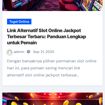
Togel Online
Link Alternatif Slot Online Jackpot
Terbesar Terbaru: Panduan Lengkap
untuk Pemain
admin
Sep 21, 2025
Dengan banyaknya pilihan permainan slot online
hari ini, para pemain sering mencari link
alternatif slot online jackpot terbesar…