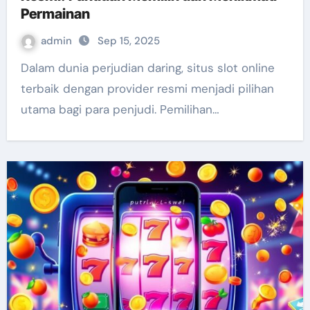
Permainan
admin
Sep 15, 2025
Dalam dunia perjudian daring, situs slot online
terbaik dengan provider resmi menjadi pilihan
utama bagi para penjudi. Pemilihan…