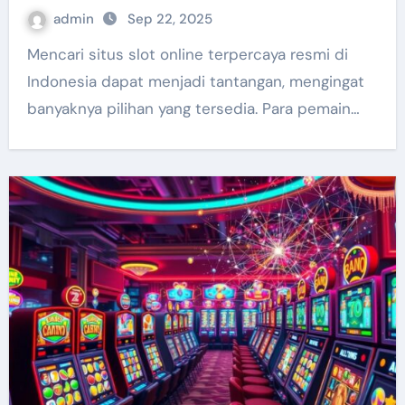
admin
Sep 22, 2025
Mencari situs slot online terpercaya resmi di
Indonesia dapat menjadi tantangan, mengingat
banyaknya pilihan yang tersedia. Para pemain…