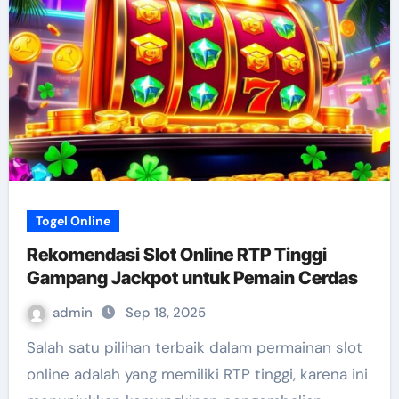
Togel Online
Rekomendasi Slot Online RTP Tinggi
Gampang Jackpot untuk Pemain Cerdas
admin
Sep 18, 2025
Salah satu pilihan terbaik dalam permainan slot
online adalah yang memiliki RTP tinggi, karena ini