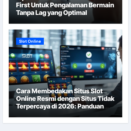
First Untuk Pengalaman Bermain
Tanpa Lag yang Optimal
Slot Online
Cara Membedakan Situs Slot
Online Resmi dengan Situs Tidak
Terpercaya di 2026: Panduan
Lengkap