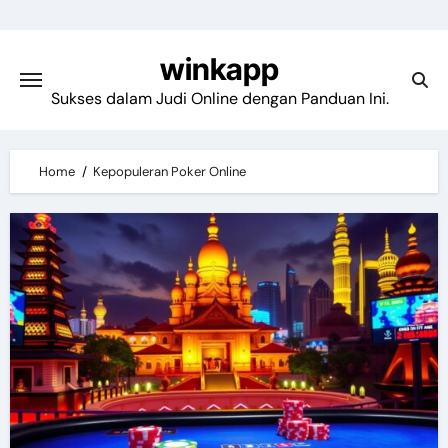
Skip
to
winkapp
content
Sukses dalam Judi Online dengan Panduan Ini.
Home
Kepopuleran Poker Online