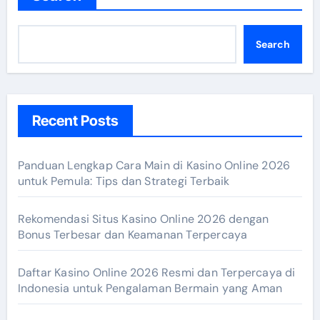
Search
Recent Posts
Panduan Lengkap Cara Main di Kasino Online 2026
untuk Pemula: Tips dan Strategi Terbaik
Rekomendasi Situs Kasino Online 2026 dengan
Bonus Terbesar dan Keamanan Terpercaya
Daftar Kasino Online 2026 Resmi dan Terpercaya di
Indonesia untuk Pengalaman Bermain yang Aman