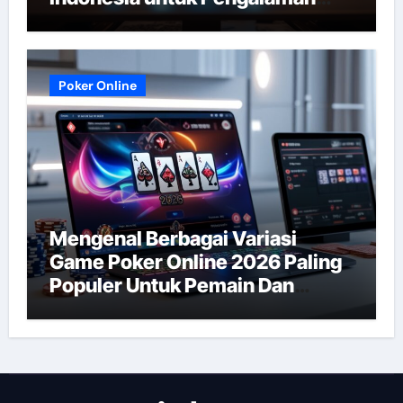
Bermain yang Aman
Poker Online
Mengenal Berbagai Variasi
Game Poker Online 2026 Paling
Populer Untuk Pemain Dan
Penggemar