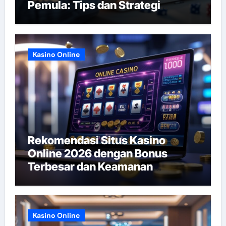
Pemula: Tips dan Strategi
Terbaik
Kasino Online
Rekomendasi Situs Kasino
Online 2026 dengan Bonus
Terbesar dan Keamanan
Terpercaya
Kasino Online