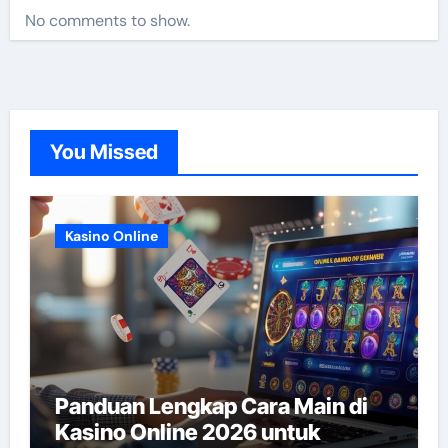
No comments to show.
You Missed
Kasino Online
Panduan Lengkap Cara Main di
Kasino Online 2026 untuk