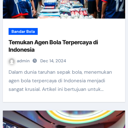
Bandar Bola
Temukan Agen Bola Terpercaya di
Indonesia
admin
Dec 14, 2024
Dalam dunia taruhan sepak bola, menemukan
agen bola terpercaya di Indonesia menjadi
sangat krusial. Artikel ini bertujuan untuk…