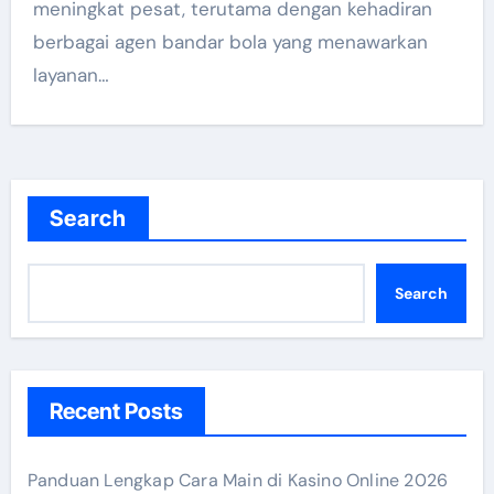
meningkat pesat, terutama dengan kehadiran
berbagai agen bandar bola yang menawarkan
layanan…
Search
Search
Recent Posts
Panduan Lengkap Cara Main di Kasino Online 2026