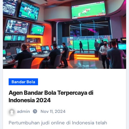
Bandar Bola
Agen Bandar Bola Terpercaya di
Indonesia 2024
admin
Nov 11, 2024
Pertumbuhan judi online di Indonesia telah