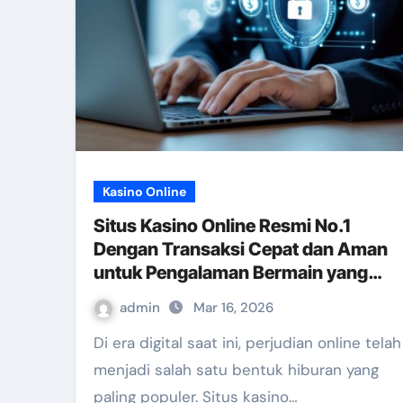
Kasino Online
Situs Kasino Online Resmi No.1
Dengan Transaksi Cepat dan Aman
untuk Pengalaman Bermain yang
Optimal
admin
Mar 16, 2026
Di era digital saat ini, perjudian online telah
menjadi salah satu bentuk hiburan yang
paling populer. Situs kasino…