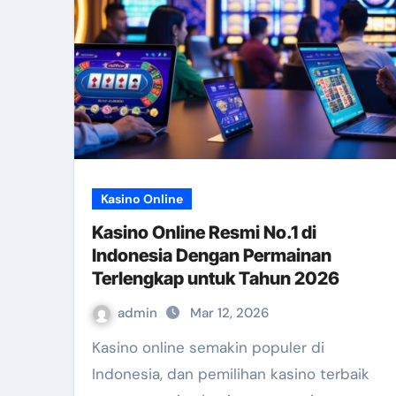
Kasino Online
Kasino Online Resmi No.1 di
Indonesia Dengan Permainan
Terlengkap untuk Tahun 2026
admin
Mar 12, 2026
Kasino online semakin populer di
Indonesia, dan pemilihan kasino terbaik