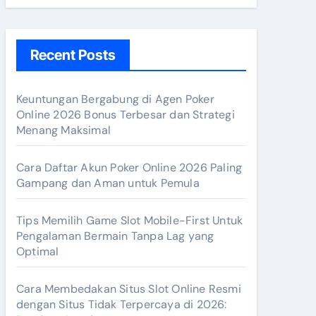
Recent Posts
Keuntungan Bergabung di Agen Poker
Online 2026 Bonus Terbesar dan Strategi
Menang Maksimal
Cara Daftar Akun Poker Online 2026 Paling
Gampang dan Aman untuk Pemula
Tips Memilih Game Slot Mobile-First Untuk
Pengalaman Bermain Tanpa Lag yang
Optimal
Cara Membedakan Situs Slot Online Resmi
dengan Situs Tidak Terpercaya di 2026: