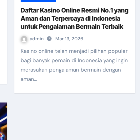
Daftar Kasino Online Resmi No.1 yang
Aman dan Terpercaya di Indonesia
untuk Pengalaman Bermain Terbaik
admin
Mar 13, 2026
Kasino online telah menjadi pilihan populer
bagi banyak pemain di Indonesia yang ingin
merasakan pengalaman bermain dengan
aman…