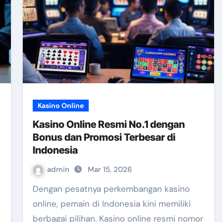
Kasino Online
Kasino Online Resmi No.1 dengan
Bonus dan Promosi Terbesar di
Indonesia
admin
Mar 15, 2026
Dengan pesatnya perkembangan kasino
online, pemain di Indonesia kini memiliki
berbagai pilihan. Kasino online resmi nomor