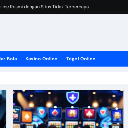
ing Inovatif Dengan Visual Terbaik di Tahun 2026
 pada Slot Online Modern 2026: Strategi dan Analisis Risiko
at Bermain Slot Progresif Jackpot di Tahun 2026: Tips Efekt
r dalam Slot Online dan Pentingnya bagi Pemain
 Smartphone dengan Performa Terbaik Tahun 2026: Tips dan Tr
ar Bola
Kasino Online
Togel Online
 vs Cluster Pays: Analisis Keuntungan di Tahun 2026
Poker Online 2026 Bonus Terbesar dan Strategi Menang Mak