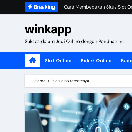
Skip
Breaking
Daftar Provider Slot Online Pal
to
content
Tren Fitur Bonus Buy Free Spins
winkapp
Strategi Mengelola Bankroll Sa
Sukses dalam Judi Online dengan Panduan Ini.
Apa Itu Teknologi Provably Fai
Panduan Bermain Slot Online di
Slot Online
Poker Online
Band
Perbandingan Mekanik Megaways
Keuntungan Bergabung di Agen 
Home
live sic bo terpercaya