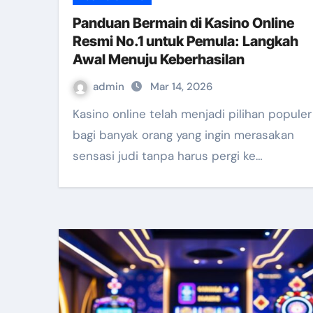
Panduan Bermain di Kasino Online
Resmi No.1 untuk Pemula: Langkah
Awal Menuju Keberhasilan
admin
Mar 14, 2026
Kasino online telah menjadi pilihan populer
bagi banyak orang yang ingin merasakan
sensasi judi tanpa harus pergi ke…