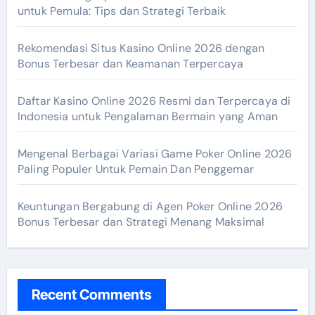
untuk Pemula: Tips dan Strategi Terbaik
Rekomendasi Situs Kasino Online 2026 dengan
Bonus Terbesar dan Keamanan Terpercaya
Daftar Kasino Online 2026 Resmi dan Terpercaya di
Indonesia untuk Pengalaman Bermain yang Aman
Mengenal Berbagai Variasi Game Poker Online 2026
Paling Populer Untuk Pemain Dan Penggemar
Keuntungan Bergabung di Agen Poker Online 2026
Bonus Terbesar dan Strategi Menang Maksimal
Recent Comments