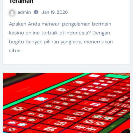
Teraman
admin
Jan 19, 2026
Apakah Anda mencari pengalaman bermain
kasino online terbaik di Indonesia? Dengan
begitu banyak pilihan yang ada, menemukan
situs…