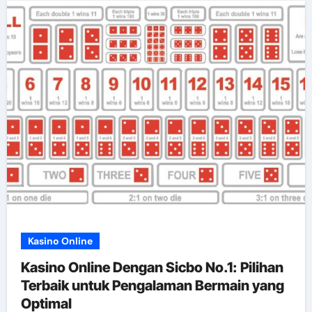
Kasino Online
Kasino Online Dengan Sicbo No.1: Pilihan
Terbaik untuk Pengalaman Bermain yang
Optimal