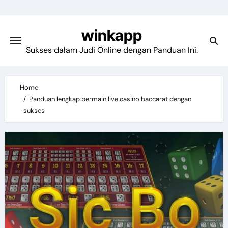
Skip
to
winkapp
content
Sukses dalam Judi Online dengan Panduan Ini.
Home
Panduan lengkap bermain live casino baccarat dengan
sukses