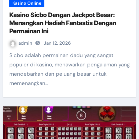
Kasino Online
Kasino Sicbo Dengan Jackpot Besar:
Menangkan Hadiah Fantastis Dengan
Permainan Ini
admin
Jan 12, 2026
Sicbo adalah permainan dadu yang sangat
populer di kasino, menawarkan pengalaman yang
mendebarkan dan peluang besar untuk
memenangkan…