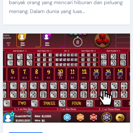
banyak orang yang mencari hiburan dan peluang
menang. Dalam dunia yang luas…