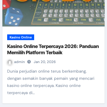
Kasino Online
Kasino Online Terpercaya 2026: Panduan
Memilih Platform Terbaik
admin
Jan 20, 2026
Dunia perjudian online terus berkembang,
dengan semakin banyak pemain yang mencari
kasino online terpercaya. Kasino online
terpercaya di…