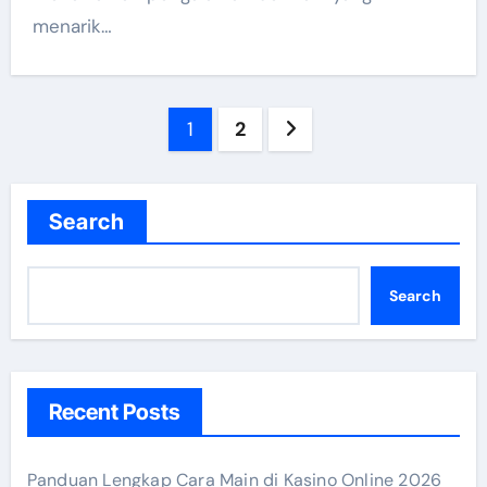
menarik…
Posts
1
2
pagination
Search
Search
Recent Posts
Panduan Lengkap Cara Main di Kasino Online 2026