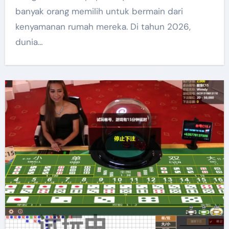
banyak orang memilih untuk bermain dari
kenyamanan rumah mereka. Di tahun 2026,
dunia…