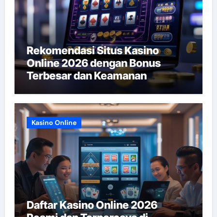
Rekomendasi Situs Kasino
Online 2026 dengan Bonus
Terbesar dan Keamanan
Terpercaya
Kasino Online
Daftar Kasino Online 2026