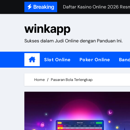
Skip
Breaking
Daftar Kasino Online 2026 Res
to
Mengenal Berbagai Variasi Gam
content
winkapp
Keuntungan Bergabung di Agen 
Sukses dalam Judi Online dengan Panduan Ini.
Cara Daftar Akun Poker Onlin
Tips Memilih Game Slot Mobile
Slot Online
Poker Online
Band
Cara Membedakan Situs Slot On
Daftar Provider Slot Online Pal
Home
Pasaran Bola Terlengkap
Tren Permainan Kasino Online 