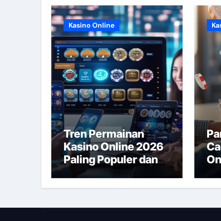
Kasino Online
Ka
Tren Permainan
Pa
Kasino Online 2026
Ca
Paling Populer dan
On
Gampang Menang
Pe
untuk Pemain Sibuk
St