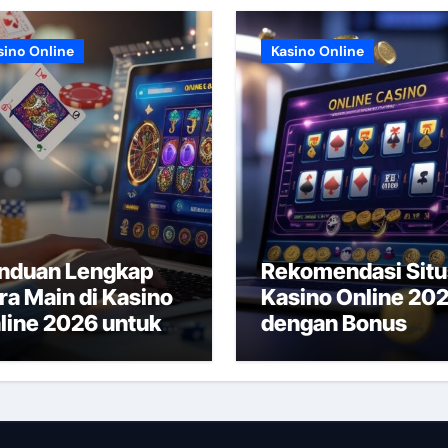
sino Online
Kasino Online
nduan Lengkap
Rekomendasi Situ
ra Main di Kasino
Kasino Online 20
line 2026 untuk
dengan Bonus
mula: Tips dan
Terbesar dan
rategi Terbaik
Keamanan
Terpercaya