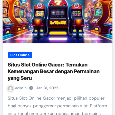
Slot Online
Situs Slot Online Gacor: Temukan
Kemenangan Besar dengan Permainan
yang Seru
admin
Jan 31, 2025
Situs Slot Online Gacor menjadi pilihan populer
bagi banyak penggemar permainan slot. Platform
ini dikenal memberikan pengalaman bermain…