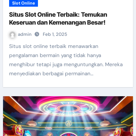
Slot Online
Situs Slot Online Terbaik: Temukan
Keseruan dan Kemenangan Besar!
admin
Feb 1, 2025
Situs slot online terbaik menawarkan
pengalaman bermain yang tidak hanya
menghibur tetapi juga menguntungkan. Mereka
menyediakan berbagai permainan…