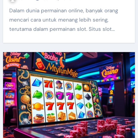
Dalam dunia permainan online, banyak orang
mencari cara untuk menang lebih sering,
terutama dalam permainan slot. Situs slot…