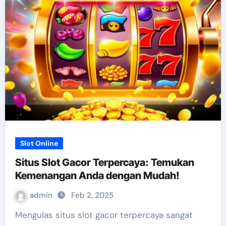
Slot Online
Situs Slot Gacor Terpercaya: Temukan
Kemenangan Anda dengan Mudah!
admin
Feb 2, 2025
Mengulas situs slot gacor terpercaya sangat