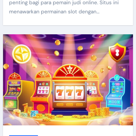
penting bagi para pemain judi online. Situs ini
menawarkan permainan slot dengan…